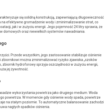
rakteryzuje się solidną konstrukcją, zapewniającą długowieczność
a na efektywne gromadzenie wody i zminimalizowanie strat, co
acji, jak i w zużyciu energii. Jego pojemność 24 litry sprawia, że
stw domowych oraz niewielkich systemów nawadniania.
ego
zyści. Przede wszystkim, jego zastosowanie stabilizuje ciśnienie
ęki zbiornikowi można zminimalizować ryzyko zjawiska „szoków
o, zbiornik hydroforowy sprzyja oszczędności w zużyciu energii,
uża jej żywotność.
o
zasadzie wykorzystania powietrza jako drugiego medium. Woda
nego powietrza. W momencie gdy ciśnienie wody spada, powietrze
staje na stałym poziomie. To automatyczne balansowanie zachodzi
czuwa nagłych spadków ciśnienia.