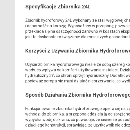
Specyfikacje Zbiornika 24L
Zbiornik hydroforowy 24L wykonany ze stali węglowej cha
i odporność na korozję. Wyposażony w przeponę, pozwal
przekłada się na oszczędności zarówno w kosztach eksploat
jest to doskonałe rozwiązanie dla mniejszych gospodar
Korzyści z Używania Zbiornika Hydroforow
Użycie zbiornika hydroforowego niesie ze sobą szereg kor
wody, co wpływa na komfort użytkowania instalacji. Dzi
hydraulicznych”, co chroni sprzęt hydrauliczny. Dodatkow
ponieważ pompa nie musi działać nieprzerwanie, co wydł
Sposób Działania Zbiornika Hydroforoweg
Funkcjonowanie zbiornika hydroforowego opiera się na 
wchodzi do zbiornika, a przepona oddziela ją od sprężo
wypycha wodę do kranu, co powoduje, że ciśnienie pozo
dzięki jego konstrukcji, sprawiając, że użytkownik nie od