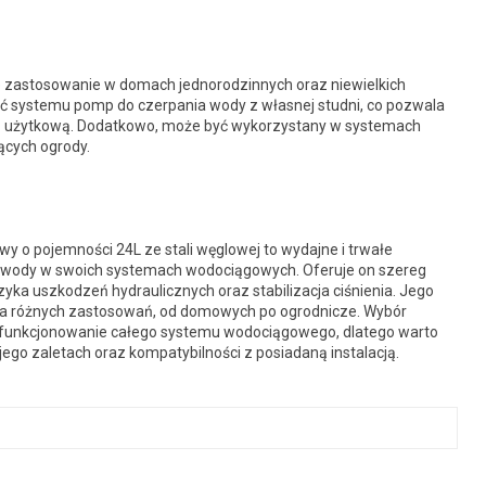
e zastosowanie w domach jednorodzinnych oraz niewielkich
ć systemu pomp do czerpania wody z własnej studni, co pozwala
z użytkową. Dodatkowo, może być wykorzystany w systemach
ących ogrody.
 o pojemności 24L ze stali węglowej to wydajne i trwałe
nia wody w swoich systemach wodociągowych. Oferuje on szereg
yzyka uszkodzeń hydraulicznych oraz stabilizacja ciśnienia. Jego
dla różnych zastosowań, od domowych po ogrodnicze. Wybór
 funkcjonowanie całego systemu wodociągowego, dlatego warto
jego zaletach oraz kompatybilności z posiadaną instalacją.