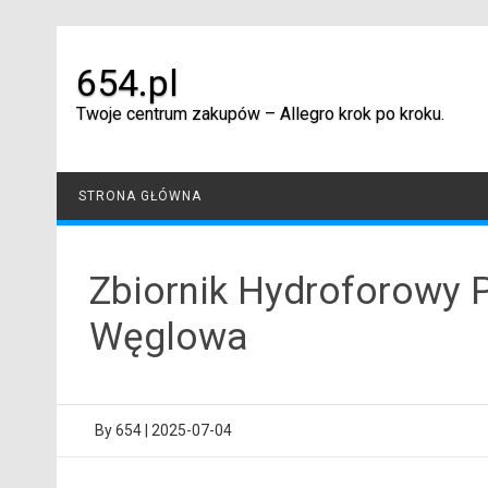
Skip
to
content
654.pl
Twoje centrum zakupów – Allegro krok po kroku.
STRONA GŁÓWNA
Zbiornik Hydroforowy 
Węglowa
By
654
|
2025-07-04