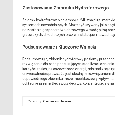
Zastosowania Zbiornika Hydroforowego
Zbiornik hydroforowy o pojemności 24L znajduje szeroki
systemach nawadniających. Może być używany jako częś
na zasilenie gospodarstwa domowego w wodę pitną ora
grzewczych, chłodniczych oraz w instalacjach nawadniaj
Podsumowanie i Kluczowe Wnioski
Podsumowując, zbiornik hydroforowy poziomy przeponowy
rozwiązanie dla osób poszukujących stabilizacji ciśnie
korzyści, takich jak oszczędność energii, minimalizacja r
uniwersalność sprawia, że jest idealnym rozwiązaniem 
odpowiedniego zbiornika może mieć kluczowy wpływ na
dokładnie przemyśleć swoją decyzję, koncentrując się na 
Category:
Garden and leisure