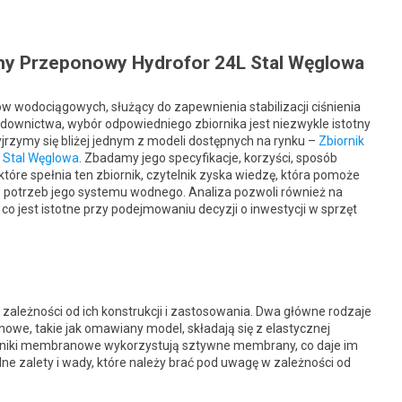
my Przeponowy Hydrofor 24L Stal Węglowa
w wodociągowych, służący do zapewnienia stabilizacji ciśnienia
wnictwa, wybór odpowiedniego zbiornika jest niezwykle istotny
zyjrzymy się bliżej jednym z modeli dostępnych na rynku –
Zbiornik
 Stal Węglowa
. Zbadamy jego specyfikacje, korzyści, sposób
które spełnia ten zbiornik, czytelnik zyska wiedzę, która pomoże
otrzeb jego systemu wodnego. Analiza pozwoli również na
o jest istotne przy podejmowaniu decyzji o inwestycji w sprzęt
 zależności od ich konstrukcji i zastosowania. Dwa główne rodzaje
owe, takie jak omawiany model, składają się z elastycznej
iorniki membranowe wykorzystują sztywne membrany, co daje im
ne zalety i wady, które należy brać pod uwagę w zależności od