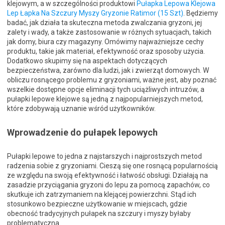
klejowym, a w szczególności produktowi
Pułapka Lepowa Klejowa
Lep Łapka Na Szczury Myszy Gryzonie Ratimor (15 Szt)
. Będziemy
badać, jak działa ta skuteczna metoda zwalczania gryzoni, jej
zalety i wady, a także zastosowanie w różnych sytuacjach, takich
jak domy, biura czy magazyny. Omówimy najważniejsze cechy
produktu, takie jak materiał, efektywność oraz sposoby użycia.
Dodatkowo skupimy się na aspektach dotyczących
bezpieczeństwa, zarówno dla ludzi, jak i zwierząt domowych. W
obliczu rosnącego problemu z gryzoniami, ważne jest, aby poznać
wszelkie dostępne opcje eliminacji tych uciążliwych intruzów, a
pułapki lepowe klejowe są jedną z najpopularniejszych metod,
które zdobywają uznanie wśród użytkowników.
Wprowadzenie do pułapek lepowych
Pułapki lepowe to jedna z najstarszych i najprostszych metod
radzenia sobie z gryzoniami. Cieszą się one rosnącą popularnością
ze względu na swoją efektywność i łatwość obsługi. Działają na
zasadzie przyciągania gryzoni do lepu za pomocą zapachów, co
skutkuje ich zatrzymaniem na klejącej powierzchni. Stąd ich
stosunkowo bezpieczne użytkowanie w miejscach, gdzie
obecność tradycyjnych pułapek na szczury i myszy byłaby
problematyczna.