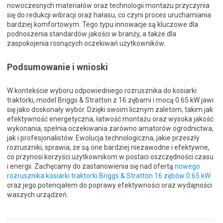
nowoczesnych materiałów oraz technologii montażu przyczynia
się do redukcji wibracji oraz hałasu, co czyni proces uruchamiania
bardziej komfortowym. Tego typu innowacje są kluczowe dla
podnoszenia standardów jakości w branży, a także dla
zaspokojenia rosnących oczekiwań użytkowników.
Podsumowanie i wnioski
W kontekście wyboru odpowiedniego rozrusznika do kosiarki
traktorki, model Briggs & Stratton z 16 zębami i mocą 0.65 kW jawi
się jako doskonały wybór. Dzięki swoim licznym zaletom, takim jak
efektywność energetyczna, łatwość montażu oraz wysoka jakość
wykonania, spełnia oczekiwania zarówno amatorów ogrodnictwa,
jak i profesjonalistów. Ewolucja technologiczna, jakie przeszły
rozruszniki, sprawia, że są one bardziej niezawodne i efektywne,
co przynosi korzyści użytkownikom w postaci oszczędności czasu
i energii. Zachęcamy do zastanowienia się nad ofertą
nowego
rozrusznika kosiarki traktorki Briggs & Stratton 16 zębów 0.65 kW
oraz jego potencjałem do poprawy efektywności oraz wydajności
waszych urządzeń.