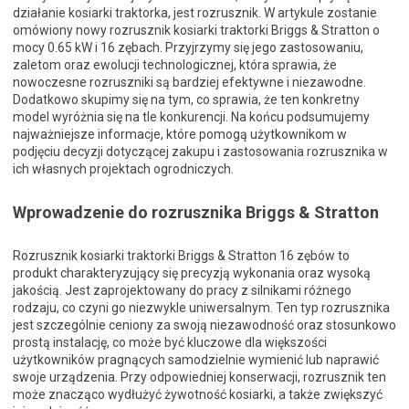
działanie kosiarki traktorka, jest rozrusznik. W artykule zostanie
omówiony nowy rozrusznik kosiarki traktorki Briggs & Stratton o
mocy 0.65 kW i 16 zębach. Przyjrzymy się jego zastosowaniu,
zaletom oraz ewolucji technologicznej, która sprawia, że
nowoczesne rozruszniki są bardziej efektywne i niezawodne.
Dodatkowo skupimy się na tym, co sprawia, że ten konkretny
model wyróżnia się na tle konkurencji. Na końcu podsumujemy
najważniejsze informacje, które pomogą użytkownikom w
podjęciu decyzji dotyczącej zakupu i zastosowania rozrusznika w
ich własnych projektach ogrodniczych.
Wprowadzenie do rozrusznika Briggs & Stratton
Rozrusznik kosiarki traktorki Briggs & Stratton 16 zębów to
produkt charakteryzujący się precyzją wykonania oraz wysoką
jakością. Jest zaprojektowany do pracy z silnikami różnego
rodzaju, co czyni go niezwykle uniwersalnym. Ten typ rozrusznika
jest szczególnie ceniony za swoją niezawodność oraz stosunkowo
prostą instalację, co może być kluczowe dla większości
użytkowników pragnących samodzielnie wymienić lub naprawić
swoje urządzenia. Przy odpowiedniej konserwacji, rozrusznik ten
może znacząco wydłużyć żywotność kosiarki, a także zwiększyć