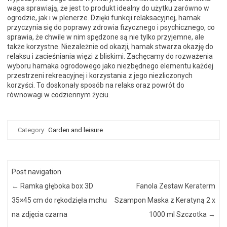
waga sprawiają, że jest to produkt idealny do użytku zarówno w
ogrodzie, jak i w plenerze. Dzięki funkcji relaksacyjnej, hamak
przyczynia się do poprawy zdrowia fizycznego i psychicznego, co
sprawia, że chwile w nim spędzone są nie tylko przyjemne, ale
także korzystne. Niezależnie od okazji, hamak stwarza okazję do
relaksu i zacieśniania więzi z bliskimi. Zachęcamy do rozważenia
wyboru hamaka ogrodowego jako niezbędnego elementu każdej
przestrzeni rekreacyjnej i korzystania z jego niezliczonych
korzyści. To doskonały sposób na relaks oraz powrót do
równowagi w codziennym życiu.
Category:
Garden and leisure
Post navigation
←
Ramka głęboka box 3D
Fanola Zestaw Keraterm
35×45 cm do rękodzięła mchu
Szampon Maska z Keratyną 2 x
na zdjęcia czarna
1000 ml Szczotka
→