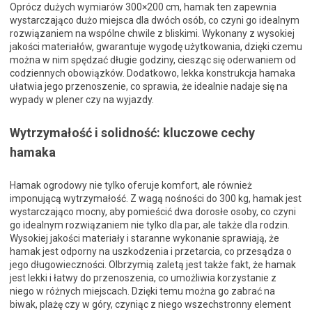
Oprócz dużych wymiarów 300×200 cm, hamak ten zapewnia
wystarczająco dużo miejsca dla dwóch osób, co czyni go idealnym
rozwiązaniem na wspólne chwile z bliskimi. Wykonany z wysokiej
jakości materiałów, gwarantuje wygodę użytkowania, dzięki czemu
można w nim spędzać długie godziny, ciesząc się oderwaniem od
codziennych obowiązków. Dodatkowo, lekka konstrukcja hamaka
ułatwia jego przenoszenie, co sprawia, że idealnie nadaje się na
wypady w plener czy na wyjazdy.
Wytrzymałość i solidność: kluczowe cechy
hamaka
Hamak ogrodowy nie tylko oferuje komfort, ale również
imponującą wytrzymałość. Z wagą nośności do 300 kg, hamak jest
wystarczająco mocny, aby pomieścić dwa dorosłe osoby, co czyni
go idealnym rozwiązaniem nie tylko dla par, ale także dla rodzin.
Wysokiej jakości materiały i staranne wykonanie sprawiają, że
hamak jest odporny na uszkodzenia i przetarcia, co przesądza o
jego długowieczności. Olbrzymią zaletą jest także fakt, że hamak
jest lekki i łatwy do przenoszenia, co umożliwia korzystanie z
niego w różnych miejscach. Dzięki temu można go zabrać na
biwak, plażę czy w góry, czyniąc z niego wszechstronny element