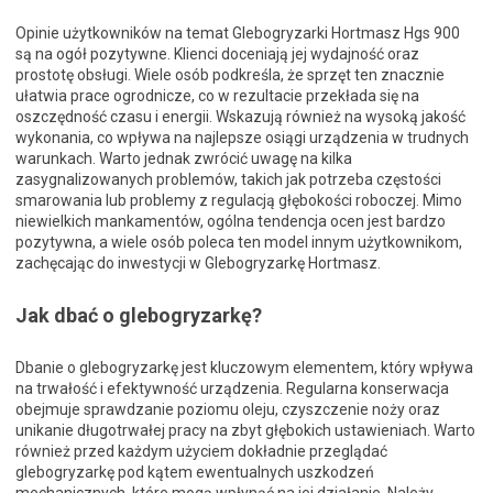
Opinie użytkowników na temat Glebogryzarki Hortmasz Hgs 900
są na ogół pozytywne. Klienci doceniają jej wydajność oraz
prostotę obsługi. Wiele osób podkreśla, że sprzęt ten znacznie
ułatwia prace ogrodnicze, co w rezultacie przekłada się na
oszczędność czasu i energii. Wskazują również na wysoką jakość
wykonania, co wpływa na najlepsze osiągi urządzenia w trudnych
warunkach. Warto jednak zwrócić uwagę na kilka
zasygnalizowanych problemów, takich jak potrzeba częstości
smarowania lub problemy z regulacją głębokości roboczej. Mimo
niewielkich mankamentów, ogólna tendencja ocen jest bardzo
pozytywna, a wiele osób poleca ten model innym użytkownikom,
zachęcając do inwestycji w Glebogryzarkę Hortmasz.
Jak dbać o glebogryzarkę?
Dbanie o glebogryzarkę jest kluczowym elementem, który wpływa
na trwałość i efektywność urządzenia. Regularna konserwacja
obejmuje sprawdzanie poziomu oleju, czyszczenie noży oraz
unikanie długotrwałej pracy na zbyt głębokich ustawieniach. Warto
również przed każdym użyciem dokładnie przeglądać
glebogryzarkę pod kątem ewentualnych uszkodzeń
mechanicznych, które mogą wpłynąć na jej działanie. Należy