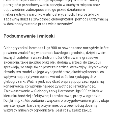
pamiętać o przechowywaniu sprzętu w suchym miejscu oraz
odpowiednim zabezpieczeniu go przed działaniem
niekorzystnych warunków atmosferycznych. Te proste kroki
zapewnią dłuższą żywotność glebogryzarki i pomogą utrzymać ją
w doskonałym stanie przez wiele sezonów.”
Podsumowanie i wnioski
Glebogryzarka Hortmasz Hgs 900 to nowoczesne narzędzie, które
powinno znaleźć się w arsenale każdego ogrodnika, dzięki swoim
licznych zaletom i wszechstronności. Oferowane gratisowe
akcesoria, takie jak plug oraz olej, dodają wartości do zakupu i
sprawiają, że staje się on jeszcze bardziej atrakcyjny. Użytkownicy
chwalą ten model za jego wydajność oraz jakość wykonania, co
wpływa na pozytywne opinie wśród osób korzystających z
glebogryzarki. Ważne jest, aby dbać o sprzęt poprzez regularną
konserwację, co wpłynie na jego żywotność i efektywność.
Zainwestowanie w Glebogryzarkę Hortmasz Hgs 900 to krok w
kierunku bardziej efektywnej i komfortowej pracy w ogrodzie.
Dzięki niej, każde zadanie związane z przygotowaniem gleby staje
się łatwiejsze i bardziej przyjemne, co z pewnością docenią
wszyscy miłośnicy ogrodnictwa. Jeśli rozważasz zakup,