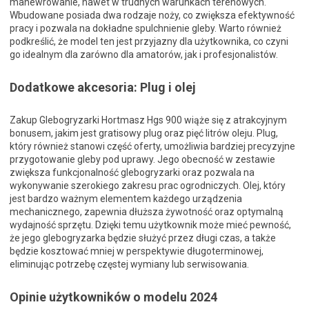
manewrowanie, nawet w trudnych warunkach terenowych.
Wbudowane posiada dwa rodzaje noży, co zwiększa efektywność
pracy i pozwala na dokładne spulchnienie gleby. Warto również
podkreślić, że model ten jest przyjazny dla użytkownika, co czyni
go idealnym dla zarówno dla amatorów, jak i profesjonalistów.
Dodatkowe akcesoria: Plug i olej
Zakup Glebogryzarki Hortmasz Hgs 900 wiąże się z atrakcyjnym
bonusem, jakim jest gratisowy plug oraz pięć litrów oleju. Plug,
który również stanowi część oferty, umożliwia bardziej precyzyjne
przygotowanie gleby pod uprawy. Jego obecność w zestawie
zwiększa funkcjonalność glebogryzarki oraz pozwala na
wykonywanie szerokiego zakresu prac ogrodniczych. Olej, który
jest bardzo ważnym elementem każdego urządzenia
mechanicznego, zapewnia dłuższa żywotność oraz optymalną
wydajność sprzętu. Dzięki temu użytkownik może mieć pewność,
że jego glebogryzarka będzie służyć przez długi czas, a także
będzie kosztować mniej w perspektywie długoterminowej,
eliminując potrzebę częstej wymiany lub serwisowania.
Opinie użytkowników o modelu 2024