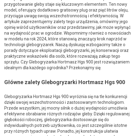
przygotowanie gleby staje się kluczowym elementem. Ten nowy
model, oferujący dodatkowo gratisowy plug oraz pięć litrów oleju,
przyciąga uwagę swoją wszechstronnością i efektywnością. W
artykule zaprezentujemy zalety tego urządzenia, omówimy jego
opinię wśród użytkowników oraz przedstawimy, jak może wpłynąć
na wydajność prac w ogrodzie. Wspomnimy również o nowościach
w modelu na rok 2024, które stanowią znaczący krok naprzód w
technologii glebogryzarek. Naszą dyskusję wzbogacimy także o
porady dotyczące eksploatacji glebogryzarki, jej konserwacji oraz
praktyczne wskazówki dla osób, które rozważają zakup tego
sprzętu. Czy Glebogryzarka Hortmasz Hgs 900 jest rozwiązaniem
idealnym dla każdego ogrodnika? Przekonajmy się.
Główne zalety Glebogryzarki Hortmasz Hgs 900
Glebogryzarka Hortmasz Hgs 900 wyróżnia się na tle konkurencji
dzięki swojej wszechstronności i zastosowanym technologiom.
Przede wszystkim, jej mocny silnik o dużej wydajności umożliwia
efektywne obrabianie różnych rodzajów gleby. Dzięki regulowanej
głębokości roboczej, glebogryzarka dostosowuje się do
indywidualnych potrzeb użytkownika, co jest szczególnie istotne
przy różnych typach upraw. Ponadto, jej konstrukcja ułatwia