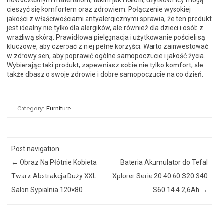
nowoczesnym materiałom, takim jak Hollofil, użytkownicy mogą
cieszyć się komfortem oraz zdrowiem. Połączenie wysokiej
jakości z właściwościami antyalergicznymi sprawia, że ten produkt
jest idealny nie tylko dla alergików, ale również dla dzieci i osób z
wrażliwą skórą. Prawidłowa pielęgnacja i użytkowanie pościeli są
kluczowe, aby czerpać z niej pełne korzyści. Warto zainwestować
w zdrowy sen, aby poprawić ogólne samopoczucie i jakość życia.
Wybierając taki produkt, zapewniasz sobie nie tylko komfort, ale
także dbasz o swoje zdrowie i dobre samopoczucie na co dzień.
Category:
Furniture
Post navigation
←
Obraz Na Płótnie Kobieta
Bateria Akumulator do Tefal
Twarz Abstrakcja Duży XXL
Xplorer Serie 20 40 60 S20 S40
Salon Sypialnia 120×80
S60 14,4 2,6Ah
→