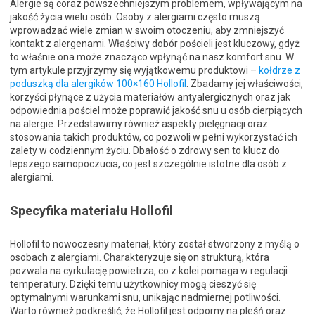
Alergie są coraz powszechniejszym problemem, wpływającym na
jakość życia wielu osób. Osoby z alergiami często muszą
wprowadzać wiele zmian w swoim otoczeniu, aby zmniejszyć
kontakt z alergenami. Właściwy dobór pościeli jest kluczowy, gdyż
to właśnie ona może znacząco wpłynąć na nasz komfort snu. W
tym artykule przyjrzymy się wyjątkowemu produktowi –
kołdrze z
poduszką dla alergików 100×160 Hollofil
. Zbadamy jej właściwości,
korzyści płynące z użycia materiałów antyalergicznych oraz jak
odpowiednia pościel może poprawić jakość snu u osób cierpiących
na alergie. Przedstawimy również aspekty pielęgnacji oraz
stosowania takich produktów, co pozwoli w pełni wykorzystać ich
zalety w codziennym życiu. Dbałość o zdrowy sen to klucz do
lepszego samopoczucia, co jest szczególnie istotne dla osób z
alergiami.
Specyfika materiału Hollofil
Hollofil to nowoczesny materiał, który został stworzony z myślą o
osobach z alergiami. Charakteryzuje się on strukturą, która
pozwala na cyrkulację powietrza, co z kolei pomaga w regulacji
temperatury. Dzięki temu użytkownicy mogą cieszyć się
optymalnymi warunkami snu, unikając nadmiernej potliwości.
Warto również podkreślić, że Hollofil jest odporny na pleśń oraz