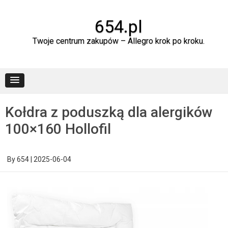
Skip
to
content
654.pl
Twoje centrum zakupów – Allegro krok po kroku.
Kołdra z poduszką dla alergików
100×160 Hollofil
By
654
|
2025-06-04