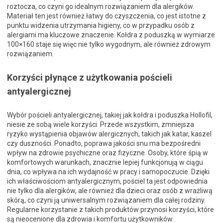
roztocza, co czyni go idealnym rozwiązaniem dla alergików.
Materiał ten jest również łatwy do czyszczenia, co jest istotne z
punktu widzenia utrzymania higieny, co w przypadku osób z
alergiami ma kluczowe znaczenie. Kołdra z poduszką w wymiarze
100×160 staje się więc nie tylko wygodnym, ale również zdrowym
rozwiązaniem.
Korzyści płynące z użytkowania pościeli
antyalergicznej
Wybór pościeli antyalergicznej, takiej jak kołdra i poduszka Hollofil,
niesie ze sobą wiele korzyści. Przede wszystkim, zmniejsza
ryzyko wystąpienia objawów alergicznych, takich jak katar, kaszel
czy duszności. Ponadto, poprawa jakości snu ma bezpośredni
wpływ na zdrowie psychiczne oraz fizyczne. Osoby, które śpią w
komfortowych warunkach, znacznie lepiej funkcjonują w ciągu
dnia, co wpływa na ich wydajność w pracy i samopoczucie. Dzięki
ich właściwościom antyalergicznym, pościel ta jest odpowiednia
nie tylko dla alergików, ale również dla dzieci oraz osób z wrażliwą
skórą, co czyni ją uniwersalnym rozwiązaniem dla całej rodziny.
Regularne korzystanie z takich produktów przynosi korzyści, które
są nieocenione dla zdrowia i komfortu użytkowników.