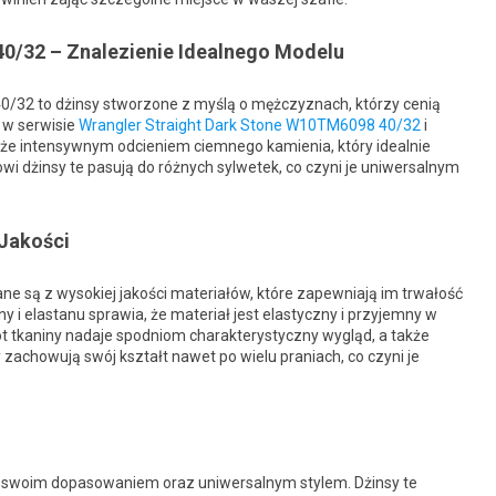
0/32 – Znalezienie Idealnego Modelu
/32 to dżinsy stworzone z myślą o mężczyznach, którzy cenią
y w serwisie
Wrangler Straight Dark Stone W10TM6098 40/32
i
akże intensywnym odcieniem ciemnego kamienia, który idealnie
owi dżinsy te pasują do różnych sylwetek, co czyni je uniwersalnym
 Jakości
 są z wysokiej jakości materiałów, które zapewniają im trwałość
 i elastanu sprawia, że materiał jest elastyczny i przyjemny w
lot tkaniny nadaje spodniom charakterystyczny wygląd, a także
sy zachowują swój kształt nawet po wielu praniach, co czyni je
ę swoim dopasowaniem oraz uniwersalnym stylem. Dżinsy te