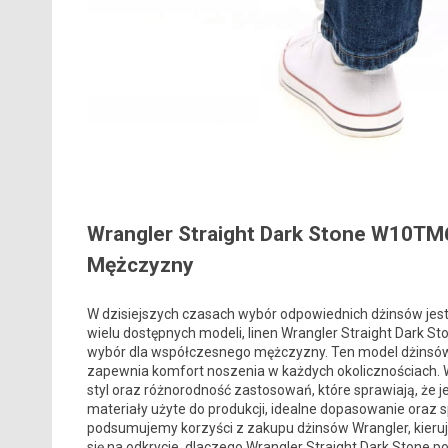
Wrangler Straight Dark Stone W10TM6
Mężczyzny
W dzisiejszych czasach wybór odpowiednich dżinsów jest n
wielu dostępnych modeli, linen Wrangler Straight Dark 
wybór dla współczesnego mężczyzny. Ten model dżinsów ni
zapewnia komfort noszenia w każdych okolicznościach. 
styl oraz różnorodność zastosowań, które sprawiają, że 
materiały użyte do produkcji, idealne dopasowanie oraz 
podsumujemy korzyści z zakupu dżinsów Wrangler, kierują
się na odkrycie, dlaczego Wrangler Straight Dark Stone p