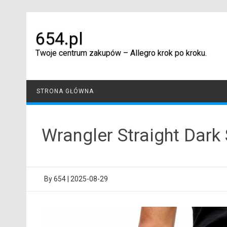
Skip
to
content
654.pl
Twoje centrum zakupów – Allegro krok po kroku.
STRONA GŁÓWNA
Wrangler Straight Da
By
654
|
2025-08-29