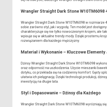
Wrangler Straight Dark Stone W10TM6098 4
Wrangler Straight Dark Stone W10TM6098 w rozmiarze 40
sobie zarówno styl, jak i wygodę. Ten model jest dostępn
charakteryzuje się nie tylko nowoczesnym krojem, ale t
wpisuje się w aktualne trendy mody. Dzięki prostemu kroj
rozwiązaniem dla każdego mężczyzny.
Materiał i Wykonanie – Kluczowe Elementy
Dżinsy Wrangler Straight Dark Stone W10TM6098 wykonane
oraz odporność na uszkodzenia. Użycie mieszanki bawełny
dotyku, co przekłada się na codzienny komfort. Gęsty sp
ułatwia ich pielęgnację. Dzięki technologii produkcji, dżin
inwestycją na długie lata.
Styl i Dopasowanie – Dżinsy dla Każdego
Wrangler Straight Dark Stone W10TM6098 wyróżniają si