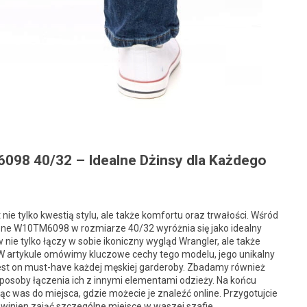
098 40/32 – Idealne Dżinsy dla Każdego
ie tylko kwestią stylu, ale także komfortu oraz trwałości. Wśród
Stone W10TM6098 w rozmiarze 40/32 wyróżnia się jako idealny
e tylko łączy w sobie ikoniczny wygląd Wrangler, ale także
W artykule omówimy kluczowe cechy tego modelu, jego unikalny
jest on must-have każdej męskiej garderoby. Zbadamy również
sposoby łączenia ich z innymi elementami odzieży. Na końcu
c was do miejsca, gdzie możecie je znaleźć online. Przygotujcie
owinien zająć szczególne miejsce w waszej szafie.