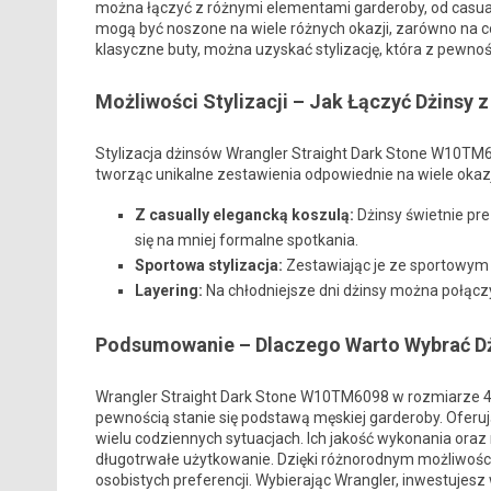
można łączyć z różnymi elementami garderoby, od casualo
mogą być noszone na wiele różnych okazji, zarówno na co
klasyczne buty, można uzyskać stylizację, która z pewno
Możliwości Stylizacji – Jak Łączyć Dżinsy 
Stylizacja dżinsów Wrangler Straight Dark Stone W10TM6
tworząc unikalne zestawienia odpowiednie na wiele okazji
Z casually elegancką koszulą:
Dżinsy świetnie pre
się na mniej formalne spotkania.
Sportowa stylizacja:
Zestawiając je ze sportowym 
Layering:
Na chłodniejsze dni dżinsy można połącz
Podsumowanie – Dlaczego Warto Wybrać Dż
Wrangler Straight Dark Stone W10TM6098 w rozmiarze 40
pewnością stanie się podstawą męskiej garderoby. Oferują
wielu codziennych sytuacjach. Ich jakość wykonania oraz 
długotrwałe użytkowanie. Dzięki różnorodnym możliwości
osobistych preferencji. Wybierając Wrangler, inwestujesz 