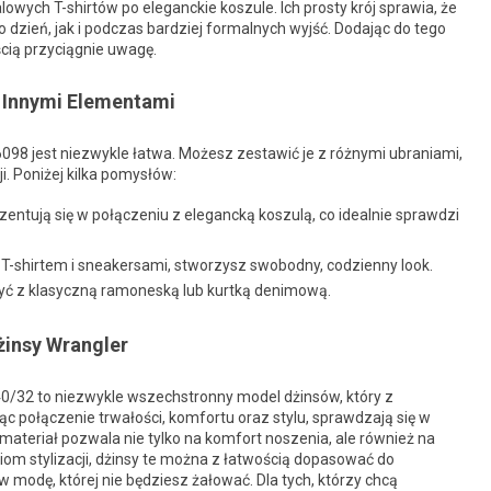
wych T-shirtów po eleganckie koszule. Ich prosty krój sprawia, że
 dzień, jak i podczas bardziej formalnych wyjść. Dodając do tego
ścią przyciągnie uwagę.
z Innymi Elementami
098 jest niezwykle łatwa. Możesz zestawić je z różnymi ubraniami,
. Poniżej kilka pomysłów:
zentują się w połączeniu z elegancką koszulą, co idealnie sprawdzi
T-shirtem i sneakersami, stworzysz swobodny, codzienny look.
yć z klasyczną ramoneską lub kurtką denimową.
insy Wrangler
/32 to niezwykle wszechstronny model dżinsów, który z
c połączenie trwałości, komfortu oraz stylu, sprawdzają się w
materiał pozwala nie tylko na komfort noszenia, ale również na
om stylizacji, dżinsy te można z łatwością dopasować do
w modę, której nie będziesz żałować. Dla tych, którzy chcą