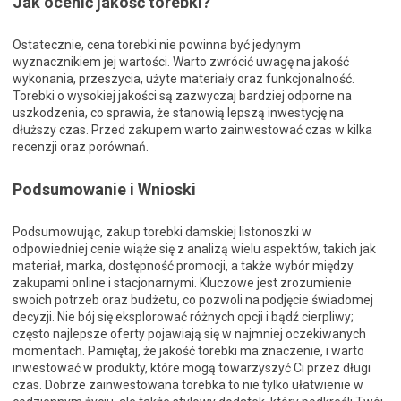
Jak ocenić jakość torebki?
Ostatecznie, cena torebki nie powinna być jedynym
wyznacznikiem jej wartości. Warto zwrócić uwagę na jakość
wykonania, przeszycia, użyte materiały oraz funkcjonalność.
Torebki o wysokiej jakości są zazwyczaj bardziej odporne na
uszkodzenia, co sprawia, że stanowią lepszą inwestycję na
dłuższy czas. Przed zakupem warto zainwestować czas w kilka
recenzji oraz porównań.
Podsumowanie i Wnioski
Podsumowując, zakup torebki damskiej listonoszki w
odpowiedniej cenie wiąże się z analizą wielu aspektów, takich jak
materiał, marka, dostępność promocji, a także wybór między
zakupami online i stacjonarnymi. Kluczowe jest zrozumienie
swoich potrzeb oraz budżetu, co pozwoli na podjęcie świadomej
decyzji. Nie bój się eksplorować różnych opcji i bądź cierpliwy;
często najlepsze oferty pojawiają się w najmniej oczekiwanych
momentach. Pamiętaj, że jakość torebki ma znaczenie, i warto
inwestować w produkty, które mogą towarzyszyć Ci przez długi
czas. Dobrze zainwestowana torebka to nie tylko ułatwienie w