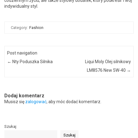
codziennym życiu, ale także stylowy dodatek, który podkreśli Twój
indywidualny styl.
Category:
Fashion
Post navigation
←
Nty Poduszka Silnika
Liqui Moly Olej silnikowy
LM8576 New 5W-40
→
Dodaj komentarz
Musisz się
zalogować
, aby móc dodać komentarz.
Szukaj
Szukaj