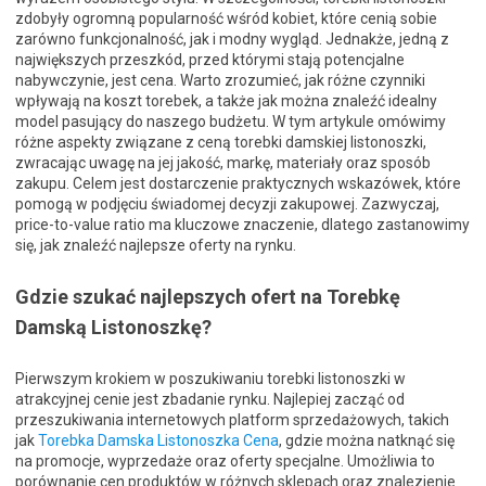
zdobyły ogromną popularność wśród kobiet, które cenią sobie
zarówno funkcjonalność, jak i modny wygląd. Jednakże, jedną z
największych przeszkód, przed którymi stają potencjalne
nabywczynie, jest cena. Warto zrozumieć, jak różne czynniki
wpływają na koszt torebek, a także jak można znaleźć idealny
model pasujący do naszego budżetu. W tym artykule omówimy
różne aspekty związane z ceną torebki damskiej listonoszki,
zwracając uwagę na jej jakość, markę, materiały oraz sposób
zakupu. Celem jest dostarczenie praktycznych wskazówek, które
pomogą w podjęciu świadomej decyzji zakupowej. Zazwyczaj,
price-to-value ratio ma kluczowe znaczenie, dlatego zastanowimy
się, jak znaleźć najlepsze oferty na rynku.
Gdzie szukać najlepszych ofert na Torebkę
Damską Listonoszkę?
Pierwszym krokiem w poszukiwaniu torebki listonoszki w
atrakcyjnej cenie jest zbadanie rynku. Najlepiej zacząć od
przeszukiwania internetowych platform sprzedażowych, takich
jak
Torebka Damska Listonoszka Cena
, gdzie można natknąć się
na promocje, wyprzedaże oraz oferty specjalne. Umożliwia to
porównanie cen produktów w różnych sklepach oraz znalezienie