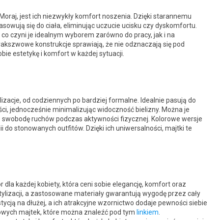
Moraj, jest ich niezwykły komfort noszenia. Dzięki starannemu
sowują się do ciała, eliminując uczucie ucisku czy dyskomfortu.
 co czyni je idealnym wyborem zarówno do pracy, jak i na
rakszwowe konstrukcje sprawiają, że nie odznaczają się pod
bie estetykę i komfort w każdej sytuacji.
zacje, od codziennych po bardziej formalne. Idealnie pasują do
ci, jednocześnie minimalizując widoczność bielizny. Można je
ą swobodę ruchów podczas aktywności fizycznej. Kolorowe wersje
i do stonowanych outfitów. Dzięki ich uniwersalności, majtki te
dla każdej kobiety, która ceni sobie elegancję, komfort oraz
tylizacji, a zastosowane materiały gwarantują wygodę przez cały
ycją na dłużej, a ich atrakcyjne wzornictwo dodaje pewności siebie
kowych majtek, które można znaleźć pod tym
linkiem
.