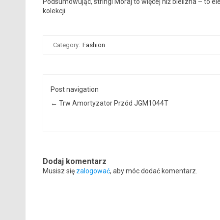
Podsumowując, stringi Moraj to więcej niż bielizna – to e
kolekcji.
Category:
Fashion
Post navigation
←
Trw Amortyzator Przód JGM1044T
Dodaj komentarz
Musisz się
zalogować
, aby móc dodać komentarz.