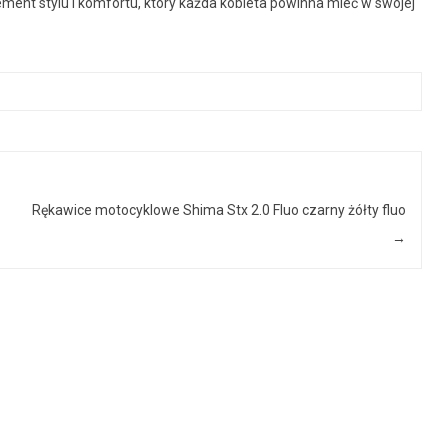
lement stylu i komfortu, który każda kobieta powinna mieć w swojej
Rękawice motocyklowe Shima Stx 2.0 Fluo czarny żółty fluo
→