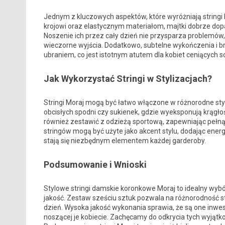
Jednym z kluczowych aspektów, które wyróżniają stringi 
krojowi oraz elastycznym materiałom, majtki dobrze dopa
Noszenie ich przez cały dzień nie przysparza problemów,
wieczorne wyjścia. Dodatkowo, subtelne wykończenia i b
ubraniem, co jest istotnym atutem dla kobiet ceniących so
Jak Wykorzystać Stringi w Stylizacjach?
Stringi Moraj mogą być łatwo włączone w różnorodne styli
obcisłych spodni czy sukienek, gdzie wyeksponują krągłoś
również zestawić z odzieżą sportową, zapewniając pełn
stringów mogą być użyte jako akcent stylu, dodając energi
stają się niezbędnym elementem każdej garderoby.
Podsumowanie i Wnioski
Stylowe stringi damskie koronkowe Moraj to idealny wybór 
jakość. Zestaw sześciu sztuk pozwala na różnorodność s
dzień. Wysoka jakość wykonania sprawia, że są one inwest
noszącej je kobiecie. Zachęcamy do odkrycia tych wyjąt