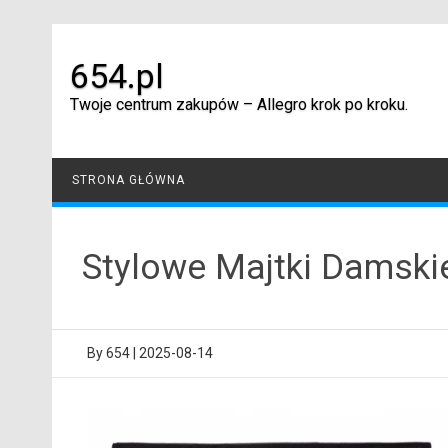
Skip
to
content
654.pl
Twoje centrum zakupów – Allegro krok po kroku.
STRONA GŁÓWNA
Stylowe Majtki Damskie
By
654
|
2025-08-14