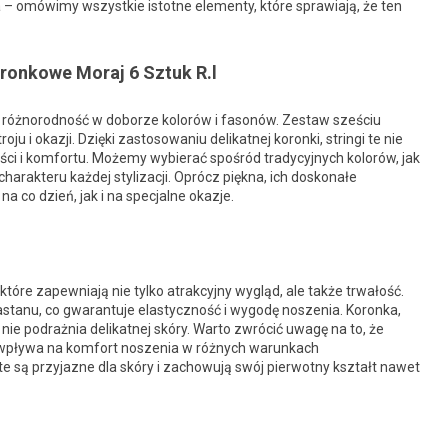
– omówimy wszystkie istotne elementy, które sprawiają, że ten
ronkowe Moraj 6 Sztuk R.l
ież różnorodność w doborze kolorów i fasonów. Zestaw sześciu
 i okazji. Dzięki zastosowaniu delikatnej koronki, stringi te nie
ości i komfortu. Możemy wybierać spośród tradycyjnych kolorów, jak
charakteru każdej stylizacji. Oprócz piękna, ich doskonałe
co dzień, jak i na specjalne okazje.
które zapewniają nie tylko atrakcyjny wygląd, ale także trwałość.
astanu, co gwarantuje elastyczność i wygodę noszenia. Koronka,
e podrażnia delikatnej skóry. Warto zwrócić uwagę na to, że
o wpływa na komfort noszenia w różnych warunkach
te są przyjazne dla skóry i zachowują swój pierwotny kształt nawet