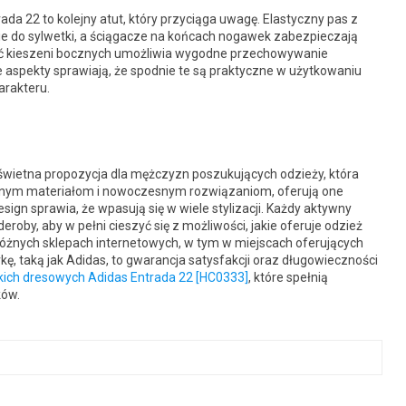
a 22 to kolejny atut, który przyciąga uwagę. Elastyczny pas z
 do sylwetki, a ściągacze na końcach nogawek zabezpieczają
ść kieszeni bocznych umożliwia wygodne przechowywanie
ne aspekty sprawiają, że spodnie te są praktyczne w użytkowaniu
arakteru.
świetna propozycja dla mężczyzn poszukujących odzieży, która
owanym materiałom i nowoczesnym rozwiązaniom, oferują one
ign sprawia, że wpasują się w wiele stylizacji. Każdy aktywny
oby, aby w pełni cieszyć się z możliwości, jakie oferuje odzież
óżnych sklepach internetowych, w tym w miejscach oferujących
, taką jak Adidas, to gwarancja satysfakcji oraz długowieczności
ich dresowych Adidas Entrada 22 [HC0333]
, które spełnią
ków.