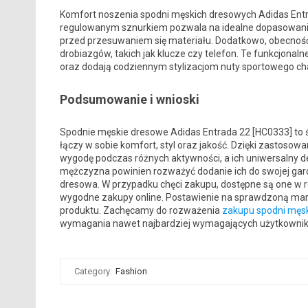
Komfort noszenia spodni męskich dresowych Adidas Entrad
regulowanym sznurkiem pozwala na idealne dopasowanie
przed przesuwaniem się materiału. Dodatkowo, obecno
drobiazgów, takich jak klucze czy telefon. Te funkcjonal
oraz dodają codziennym stylizacjom nuty sportowego ch
Podsumowanie i wnioski
Spodnie męskie dresowe Adidas Entrada 22 [HC0333] to 
łączy w sobie komfort, styl oraz jakość. Dzięki zastos
wygodę podczas różnych aktywności, a ich uniwersalny des
mężczyzna powinien rozważyć dodanie ich do swojej garder
dresowa. W przypadku chęci zakupu, dostępne są one w r
wygodne zakupy online. Postawienie na sprawdzoną markę
produktu. Zachęcamy do rozważenia
zakupu spodni męsk
wymagania nawet najbardziej wymagających użytkowni
Category:
Fashion