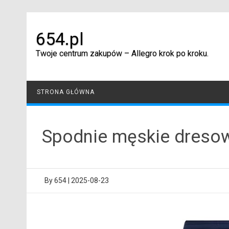
Skip
to
content
654.pl
Twoje centrum zakupów – Allegro krok po kroku.
STRONA GŁÓWNA
Spodnie męskie dresow
By
654
|
2025-08-23