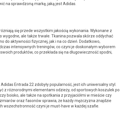
ić na sprawdzoną markę, jaką jest Adidas.
óżniają się przede wszystkim jakością wykonania. Wykonane z
ylko wygodne, ale także trwałe. Tkanina pozwala skórze oddychać
o do aktywności fizycznej, jak i na co dzień. Dodatkowo,
dczas intensywnych treningów, co czyni je doskonałym wyborem
 swoich produktów, co przekłada się na długowieczność spodni,
idas Entrada 22 zdobyły popularność, jest ich uniwersalny styl.
czyć z różnorodnymi elementami odzieży, od sportowych koszulek po
 czy boisko, ale także na spotkania z przyjaciółmi w mieście czy
zmiarów oraz fasonów sprawia, że każdy mężczyzna znajdzie
h wszechstronność czyni je must-have w każdej szafie.