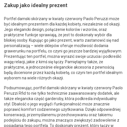
Zakup jako idealny prezent
Portfel damski skórzany w kwiaty czerwony Paolo Peruzzi może
być idealnym prezentem dla każdej kobiety, niezależnie od okazji.
Jego elegancki design, połączenie kolorów i wzorów, oraz
praktyczne funkcje sprawiają, że jest to doskonały wybór dla
bliskiej osoby. Kupując go jako prezent, warto zastanowić się nad
personalizacją – wiele sklepów oferuje możliwość dodania
grawerunku na portfelu, co czyni go jeszcze bardziej wyjątkowym.
Prezentując ten portfel, można wyrazić swoje uczucia i podkreślić
wagę relacji, jakie z kimś się łączy. Pamiętajmy także, że
praktyczne, a jednocześnie eleganckie akcesoria z pewnością
będą docenione przez każdą kobietę, co czyni ten portfel idealnym
wyborem na wiele różnych okazji.
Podsumowując, portfel damski skórzany w kwiaty czerwony Paolo
Peruzzi Rfid to nie tylko technicznie zaawansowany dodatek, ale
także elegancka część garderoby, która podkreśla indywidualny
styl. Dbałość o jego wygląd i funkcjonalność może znacznie
poprawić komfort codziennego użytkowania. Dzięki odpowiedniej
konserwacji, przemyślanemu przechowywaniu oraz takiemu
podejściu do zakupu, można znacząco zwiększyć zadowolenie z
posiadania tego portfela. To doskonały prezent, który łączy w