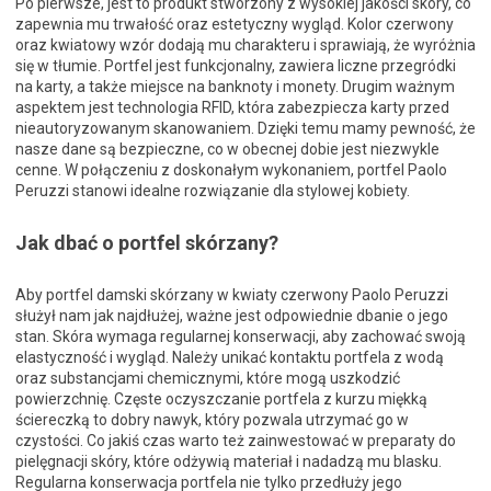
Po pierwsze, jest to produkt stworzony z wysokiej jakości skóry, co
zapewnia mu trwałość oraz estetyczny wygląd. Kolor czerwony
oraz kwiatowy wzór dodają mu charakteru i sprawiają, że wyróżnia
się w tłumie. Portfel jest funkcjonalny, zawiera liczne przegródki
na karty, a także miejsce na banknoty i monety. Drugim ważnym
aspektem jest technologia RFID, która zabezpiecza karty przed
nieautoryzowanym skanowaniem. Dzięki temu mamy pewność, że
nasze dane są bezpieczne, co w obecnej dobie jest niezwykle
cenne. W połączeniu z doskonałym wykonaniem, portfel Paolo
Peruzzi stanowi idealne rozwiązanie dla stylowej kobiety.
Jak dbać o portfel skórzany?
Aby portfel damski skórzany w kwiaty czerwony Paolo Peruzzi
służył nam jak najdłużej, ważne jest odpowiednie dbanie o jego
stan. Skóra wymaga regularnej konserwacji, aby zachować swoją
elastyczność i wygląd. Należy unikać kontaktu portfela z wodą
oraz substancjami chemicznymi, które mogą uszkodzić
powierzchnię. Częste oczyszczanie portfela z kurzu miękką
ściereczką to dobry nawyk, który pozwala utrzymać go w
czystości. Co jakiś czas warto też zainwestować w preparaty do
pielęgnacji skóry, które odżywią materiał i nadadzą mu blasku.
Regularna konserwacja portfela nie tylko przedłuży jego