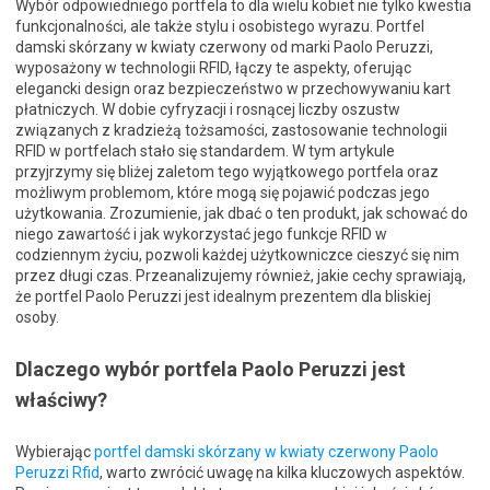
Wybór odpowiedniego portfela to dla wielu kobiet nie tylko kwestia
funkcjonalności, ale także stylu i osobistego wyrazu. Portfel
damski skórzany w kwiaty czerwony od marki Paolo Peruzzi,
wyposażony w technologii RFID, łączy te aspekty, oferując
elegancki design oraz bezpieczeństwo w przechowywaniu kart
płatniczych. W dobie cyfryzacji i rosnącej liczby oszustw
związanych z kradzieżą tożsamości, zastosowanie technologii
RFID w portfelach stało się standardem. W tym artykule
przyjrzymy się bliżej zaletom tego wyjątkowego portfela oraz
możliwym problemom, które mogą się pojawić podczas jego
użytkowania. Zrozumienie, jak dbać o ten produkt, jak schować do
niego zawartość i jak wykorzystać jego funkcje RFID w
codziennym życiu, pozwoli każdej użytkowniczce cieszyć się nim
przez długi czas. Przeanalizujemy również, jakie cechy sprawiają,
że portfel Paolo Peruzzi jest idealnym prezentem dla bliskiej
osoby.
Dlaczego wybór portfela Paolo Peruzzi jest
właściwy?
Wybierając
portfel damski skórzany w kwiaty czerwony Paolo
Peruzzi Rfid
, warto zwrócić uwagę na kilka kluczowych aspektów.