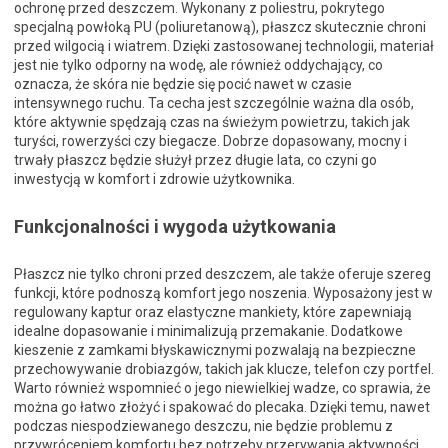
ochronę przed deszczem. Wykonany z poliestru, pokrytego
specjalną powłoką PU (poliuretanową), płaszcz skutecznie chroni
przed wilgocią i wiatrem. Dzięki zastosowanej technologii, materiał
jest nie tylko odporny na wodę, ale również oddychający, co
oznacza, że skóra nie będzie się pocić nawet w czasie
intensywnego ruchu. Ta cecha jest szczególnie ważna dla osób,
które aktywnie spędzają czas na świeżym powietrzu, takich jak
turyści, rowerzyści czy biegacze. Dobrze dopasowany, mocny i
trwały płaszcz będzie służył przez długie lata, co czyni go
inwestycją w komfort i zdrowie użytkownika.
Funkcjonalności i wygoda użytkowania
Płaszcz nie tylko chroni przed deszczem, ale także oferuje szereg
funkcji, które podnoszą komfort jego noszenia. Wyposażony jest w
regulowany kaptur oraz elastyczne mankiety, które zapewniają
idealne dopasowanie i minimalizują przemakanie. Dodatkowe
kieszenie z zamkami błyskawicznymi pozwalają na bezpieczne
przechowywanie drobiazgów, takich jak klucze, telefon czy portfel.
Warto również wspomnieć o jego niewielkiej wadze, co sprawia, że
można go łatwo złożyć i spakować do plecaka. Dzięki temu, nawet
podczas niespodziewanego deszczu, nie będzie problemu z
przywróceniem komfortu bez potrzeby przerywania aktywności.