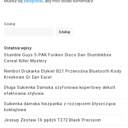
Musisz się
zalogować
, aby móc dodać komentarz.
Szukaj
Szukaj
Ostatnie wpisy
Stumble Guys 5-PAK Furiken Disco Dan Stumblebee
Cereal Killer Mystery
Niimbot Drukarka Etykiet B21 Przenośna Bluetooth Kody
Kreskowe Qr Ean Excel
Długa Sukienka Damska szyfonowa kopertowy dekolt
efektowna stylowa
Sukienka damska hiszpanka z rozcięciem błyszcząca
koktajlowa
Jessup Zestaw 16 pędzli T272 Black Precision