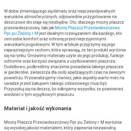
W dobie zmieniającego się klimatu oraz nieprzewidywalnych
warunków atmosferycznych, odpowiednie przygotowanie na
deszczowe dni staje się niezbędne. Oto, dlaczego mocny płaszcz
przeciwdeszczowy, taki jak
Mocny Płaszcz Przeciwdeszczowy
Ppr-pu Zielony r. M
jest idealnym rozwiązaniem dla każdego, kto
ceni sobie komfort oraz ochronę przed nieprzyjemnymi
warunkami pogodowymi. W tym artykule przyjrzymy się jego
najważniejszym cechom, które sprawiają, że ten produkt wyróżnia
się na rynku. Omówimy materiały użyte do jego produkcji, funkcje
ochronne oraz korzyści związane z użytkowaniem płaszcza.
Dodatkowo, podkreślimy znaczenie posiadania takiego płaszcza
w garderobie, zwłaszcza dla osób spędzających czas na świeżym
powietrzu. Przeanalizujemy również, jakie aspekty warto mieć na
uwadze przed zakupem takiego odzieżowego musi być.
Przyszykuj się na deszcz, bo odkryjemy wszystko, co powinieneś
wiedzieć o tym wyjątkowym płaszczu.
Materiał i jakość wykonania
Mocny Płaszcz Przeciwdeszczowy Ppr-pu Zielony r. M wyróżnia
się wysokiej jakości materiałem, który zapewnia niezawodną