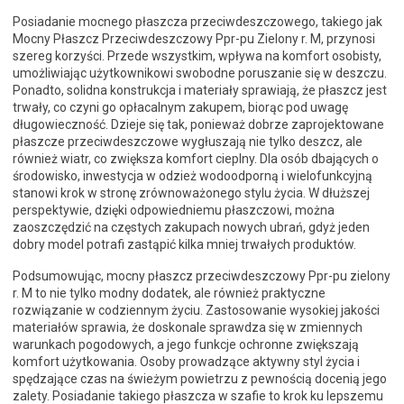
Posiadanie mocnego płaszcza przeciwdeszczowego, takiego jak
Mocny Płaszcz Przeciwdeszczowy Ppr-pu Zielony r. M, przynosi
szereg korzyści. Przede wszystkim, wpływa na komfort osobisty,
umożliwiając użytkownikowi swobodne poruszanie się w deszczu.
Ponadto, solidna konstrukcja i materiały sprawiają, że płaszcz jest
trwały, co czyni go opłacalnym zakupem, biorąc pod uwagę
długowieczność. Dzieje się tak, ponieważ dobrze zaprojektowane
płaszcze przeciwdeszczowe wygłuszają nie tylko deszcz, ale
również wiatr, co zwiększa komfort cieplny. Dla osób dbających o
środowisko, inwestycja w odzież wodoodporną i wielofunkcyjną
stanowi krok w stronę zrównoważonego stylu życia. W dłuższej
perspektywie, dzięki odpowiedniemu płaszczowi, można
zaoszczędzić na częstych zakupach nowych ubrań, gdyż jeden
dobry model potrafi zastąpić kilka mniej trwałych produktów.
Podsumowując, mocny płaszcz przeciwdeszczowy Ppr-pu zielony
r. M to nie tylko modny dodatek, ale również praktyczne
rozwiązanie w codziennym życiu. Zastosowanie wysokiej jakości
materiałów sprawia, że doskonale sprawdza się w zmiennych
warunkach pogodowych, a jego funkcje ochronne zwiększają
komfort użytkowania. Osoby prowadzące aktywny styl życia i
spędzające czas na świeżym powietrzu z pewnością docenią jego
zalety. Posiadanie takiego płaszcza w szafie to krok ku lepszemu