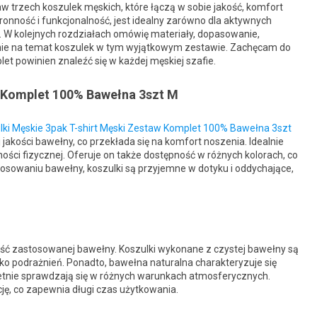
aw trzech koszulek męskich, które łączą w sobie jakość, komfort
ronność i funkcjonalność, jest idealny zarówno dla aktywnych
yl. W kolejnych rozdziałach omówię materiały, dopasowanie,
pinie na temat koszulek w tym wyjątkowym zestawie. Zachęcam do
let powinien znaleźć się w każdej męskiej szafie.
w Komplet 100% Bawełna 3szt M
lki Męskie 3pak T-shirt Męski Zestaw Komplet 100% Bawełna 3szt
jakości bawełny, co przekłada się na komfort noszenia. Idealnie
ności fizycznej. Oferuje on także dostępność w różnych kolorach, co
stosowaniu bawełny, koszulki są przyjemne w dotyku i oddychające,
ość zastosowanej bawełny. Koszulki wykonane z czystej bawełny są
yko podrażnień. Ponadto, bawełna naturalna charakteryzuje się
wietnie sprawdzają się w różnych warunkach atmosferycznych.
cję, co zapewnia długi czas użytkowania.