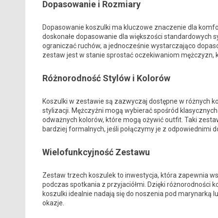
Dopasowanie i Rozmiary
Dopasowanie koszulki ma kluczowe znaczenie dla komfor
doskonałe dopasowanie dla większości standardowych syl
ograniczać ruchów, a jednocześnie wystarczająco dopasow
zestaw jest w stanie sprostać oczekiwaniom mężczyzn, k
Różnorodność Stylów i Kolorów
Koszulki w zestawie są zazwyczaj dostępne w różnych ko
stylizacji. Mężczyźni mogą wybierać spośród klasycznych od
odważnych kolorów, które mogą ożywić outfit. Taki zestaw
bardziej formalnych, jeśli połączymy je z odpowiednimi 
Wielofunkcyjność Zestawu
Zestaw trzech koszulek to inwestycja, która zapewnia ws
podczas spotkania z przyjaciółmi. Dzięki różnorodności 
koszulki idealnie nadają się do noszenia pod marynarką 
okazje.