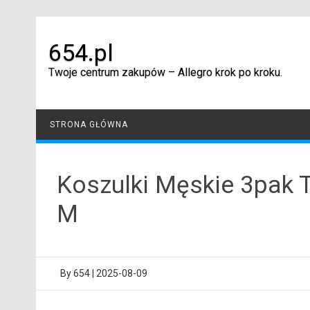
Skip
to
content
654.pl
Twoje centrum zakupów – Allegro krok po kroku.
STRONA GŁÓWNA
Koszulki Męskie 3pak 
M
By
654
|
2025-08-09