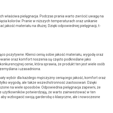
 ich właściwa pielęgnacja. Podczas prania warto zwrócić uwagę na
ięcia kolorów. Pranie w niższych temperaturach oraz unikanie
akość materiału na dłużej. Dzięki odpowiedniej pielęgnacji, t-
co pozytywne. Klienci cenią sobie jakość materiału, wygodę oraz
sowanie oraz komfort noszenia są często podkreślane jako
nkurencyjnej cenie, która sprawia, że produkt ten jest wiele osób
rzemyślana i uzasadniona.
ały wybór dla każdego mężczyzny ceniącego jakość, komfort oraz
tylko wygodę, ale także wszechstronność zastosowań. Dzięki
oszone na wiele sposobów. Odpowiednia pielęgnacja zapewni, że
nie użytkowników potwierdzają, że warto zainwestować w ten
aby wzbogacić swoją garderobę o klasyczne, ale i nowoczesne