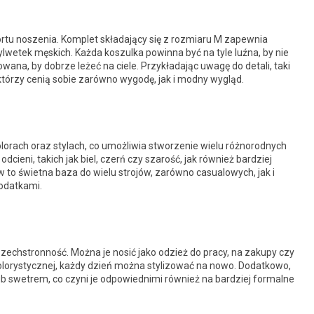
tu noszenia. Komplet składający się z rozmiaru M zapewnia
wetek męskich. Każda koszulka powinna być na tyle luźna, by nie
ana, by dobrze leżeć na ciele. Przykładając uwagę do detali, taki
tórzy cenią sobie zarówno wygodę, jak i modny wygląd.
lorach oraz stylach, co umożliwia stworzenie wielu różnorodnych
cieni, takich jak biel, czerń czy szarość, jak również bardziej
 to świetna baza do wielu strojów, zarówno casualowych, jak i
dodatkami.
zechstronność. Można je nosić jako odzież do pracy, na zakupy czy
kolorystycznej, każdy dzień można stylizować na nowo. Dodatkowo,
lub swetrem, co czyni je odpowiednimi również na bardziej formalne