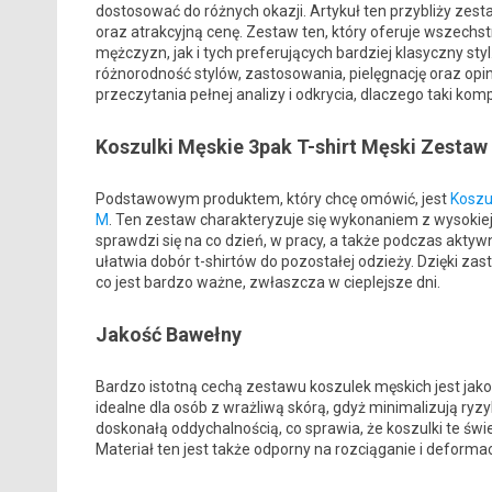
dostosować do różnych okazji. Artykuł ten przybliży zest
oraz atrakcyjną cenę. Zestaw ten, który oferuje wszechst
mężczyzn, jak i tych preferujących bardziej klasyczny st
różnorodność stylów, zastosowania, pielęgnację oraz o
przeczytania pełnej analizy i odkrycia, dlaczego taki komp
Koszulki Męskie 3pak T-shirt Męski Zesta
Podstawowym produktem, który chcę omówić, jest
Koszu
M
. Ten zestaw charakteryzuje się wykonaniem z wysokiej 
sprawdzi się na co dzień, w pracy, a także podczas aktyw
ułatwia dobór t-shirtów do pozostałej odzieży. Dzięki za
co jest bardzo ważne, zwłaszcza w cieplejsze dni.
Jakość Bawełny
Bardzo istotną cechą zestawu koszulek męskich jest jak
idealne dla osób z wrażliwą skórą, gdyż minimalizują ryz
doskonałą oddychalnością, co sprawia, że koszulki te ś
Materiał ten jest także odporny na rozciąganie i deforma