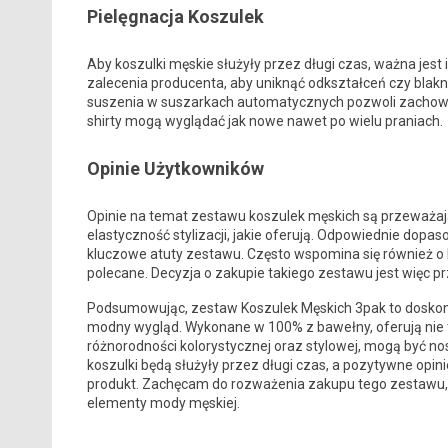
Pielęgnacja Koszulek
Aby koszulki męskie służyły przez długi czas, ważna jest
zalecenia producenta, aby uniknąć odkształceń czy blakn
suszenia w suszarkach automatycznych pozwoli zachować j
shirty mogą wyglądać jak nowe nawet po wielu praniach.
Opinie Użytkowników
Opinie na temat zestawu koszulek męskich są przeważają
elastyczność stylizacji, jakie oferują. Odpowiednie dopa
kluczowe atuty zestawu. Często wspomina się również o ko
polecane. Decyzja o zakupie takiego zestawu jest więc p
Podsumowując, zestaw Koszulek Męskich 3pak to doskon
modny wygląd. Wykonane w 100% z bawełny, oferują nie 
różnorodności kolorystycznej oraz stylowej, mogą być n
koszulki będą służyły przez długi czas, a pozytywne opi
produkt. Zachęcam do rozważenia zakupu tego zestawu, 
elementy mody męskiej.