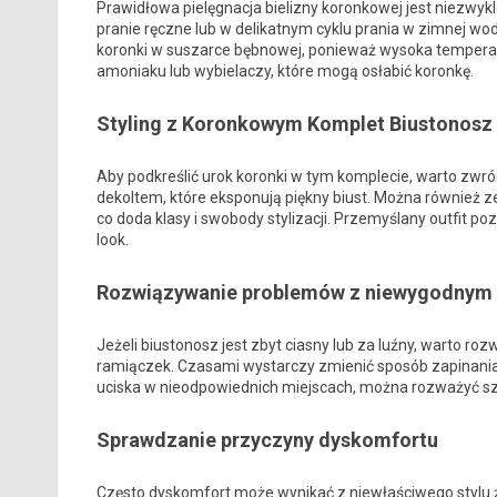
Prawidłowa pielęgnacja bielizny koronkowej jest niezwykl
pranie ręczne lub w delikatnym cyklu prania w zimnej wo
koronki w suszarce bębnowej, ponieważ wysoka temperat
amoniaku lub wybielaczy, które mogą osłabić koronkę.
Styling z Koronkowym Komplet Biustonosz 
Aby podkreślić urok koronki w tym komplecie, warto zwró
dekoltem, które eksponują piękny biust. Można również z
co doda klasy i swobody stylizacji. Przemyślany outfit po
look.
Rozwiązywanie problemów z niewygodnym
Jeżeli biustonosz jest zbyt ciasny lub za luźny, warto ro
ramiączek. Czasami wystarczy zmienić sposób zapinania bi
uciska w nieodpowiednich miejscach, można rozważyć szers
Sprawdzanie przyczyny dyskomfortu
Często dyskomfort może wynikać z niewłaściwego stylu ży