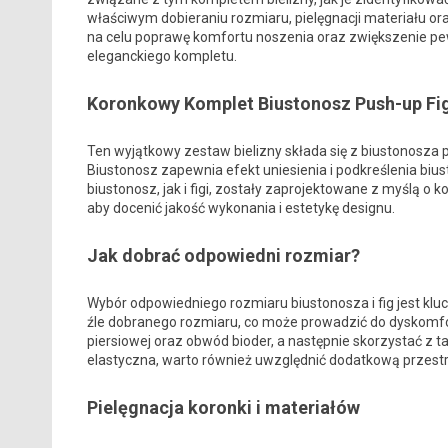
właściwym dobieraniu rozmiaru, pielęgnacji materiału or
na celu poprawę komfortu noszenia oraz zwiększenie pewn
eleganckiego kompletu.
Koronkowy Komplet Biustonosz Push-up Figi
Ten wyjątkowy zestaw bielizny składa się z biustonosza p
Biustonosz zapewnia efekt uniesienia i podkreślenia biust
biustonosz, jak i figi, zostały zaprojektowane z myślą o
aby docenić jakość wykonania i estetykę designu.
Jak dobrać odpowiedni rozmiar?
Wybór odpowiedniego rozmiaru biustonosza i fig jest klu
źle dobranego rozmiaru, co może prowadzić do dyskomfo
piersiowej oraz obwód bioder, a następnie skorzystać z ta
elastyczna, warto również uwzględnić dodatkową przest
Pielęgnacja koronki i materiałów