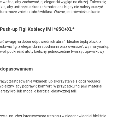
e ważna, aby zachować jej elegancki wygląd na dłużej. Zaleca się
dzie, aby uniknąć uszkodzeń materiału. Nigdy nie należy suszyć
ura może zniekształcić włókna. Ważne jest również unikanie
Push-up Figi Kobiecy IMI *85C+XL*
cić uwagę na dobór odpowiednich ubrań. Idealne będą bluzki z
estawić figi z eleganckimi spodniami oraz oversize’ową marynarką,
zwoli podkreślić atuty bielizny, jednocześnie tworząc zjawiskowy
 dopasowaniem
zważyć zastosowanie wkładek lub skorzystanie z opcji regulacji
elizny, aby poprawić komfort. W przypadku fig, jeśli materiał
zy krój lub model o bardziej elastycznej talii.
cia, np. zbyt intensywnego treningu w nieodpowiedniej bieliźnie.