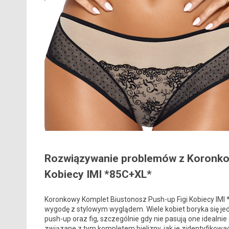
Rozwiązywanie problemów z Koronko
Kobiecy IMI *85C+XL*
Koronkowy Komplet Biustonosz Push-up Figi Kobiecy IMI *
wygodę z stylowym wyglądem. Wiele kobiet boryka się j
push-up oraz fig, szczególnie gdy nie pasują one idealn
związane z tym kompletem bielizny, jak je zidentyfikowa