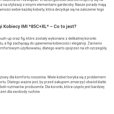
az na stylizacji z innymi elementami garderoby. Nasze porady mają
ości siebie każdej kobiety, która decyduje się na założenie tego
 Kobiecy IMI *85C+XL* – Co to jest?
ush-up oraz fig, które zostały wykonane z delikatnej koronki.
u, a figi zachęcają do ujawnienia kobiecości i elegancji. Zarówno
 komfortowym użytkowaniu, dlatego warto spojrzeć na ich szczegóły,
czowy dla komfortu noszenia. Wiele kobiet boryka się z problemem
rtu. Dlatego ważne jest, by przed zakupem zmierzyć obwód klatki
beli rozmiarów producenta. Dla koronki, która często jest bardziej
rzeń dla swobody ruchów.