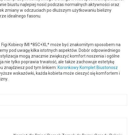
nie biustu najlepiej nosić podczas normalnych aktywności oraz
iek zmiany w odczuciach po dłuższym użytkowaniu bielizny
ze idealnego fasonu.
 Figi Kobiecy IMI *85C+XL* może być znakomitym sposobem na
iemy pod uwagę kilka istotnych aspektów. Dobór odpowiedniego
 stylizacja mogą znacznie zwiększyć komfort noszenia i ogólne
cja nie tylko poprawia trwałość, ale także zachowuje estetykę
pu znajdziesz pod tym linkiem:
Koronkowy Komplet Biustonosz
wyższe wskazówki, każda kobieta może cieszyć się komfortem i
izny.