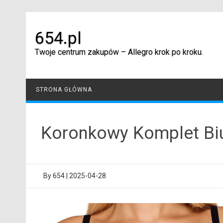
Skip
to
content
654.pl
Twoje centrum zakupów – Allegro krok po kroku.
STRONA GŁÓWNA
Koronkowy Komplet Biu
By
654
|
2025-04-28