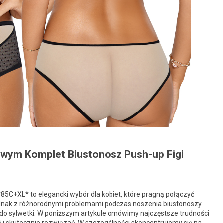
wym Komplet Biustonosz Push-up Figi
85C+XL* to elegancki wybór dla kobiet, które pragną połączyć
ednak z różnorodnymi problemami podczas noszenia biustonoszy
ie do sylwetki. W poniższym artykule omówimy najczęstsze trudności
ć i skutecznie rozwiązać. W szczególności skoncentrujemy się na