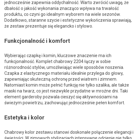
jednocześnie zapewnia oddychalność. Warto zwrócić uwagę, że
dbałość o jakość wykonania znacząco wpływa na trwałość
produktu, co czyni go idealnym wyborem na wiele sezonów.
Dodatkowo, staranne szycie i estetyczne wykończenia sprawiają,
że zestaw prezentuje się elegancko i stylowo.
Funkcjonalność i komfort
Wybierając czapkę i komin, kluczowe znaczenie ma ich
funkcjonalność. Komplet chabrowy 2204 łączy w sobie
różnorodność stylów, umożliwiając wiele sposobów noszenia.
Czapka z elastycznego materiału idealnie przylega do głowy,
zapewniając skuteczną ochronę przed wiatrem i zimnem.
Natomiast komin może pełnić funkcję nie tylko szalika, ale także
maski na twarz, co jest niezwykle przydatne w mroźne dni. Taki
element garderoby pozwala cieszyć się aktywnościami na
świeżym powietrzu, zachowując jednocześnie pełen komfort.
Estetyka i kolor
Chabrowy kolor zestawu stanowi doskonałe połączenie elegancji i
świeżości. W zimowych stylizacjach intensywne odcienie nie tylko