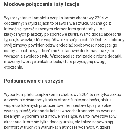
Modowe połączenia i stylizacje
Wykorzystanie kompletu czapka komin chabrowy 2204 w
codziennych stylizacjach to prawdziwa sztuka. Można go z
łatwością łączyć z różnymi elementami garderoby – od
klasycznych płaszczy po sportowe kurtki. Warto dodać akcesoria
typu rękawiczki, które współtworzą spójną całość. Dobrze dobrany
strój zimowy powinien odzwierciedlać osobowość noszącej go
osoby, a chabrowy odcień może stanowić doskonałą bazę do
wyrażenia swojego stylu. Wzbogacając stylizacje o różne dodatki,
możemy tworzyć unikalne looki, które przyciągną uwagę
otoczenia.
Podsumowanie i korzyści
Wybór kompletu czapka komin chabrowy 2204 to nie tylko zakup
odzieży, ale świadomy krok w stronę funkcjonalności, stylu i
wsparcia lokalnych producentów. Ten zestaw łączy w sobie
wysoką jakość, elegancki kolor i wszechstronność, co czyni go
idealnym wyborem na zimowe miesiące. Warto inwestować w
akcesoria, które nie tylko dodają uroku, ale także zapewniają
komfort w trudnych warunkach atmosferycznych. A dzięki