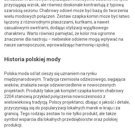
przyciągają wzrok, ale również doskonale kontrastują z typową
szarością sezonu. Chabrowy odcień może być bazą do tworzenia
wielu modowych połączeń. Zestaw czapka komin może być łatwo
łączony z różnorodnymi płaszczami, kurtkami, a nawet
casualowymi swetrami, dodając stylizacji wyjątkowego
charakteru. Warto również pamiętać, że kolor ma ogromne
znaczenie dla nastroju – niebieskie odcienie mogą wpływać na
nasze samopoczucie, wprowadzając harmonię i spokój.
Historia polskiej mody
Polska moda od lat cieszy się uznaniem na rynku
międzynarodowym. Tradycja rzemiosła odzieżowego, sięgająca
wieków, znalazła swoje odzwierciedlenie w nowoczesnych
projektach. Produkty takie jak komplet czapka komin chabrowy
2204 stanowią przykład połączenia nowoczesności z
wielowiekową tradycją. Polscy projektanci, dbając o jakość i detale,
przyczyniają się do popularyzacji lokalnych marek w kraju i za
granicą. Tego rodzaju zestaw to nie tylko produkt, ale także
symbol wsparcia dla lokalnych przedsiębiorstw oraz polskiej
produkcji.