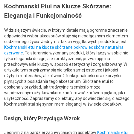
Kochmanski Etui na Klucze Skórzane:
Elegancja i Funkcjonalność
W dzisiejszym świecie, w którym detale mają ogromne znaczenie,
odpowiedni wybór akcesoriów staje się nieodłącznym elementem
codziennego życia. Jednym z takich wyjątkowych produktów jest
Kochmanski etui na klucze skórzane pokrowiec skóra naturalna
czerwone
. To starannie wykonany produkt, który łączy w sobie nie
tylko elegancki design, ale i praktyczność, pozwalając na
przechowywanie kluczy w sposób estetyczny i zorganizowany. W
artykule tym przyjrzymy się nie tylko samej estetyce i jakości
użytych materiałów, ale również funkcjonalności oraz korzyści
płynących z posiadania tego akcesorium. Skórzane etui to
doskonały przykład, jak tradycyjne rzemiosło może
współczesnym użytkownikom zaoferować zarówno piękno, jak i
użyteczność. Zapraszamy do lektury, aby dowiedzieć się, dlaczego
Kochmanski stał się synonimem elegancji w świecie dodatków.
Design, który Przyciąga Wzrok
Jednym z najbardziej zachwycających aspektów
Kochmanski etui