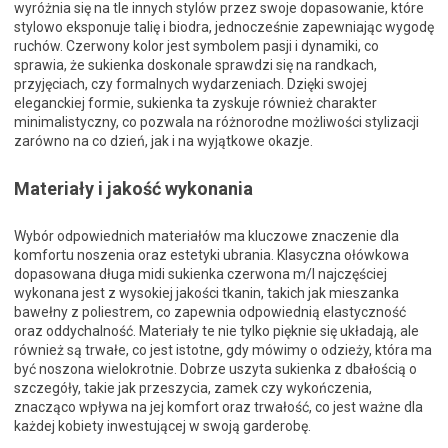
wyróżnia się na tle innych stylów przez swoje dopasowanie, które
stylowo eksponuje talię i biodra, jednocześnie zapewniając wygodę
ruchów. Czerwony kolor jest symbolem pasji i dynamiki, co
sprawia, że sukienka doskonale sprawdzi się na randkach,
przyjęciach, czy formalnych wydarzeniach. Dzięki swojej
eleganckiej formie, sukienka ta zyskuje również charakter
minimalistyczny, co pozwala na różnorodne możliwości stylizacji
zarówno na co dzień, jak i na wyjątkowe okazje.
Materiały i jakość wykonania
Wybór odpowiednich materiałów ma kluczowe znaczenie dla
komfortu noszenia oraz estetyki ubrania. Klasyczna ołówkowa
dopasowana długa midi sukienka czerwona m/l najczęściej
wykonana jest z wysokiej jakości tkanin, takich jak mieszanka
bawełny z poliestrem, co zapewnia odpowiednią elastyczność
oraz oddychalność. Materiały te nie tylko pięknie się układają, ale
również są trwałe, co jest istotne, gdy mówimy o odzieży, która ma
być noszona wielokrotnie. Dobrze uszyta sukienka z dbałością o
szczegóły, takie jak przeszycia, zamek czy wykończenia,
znacząco wpływa na jej komfort oraz trwałość, co jest ważne dla
każdej kobiety inwestującej w swoją garderobę.