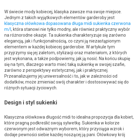
W świecie mody kobiecej, klasyka zawsze ma swoje miejsce.
Jednym z takich wyjątkowych elementów garderoby jest
klasyczna ołówkowa dopasowana długa midi sukienka czerwona
m/l
, która stanowi nie tylko modny, ale również praktyczny wybór
na różnorodne okazje. Ta sukienka charakteryzuje się zarówno
elegancją, jak i funkcjonalnością, co czyni ją niezastąpionym
elementem w każdej kobiecej garderobie. W artykule tym
przyjrzymy się jej zaletom, stylizacji oraz materiałom, z których
jest wykonana, a także podpowiemy, jak ją nosić. Na końcu skupię
się na tym, dlaczego warto mieć taką sukienkę w swojej szafie,
zarówno z perspektywy estetycznej, jak i praktycznej.
Przeanalizujemy jej uniwersalność i to, jak w zależności od
dodatków, może zmieniać swój charakter i dostosowywać się do
różnych sytuacji życiowych.
Design i styl sukienki
Klasyczna ołówkowa długość midi to idealna propozycja dla kobiet,
które pragną podkreślić swoją sylwetkę. Sukienka w kolorze
czerwonym jest odważnym wyborem, który przyciąga wzrok i
dodaje pewności siebie każdej noszącej ją pani. Ołówkowy krój