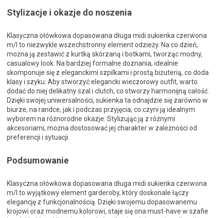
Stylizacje i okazje do noszenia
Klasyczna ołówkowa dopasowana długa midi sukienka czerwona
m/l to niezwykle wszechstronny element odzieży. Na co dzień,
można ją zestawić z kurtką skórzaną i botkami, tworząc modny,
casualowy look. Na bardziej formalne doznania, idealnie
skomponuje się z eleganckimi szpilkami i prostą biżuterią, co doda
klasy i szyku. Aby stworzyć elegancki wieczorowy outfit, warto
dodać do niej delikatny szal i clutch, co stworzy harmonijną całość.
Dzięki swojej uniwersalności, sukienka ta odnajdzie się zarówno w
biurze, na randce, jak i podczas przyjęcia, co czyni ją idealnym
wyborem na różnorodne okazje. Stylizując ją z różnymi
akcesoriami, można dostosować jej charakter w zależności od
preferencji i sytuacji.
Podsumowanie
Klasyczna ołówkowa dopasowana długa midi sukienka czerwona
m/l to wyjątkowy element garderoby, który doskonale łączy
elegancję z funkcjonalnością. Dzięki swojemu dopasowanemu
krojowi oraz modnemu kolorowi, staje się ona must-have w szafie