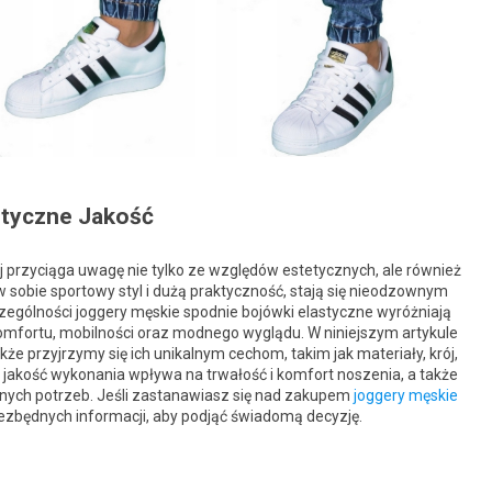
styczne Jakość
 przyciąga uwagę nie tylko ze względów estetycznych, ale również
w sobie sportowy styl i dużą praktyczność, stają się nieodzownym
ólności joggery męskie spodnie bojówki elastyczne wyróżniają
 komfortu, mobilności oraz modnego wyglądu. W niniejszym artykule
kże przyjrzymy się ich unikalnym cechom, takim jak materiały, krój,
 jakość wykonania wpływa na trwałość i komfort noszenia, a także
nych potrzeb. Jeśli zastanawiasz się nad zakupem
joggery męskie
 niezbędnych informacji, aby podjąć świadomą decyzję.