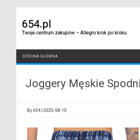
Skip
to
content
654.pl
Twoje centrum zakupów – Allegro krok po kroku.
STRONA GŁÓWNA
Joggery Męskie Spodni
By
654
|
2025-08-10