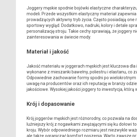
Joggery męskie spodnie bojówki elastyczne charakteryzują
modeli. Przede wszystkim elastyczny materiał zapewnia
prowadzących aktywny tryb życia. Często posiadają one 
sportowy wygląd. Dodatkowo, nadruki, kolory i detale spr
personalizację stroju. Takie cechy sprawiają, że joggery ni
zainteresowania w świecie mody.
Materiał i jakość
Jakość materiału w joggerach męskich jest kluczowa dla 
wykonane z mieszanki bawełny, poliestru i elastanu, co
Odpowiednie zachowanie formy spodni po wielokrotnym pr
uwagę na producentów oraz ich reputację w branży odzie
jakościowe. Wysokiej jakości joggery to inwestycja, którą
Krój i dopasowanie
Krój joggerów męskich jest różnorodny, co pozwala na do
luźniejszy krój z nogawkami zwężającymi się ku dołowi t
kroju. Wybór odpowiedniego rozmiaru jest niezwykle ważn
ale także ograniczać komfort noszenia. Warto zawsze 