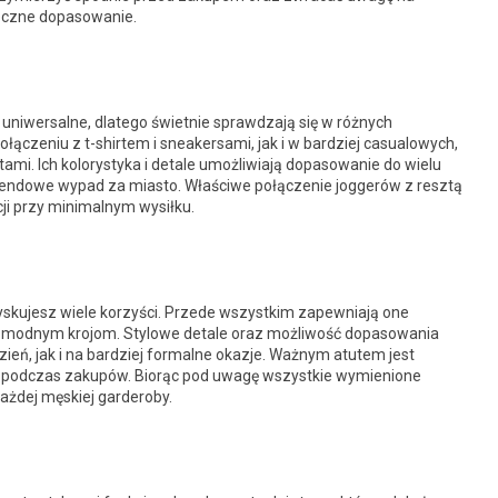
eczne dopasowanie.
uniwersalne, dlatego świetnie sprawdzają się w różnych
łączeniu z t-shirtem i sneakersami, jak i w bardziej casualowych,
tami. Ich kolorystyka i detale umożliwiają dopasowanie do wielu
ekendowe wypad za miasto. Właściwe połączenie joggerów z resztą
ji przy minimalnym wysiłku.
yskujesz wiele korzyści. Przede wszystkim zapewniają one
z modnym krojom. Stylowe detale oraz możliwość dopasowania
ień, jak i na bardziej formalne okazje. Ważnym atutem jest
e podczas zakupów. Biorąc pod uwagę wszystkie wymienione
ażdej męskiej garderoby.