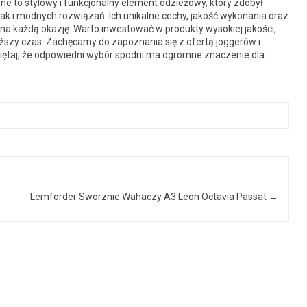
ne to stylowy i funkcjonalny element odzieżowy, który zdobył
 i modnych rozwiązań. Ich unikalne cechy, jakość wykonania oraz
na każdą okazję. Warto inwestować w produkty wysokiej jakości,
ższy czas. Zachęcamy do zapoznania się z ofertą joggerów i
iętaj, że odpowiedni wybór spodni ma ogromne znaczenie dla
y
Lemforder Sworznie Wahaczy A3 Leon Octavia Passat
→