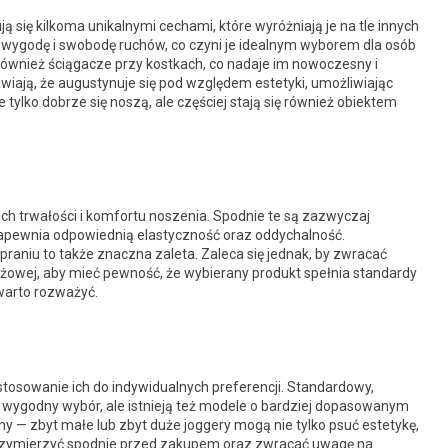
 się kilkoma unikalnymi cechami, które wyróżniają je na tle innych
 wygodę i swobodę ruchów, co czyni je idealnym wyborem dla osób
również ściągacze przy kostkach, co nadaje im nowoczesny i
awiają, że augustynuje się pod względem estetyki, umożliwiając
e tylko dobrze się noszą, ale częściej stają się również obiektem
ich trwałości i komfortu noszenia. Spodnie te są zazwyczaj
 zapewnia odpowiednią elastyczność oraz oddychalność.
aniu to także znaczna zaleta. Zaleca się jednak, by zwracać
żowej, aby mieć pewność, że wybierany produkt spełnia standardy
 warto rozważyć.
stosowanie ich do indywidualnych preferencji. Standardowy,
o wygodny wybór, ale istnieją też modele o bardziej dopasowanym
y — zbyt małe lub zbyt duże joggery mogą nie tylko psuć estetykę,
przymierzyć spodnie przed zakupem oraz zwracać uwagę na