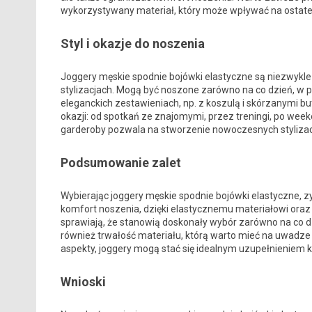
wykorzystywany materiał, który może wpływać na ostat
Styl i okazje do noszenia
Joggery męskie spodnie bojówki elastyczne są niezwykle 
stylizacjach. Mogą być noszone zarówno na co dzień, w po
eleganckich zestawieniach, np. z koszulą i skórzanymi bu
okazji: od spotkań ze znajomymi, przez treningi, po we
garderoby pozwala na stworzenie nowoczesnych stylizac
Podsumowanie zalet
Wybierając joggery męskie spodnie bojówki elastyczne, z
komfort noszenia, dzięki elastycznemu materiałowi ora
sprawiają, że stanowią doskonały wybór zarówno na co dz
również trwałość materiału, którą warto mieć na uwadz
aspekty, joggery mogą stać się idealnym uzupełnieniem k
Wnioski