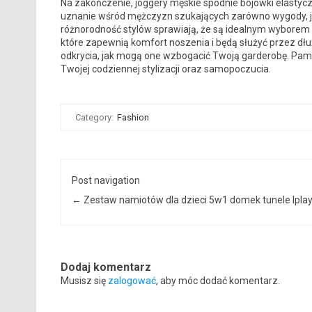
Na zakończenie, joggery męskie spodnie bojówki elastycz
uznanie wśród mężczyzn szukających zarówno wygody, jak
różnorodność stylów sprawiają, że są idealnym wyborem 
które zapewnią komfort noszenia i będą służyć przez dłu
odkrycia, jak mogą one wzbogacić Twoją garderobę. Pam
Twojej codziennej stylizacji oraz samopoczucia.
Category:
Fashion
Post navigation
←
Zestaw namiotów dla dzieci 5w1 domek tunele Ipla
Dodaj komentarz
Musisz się
zalogować
, aby móc dodać komentarz.