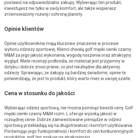
postawić na odpowiedzialne zakupy. Wybierając ten produkt,
inwestujesz nie tylko w swój komfort, ale także wspierasz
zrównoważony rozwój i ochronę planety.
Opinie klientów
Opinie użytkowników mają kluczowe znaczenie w procesie
wyboru odzieży sportowej. Klienci chwalą golf męski cienki czarny
M&M za jego jakość wykonania, wygodę noszenia oraz atrakcyjny
wygląd. Wiele recenzji podkreśla, że materiał jest przyjemny w
dotyku i dobrze znosi pranie, co jest niezbędne dla aktywnej
odzieży. Sprawiając, że zakupy są bardziej świadome, opinie te
potwierdzają, że jest to produkt, który warto mieć w swojej szafie.
Cena w stosunku do jakości
Wybierając odzież sportową, nie można pominąć kwestii ceny. Golf
męski cienki czarny M&M rozm. L oferuje wysoką jakość w
rozsądnej cenie. Dobrze zainwestowane pieniądze w odzież
sportową przekładają się na długotrwałość i komfort użytkowania.
Porównując jego funkcjonalność i komfort do cen konkurencyjnych
produktów, golf ten zyskuje na atrakcyjności.