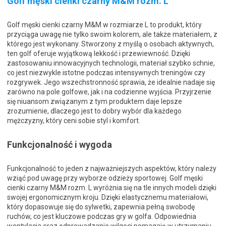
Golf męski cienki czarny M&M rozm. L
Golf męski cienki czarny M&M w rozmiarze L to produkt, który
przyciąga uwagę nie tylko swoim kolorem, ale także materiałem, z
którego jest wykonany. Stworzony z myślą o osobach aktywnych,
ten golf oferuje wyjątkową lekkość i przewiewność. Dzięki
zastosowaniu innowacyjnych technologii, materiał szybko schnie,
co jest niezwykle istotne podczas intensywnych treningów czy
rozgrywek. Jego wszechstronność sprawia, że idealnie nadaje się
zarówno na pole golfowe, jak i na codzienne wyjścia. Przyjrzenie
się niuansom związanym z tym produktem daje lepsze
zrozumienie, dlaczego jest to dobry wybór dla każdego
mężczyzny, który ceni sobie styl i komfort.
Funkcjonalność i wygoda
Funkcjonalność to jeden z najważniejszych aspektów, który należy
wziąć pod uwagę przy wyborze odzieży sportowej. Golf męski
cienki czarny M&M rozm. L wyróżnia się na tle innych modeli dzięki
swojej ergonomicznym kroju. Dzięki elastycznemu materiałowi,
który dopasowuje się do sylwetki, zapewnia pełną swobodę
ruchów, co jest kluczowe podczas gry w golfa. Odpowiednia
wentylacja oraz odprowadzanie wilgoci pomagają w utrzymaniu