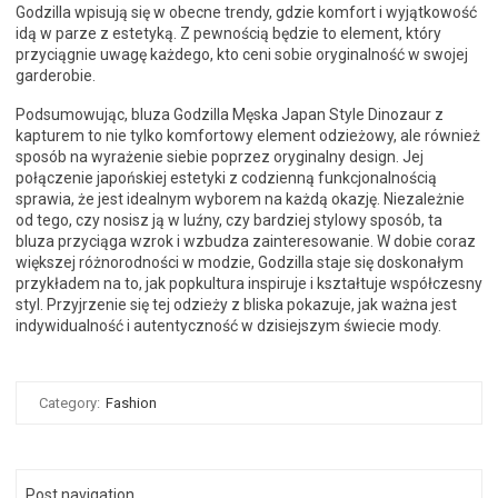
Godzilla wpisują się w obecne trendy, gdzie komfort i wyjątkowość
idą w parze z estetyką. Z pewnością będzie to element, który
przyciągnie uwagę każdego, kto ceni sobie oryginalność w swojej
garderobie.
Podsumowując, bluza Godzilla Męska Japan Style Dinozaur z
kapturem to nie tylko komfortowy element odzieżowy, ale również
sposób na wyrażenie siebie poprzez oryginalny design. Jej
połączenie japońskiej estetyki z codzienną funkcjonalnością
sprawia, że jest idealnym wyborem na każdą okazję. Niezależnie
od tego, czy nosisz ją w luźny, czy bardziej stylowy sposób, ta
bluza przyciąga wzrok i wzbudza zainteresowanie. W dobie coraz
większej różnorodności w modzie, Godzilla staje się doskonałym
przykładem na to, jak popkultura inspiruje i kształtuje współczesny
styl. Przyjrzenie się tej odzieży z bliska pokazuje, jak ważna jest
indywidualność i autentyczność w dzisiejszym świecie mody.
Category:
Fashion
Post navigation