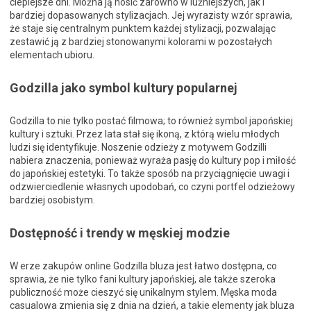
cieplejsze dni. Można ją nosić zarówno w luźniejszych, jak i
bardziej dopasowanych stylizacjach. Jej wyrazisty wzór sprawia,
że staje się centralnym punktem każdej stylizacji, pozwalając
zestawić ją z bardziej stonowanymi kolorami w pozostałych
elementach ubioru.
Godzilla jako symbol kultury popularnej
Godzilla to nie tylko postać filmowa; to również symbol japońskiej
kultury i sztuki. Przez lata stał się ikoną, z którą wielu młodych
ludzi się identyfikuje. Noszenie odzieży z motywem Godzilli
nabiera znaczenia, ponieważ wyraża pasję do kultury pop i miłość
do japońskiej estetyki. To także sposób na przyciągnięcie uwagi i
odzwierciedlenie własnych upodobań, co czyni portfel odzieżowy
bardziej osobistym.
Dostępność i trendy w męskiej modzie
W erze zakupów online Godzilla bluza jest łatwo dostępna, co
sprawia, że nie tylko fani kultury japońskiej, ale także szeroka
publiczność może cieszyć się unikalnym stylem. Męska moda
casualowa zmienia się z dnia na dzień, a takie elementy jak bluza