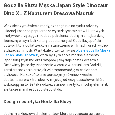
Godzilla Bluza Męska Japan Style Dinozaur
Dino XL Z Kapturem Dresowa Nadruk
W dzisiejszym świecie mody, szczególnie na rynku odzieży
ulicznej, rosnąca popularność wyrazistych wzorów i kultowych
motywów przyciąga młodsze pokolenia. Jednym z najbardziej
ikonicznych symboli kultury popularnej jest Godzilla, japoński
potwór, który od lat zyskuje na znaczeniu w filmach, grach wideo i
stylizacjach mody. W artykule przyjrzymy się
bluzie Godzilla Męska
Japan Style Dinozaur
, która łączy w sobie modne elementy
japońskiej stylistyki oraz wygodę, jaką daje odzież dresowa.
Omówimy jej cechy, znaczenie wzoru z wizerunkiem Godzilli,
komfort noszenia oraz jak wkomponować ją w codzienne
stylizacje. Na zakończenie poruszymy również kwestie
dostępności oraz trendów w męskiej odzieży casualowej, które
wskazują na to, że taka odzież stanowi nie tylko modny element,
ale także manifest osobistego stylu.
Design i estetyka Godzilla Bluzy
Jednym z kluczowych elementów, które przyciągają uwagę do