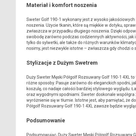
Materiał i komfort noszenia
Sweter Golf 190-1 wykonany jest z wysoko jakościowych m
noszenia. Użycie tkanin, które są miękkie w dotyku, spraw
zwłaszcza w przypadku długiego noszenia. Dzięki odpowie
swobodę zarówno podczas codziennych aktywności, jak i 
tylko do sylwetki, ale także do różnych warunków klimat
nosimy, jest niezwykle istotne – zwłaszcza gdy chodzi o
Stylizacje z Dużym Swetrem
Duży Sweter Męski Półgolf Rozsuwany Golf 190-1 4XL to
różne sposoby. Pasuje zarówno do eleganckich spodni, jak
koszulę, co nadaje całości bardziej stylowego wyglądu. Ł
oraz wygodnymi spodniami. Sweter doskonale współgra z 
wyróżnienie się w tłumie. Istotne jest, aby pamiętać, że 
Półgolf Rozsuwany Golf 190-1 4XL zawsze będzie wygląda
Podsumowanie
Podsumowując, Duży Sweter Męski Półgolf Rozsuwany Golf