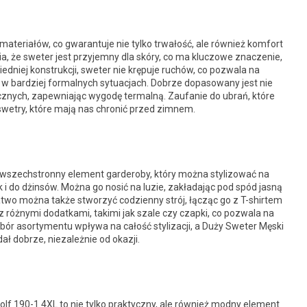
ateriałów, co gwarantuje nie tylko trwałość, ale również komfort
ia, że sweter jest przyjemny dla skóry, co ma kluczowe znaczenie,
dniej konstrukcji, sweter nie krępuje ruchów, co pozwala na
w bardziej formalnych sytuacjach. Dobrze dopasowany jest nie
ycznych, zapewniając wygodę termalną. Zaufanie do ubrań, które
 swetry, które mają nas chronić przed zimnem.
 wszechstronny element garderoby, który można stylizować na
 i do dżinsów. Można go nosić na luzie, zakładając pod spód jasną
atwo można także stworzyć codzienny strój, łącząc go z T-shirtem
różnymi dodatkami, takimi jak szale czy czapki, co pozwala na
dobór asortymentu wpływa na całość stylizacji, a Duży Sweter Męski
ł dobrze, niezależnie od okazji.
 190-1 4XL to nie tylko praktyczny, ale również modny element