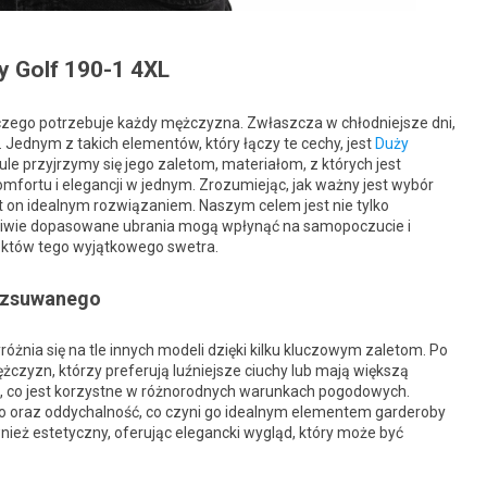
y Golf 190-1 4XL
, czego potrzebuje każdy mężczyzna. Zwłaszcza w chłodniejsze dni,
. Jednym z takich elementów, który łączy te cechy, jest
Duży
kule przyjrzymy się jego zaletom, materiałom, z których jest
mfortu i elegancji w jednym. Zrozumiejąc, jak ważny jest wybór
t on idealnym rozwiązaniem. Naszym celem jest nie tylko
aściwie dopasowane ubrania mogą wpłynąć na samopoczucie i
ektów tego wyjątkowego swetra.
Rozsuwanego
żnia się na tle innych modeli dzięki kilku kluczowym zaletom. Po
ężczyzn, którzy preferują luźniejsze ciuchy lub mają większą
tu, co jest korzystne w różnorodnych warunkach pogodowych.
pło oraz oddychalność, co czyni go idealnym elementem garderoby
nież estetyczny, oferując elegancki wygląd, który może być