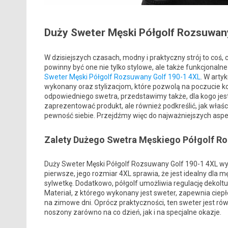
Duży Sweter Męski Półgolf Rozsuwan
W dzisiejszych czasach, modny i praktyczny strój to coś
powinny być one nie tylko stylowe, ale także funkcjonalne
Sweter Męski Półgolf Rozsuwany Golf 190-1 4XL
. W arty
wykonany oraz stylizacjom, które pozwolą na poczucie ko
odpowiedniego swetra, przedstawimy także, dla kogo jes
zaprezentować produkt, ale również podkreślić, jak wł
pewność siebie. Przejdźmy więc do najważniejszych asp
Zalety Dużego Swetra Męskiego Półgolf 
Duży Sweter Męski Półgolf Rozsuwany Golf 190-1 4XL wyró
pierwsze, jego rozmiar 4XL sprawia, że jest idealny dla m
sylwetkę. Dodatkowo, półgolf umożliwia regulację dekol
Materiał, z którego wykonany jest sweter, zapewnia cie
na zimowe dni. Oprócz praktyczności, ten sweter jest rów
noszony zarówno na co dzień, jak i na specjalne okazje.