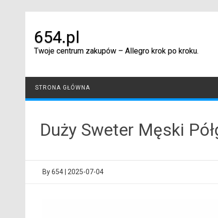
Skip
to
content
654.pl
Twoje centrum zakupów – Allegro krok po kroku.
STRONA GŁÓWNA
Duży Sweter Męski Pół
By
654
|
2025-07-04