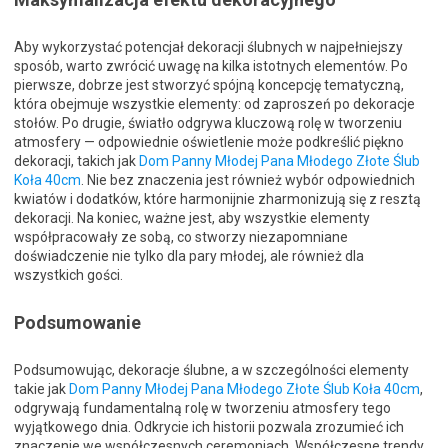
Aby wykorzystać potencjał dekoracji ślubnych w najpełniejszy
sposób, warto zwrócić uwagę na kilka istotnych elementów. Po
pierwsze, dobrze jest stworzyć spójną koncepcję tematyczną,
która obejmuje wszystkie elementy: od zaproszeń po dekoracje
stołów. Po drugie, światło odgrywa kluczową rolę w tworzeniu
atmosfery — odpowiednie oświetlenie może podkreślić piękno
dekoracji, takich jak
Dom Panny Młodej Pana Młodego Złote Ślub
Koła 40cm
. Nie bez znaczenia jest również wybór odpowiednich
kwiatów i dodatków, które harmonijnie zharmonizują się z resztą
dekoracji. Na koniec, ważne jest, aby wszystkie elementy
współpracowały ze sobą, co stworzy niezapomniane
doświadczenie nie tylko dla pary młodej, ale również dla
wszystkich gości.
Podsumowanie
Podsumowując, dekoracje ślubne, a w szczególności elementy
takie jak
Dom Panny Młodej Pana Młodego Złote Ślub Koła 40cm
,
odgrywają fundamentalną rolę w tworzeniu atmosfery tego
wyjątkowego dnia. Odkrycie ich historii pozwala zrozumieć ich
znaczenie we współczesnych ceremoniach. Współczesne trendy