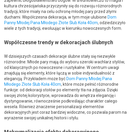
zapewnić błogosławieństwo bogów. W średniowieczu to magia i
kultura chrześcijańska przyczyniły się do rozwoju różnorodnych
tradycji, które miały na celu ochronę młodej pary przed złymi
duchami. Współczesna dekoracja, w tym moje ulubione
Dom
Panny Młodej Pana Młodego Złote Ślub Koła 40cm
, odziedziczyło
wiele z tych tradycji, ewoluując w kierunku nowoczesnych form.
Współczesne trendy w dekoracjach ślubnych
W dzisiejszych czasach dekoracje ślubne stały się niezwykle
różnorodne. Młode pary mają do wyboru szeroki wachlarz stylów,
od klasycznych po nowoczesne i rustykalne. W centrum uwagi
znajdują się elementy, które łączą w sobie indywidualność z
elegancją. Przykładem może być
Dom Panny Młodej Pana
Młodego Złote Ślub Koła 40cm
, które może pełnić różnorodne
funkcje: od dekoracji stołów po elementy tła na zdjęcia. Dzięki
swojej złotej kolorystyce, wprowadza do wnętrza elegancję i
dystyngowanie, równocześnie podkreślając charakter całego
wesela. Również znaczenie personalizacji elementów
dekoracyjnych jest coraz bardziej widoczne, co pozwala parom na
wyrażenie swojej unikalnej historii i stylu.
Maksymalizacja efektu dekoracyjnego