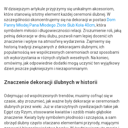
W dzisiejszym artykule przyjrzymy się unikalnym akcesoriom,
które stanowią istotny element każdej ceremonii ślubnej. W
szczególności skoncentrujemy się na dekoracji w postaci
Dom
Panny Młodej Pana Młodego Złote Ślub Koła 40cm
, która
symbolem miłości i długowieczności relacji. Zrozumienie roli, jaką
pełnią dekoracje w dniu ślubu, pozwoli nam lepiej docenić ich
znaczenie i wpływ na atmosferę wydarzenia. Zajmiemy się
historią tradycji związanych z dekoracjami ślubnymi, ich
popularnością we współczesnych ceremoniach oraz sposobami
ich wykorzystania w różnych stylach weselnych. Na koniec,
omówimy, jak odpowiednie dodatki mogą uczynić ten wyjątkowy
dzień jeszcze piękniejszym i niezapomnianym.
Znaczenie dekoracji ślubnych w historii
Odejmując od współczesnych trendów, musimy cofnąć się w
czasie, aby zrozumieć, jak ważne były dekoracje w ceremoniach
ślubnych przez wieki. Już w starożytnych cywilizacjach takie jak
Egipt czy Rzym, stosowanie kwiatów i ozdób miało głębokie
znaczenie. Kwiaty były symbolem płodności i szczęścia, a sam
obrzęd ślubny często otaczano elementami przyrody, mającymi