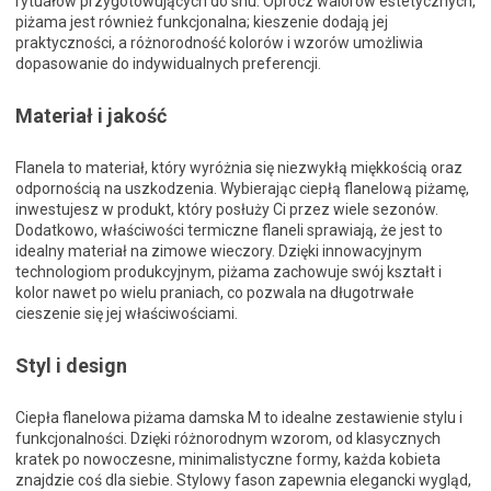
rytuałów przygotowujących do snu. Oprócz walorów estetycznych,
piżama jest również funkcjonalna; kieszenie dodają jej
praktyczności, a różnorodność kolorów i wzorów umożliwia
dopasowanie do indywidualnych preferencji.
Materiał i jakość
Flanela to materiał, który wyróżnia się niezwykłą miękkością oraz
odpornością na uszkodzenia. Wybierając ciepłą flanelową piżamę,
inwestujesz w produkt, który posłuży Ci przez wiele sezonów.
Dodatkowo, właściwości termiczne flaneli sprawiają, że jest to
idealny materiał na zimowe wieczory. Dzięki innowacyjnym
technologiom produkcyjnym, piżama zachowuje swój kształt i
kolor nawet po wielu praniach, co pozwala na długotrwałe
cieszenie się jej właściwościami.
Styl i design
Ciepła flanelowa piżama damska M to idealne zestawienie stylu i
funkcjonalności. Dzięki różnorodnym wzorom, od klasycznych
kratek po nowoczesne, minimalistyczne formy, każda kobieta
znajdzie coś dla siebie. Stylowy fason zapewnia elegancki wygląd,