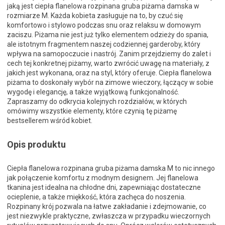
jaką jest ciepła flanelowa rozpinana gruba piżama damska w
rozmiarze M. Każda kobieta zasługuje na to, by czuć się
komfortowo i stylowo podczas snu oraz relaksu w domowym
zaciszu. Piżama nie jest już tylko elementem odzieży do spania,
ale istotnym fragmentem naszej codziennej garderoby, który
wpływa na samopoczucie i nastrój. Zanim przejdziemy do zalet i
cech tej konkretnej piżamy, warto zwrócić uwagę na materiały, z
jakich jest wykonana, oraz na styl, który oferuje. Ciepła flanelowa
piżama to doskonały wybór na zimowe wieczory, łączący w sobie
wygodę i elegancję, a także wyjątkową funkcjonalność.
Zapraszamy do odkrycia kolejnych rozdziałów, w których
omówimy wszystkie elementy, które czynią tę piżamę
bestsellerem wśród kobiet.
Opis produktu
Ciepła flanelowa rozpinana gruba piżama damska M to nic innego
jak połączenie komfortu z modnym designem. Jej flanelowa
tkanina jest idealna na chłodne dni, zapewniając dostateczne
ocieplenie, a także miękkość, która zachęca do noszenia.
Rozpinany krój pozwala na łatwe zakładanie i zdejmowanie, co
jest niezwykle praktyczne, zwłaszcza w przypadku wieczornych