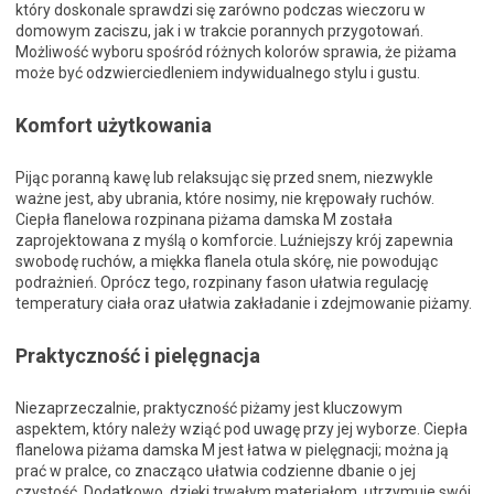
który doskonale sprawdzi się zarówno podczas wieczoru w
domowym zaciszu, jak i w trakcie porannych przygotowań.
Możliwość wyboru spośród różnych kolorów sprawia, że piżama
może być odzwierciedleniem indywidualnego stylu i gustu.
Komfort użytkowania
Pijąc poranną kawę lub relaksując się przed snem, niezwykle
ważne jest, aby ubrania, które nosimy, nie krępowały ruchów.
Ciepła flanelowa rozpinana piżama damska M została
zaprojektowana z myślą o komforcie. Luźniejszy krój zapewnia
swobodę ruchów, a miękka flanela otula skórę, nie powodując
podrażnień. Oprócz tego, rozpinany fason ułatwia regulację
temperatury ciała oraz ułatwia zakładanie i zdejmowanie piżamy.
Praktyczność i pielęgnacja
Niezaprzeczalnie, praktyczność piżamy jest kluczowym
aspektem, który należy wziąć pod uwagę przy jej wyborze. Ciepła
flanelowa piżama damska M jest łatwa w pielęgnacji; można ją
prać w pralce, co znacząco ułatwia codzienne dbanie o jej
czystość. Dodatkowo, dzięki trwałym materiałom, utrzymuje swój