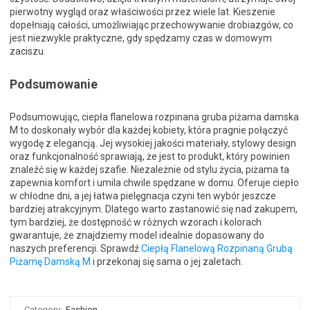
pierwotny wygląd oraz właściwości przez wiele lat. Kieszenie
dopełniają całości, umożliwiając przechowywanie drobiazgów, co
jest niezwykle praktyczne, gdy spędzamy czas w domowym
zaciszu.
Podsumowanie
Podsumowując, ciepła flanelowa rozpinana gruba piżama damska
M to doskonały wybór dla każdej kobiety, która pragnie połączyć
wygodę z elegancją. Jej wysokiej jakości materiały, stylowy design
oraz funkcjonalność sprawiają, że jest to produkt, który powinien
znaleźć się w każdej szafie. Niezależnie od stylu życia, piżama ta
zapewnia komfort i umila chwile spędzane w domu. Oferuje ciepło
w chłodne dni, a jej łatwa pielęgnacja czyni ten wybór jeszcze
bardziej atrakcyjnym. Dlatego warto zastanowić się nad zakupem,
tym bardziej, że dostępność w różnych wzorach i kolorach
gwarantuje, że znajdziemy model idealnie dopasowany do
naszych preferencji. Sprawdź
Ciepłą Flanelową Rozpinaną Grubą
Piżamę Damską M
i przekonaj się sama o jej zaletach.
Category:
Fashion