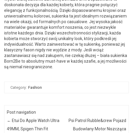
doskonała decyzja dla każdej kobiety, która pragnie połączyć
elegancję z funkcjonalnością. Dzięki dopasowanemu krojowi oraz
uniwersalnemu kolorowi, sukienka ta jest idealnym rozwiązaniem
na wiele okazji, od formalnych po casualowe. Jej wysoka jakość
materiałów gwarantuje komfort noszenia, co jest niezwykle
istotne każdego dnia. Dzięki wszechstronności stylizacji, każda
kobieta może stworzyć swój unikalny look, który podkreśli jej
indywidualność. Warto zainwestować w tę sukienkę, ponieważ jej
klasyczny fason nigdy nie wyjdzie z mody. Jeśli wciąż
zastanawiasz się nad zakupem, nie czekaj dłużej – biała sukienka
Born2Be to absolutny must-have w każdej szafie, a jej możliwości
są niemal nieograniczone.
Category:
Fashion
Post navigation
←
Etui Do Apple Watch Ultra
Psi Patrol Rubble&crew Pojazd
49MM, Spigen Thin Fit
Budowlany Motor Niszcząca