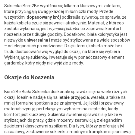
Sukienka Born2Be wyróżnia się kilkoma kluczowymi zaletami,
które przyciągają uwagę każdej miłośniczki mody. Przede
wszystkim,
dopasowany krój
podkreśla sylwetkę, co sprawia, że
każda kobieta czuje się pewnie i atrakcyjnie. Materiał, z którego
została wykonana, jest
wysokiej jakości
, co zapewnia komfort
noszenia przez długie godziny. Dodatkowo, biała kolorystyka jest
niezwykle
uniwersalna
i może być stylizowana na wiele sposobów
– od eleganckich po codzienne. Dzięki temu, kobieta może bez
trudu dostosować swój wygląd do okazji, na które się wybiera.
Wybierając tę sukienkę, inwestuje się w ponadczasowy element
garderoby, który nigdy nie wyjdzie z mody.
Okazje do Noszenia
Born2Be Biała Sukienka doskonale sprawdzi się na wiele różnych
okazji. Idealnie nadaje się na
letnie przyjęcia
, wesela, a także na
mniej formalne spotkania ze znajomymi. Jej lekki i przewiewny
materiał czyni ją perfekcyjnym wyborem na ciepłe dni, kiedy
komfort jest kluczowy. Sukienka świetnie sprawdzi się także w
stylizacjach do pracy, gdzie możemy zestawić ją z eleganckim
żakietem i klasycznymi szpilkami. Dla tych, którzy preferują styl
casualowy, zestawienie sukienki z modnymi trampkami i jeansową