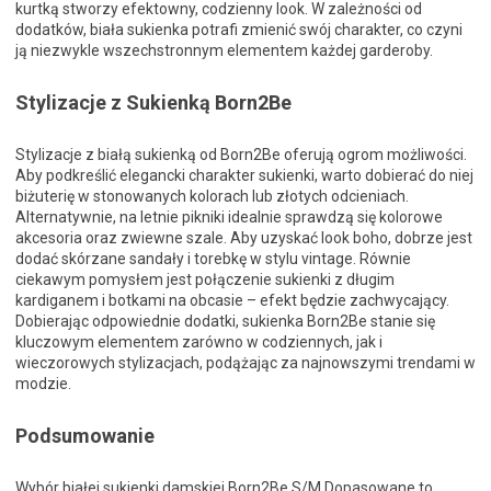
kurtką stworzy efektowny, codzienny look. W zależności od
dodatków, biała sukienka potrafi zmienić swój charakter, co czyni
ją niezwykle wszechstronnym elementem każdej garderoby.
Stylizacje z Sukienką Born2Be
Stylizacje z białą sukienką od Born2Be oferują ogrom możliwości.
Aby podkreślić elegancki charakter sukienki, warto dobierać do niej
biżuterię w stonowanych kolorach lub złotych odcieniach.
Alternatywnie, na letnie pikniki idealnie sprawdzą się kolorowe
akcesoria oraz zwiewne szale. Aby uzyskać look boho, dobrze jest
dodać skórzane sandały i torebkę w stylu vintage. Równie
ciekawym pomysłem jest połączenie sukienki z długim
kardiganem i botkami na obcasie – efekt będzie zachwycający.
Dobierając odpowiednie dodatki, sukienka Born2Be stanie się
kluczowym elementem zarówno w codziennych, jak i
wieczorowych stylizacjach, podążając za najnowszymi trendami w
modzie.
Podsumowanie
Wybór białej sukienki damskiej Born2Be S/M Dopasowane to