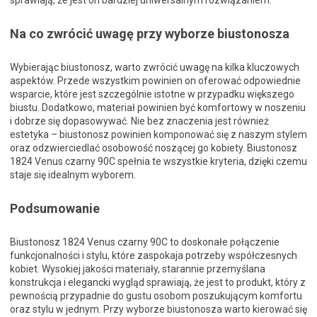
sprawiają, że jest on bardziej uniwersalnym rozwiązaniem.
Na co zwrócić uwagę przy wyborze biustonosza
Wybierając biustonosz, warto zwrócić uwagę na kilka kluczowych
aspektów. Przede wszystkim powinien on oferować odpowiednie
wsparcie, które jest szczególnie istotne w przypadku większego
biustu. Dodatkowo, materiał powinien być komfortowy w noszeniu
i dobrze się dopasowywać. Nie bez znaczenia jest również
estetyka – biustonosz powinien komponować się z naszym stylem
oraz odzwierciedlać osobowość noszącej go kobiety. Biustonosz
1824 Venus czarny 90C spełnia te wszystkie kryteria, dzięki czemu
staje się idealnym wyborem.
Podsumowanie
Biustonosz 1824 Venus czarny 90C to doskonałe połączenie
funkcjonalności i stylu, które zaspokaja potrzeby współczesnych
kobiet. Wysokiej jakości materiały, starannie przemyślana
konstrukcja i elegancki wygląd sprawiają, że jest to produkt, który z
pewnością przypadnie do gustu osobom poszukującym komfortu
oraz stylu w jednym. Przy wyborze biustonosza warto kierować się