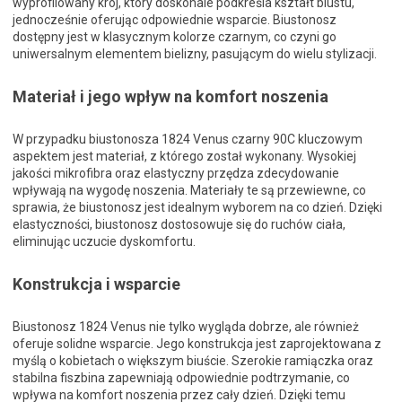
wyprofilowany krój, który doskonale podkreśla kształt biustu,
jednocześnie oferując odpowiednie wsparcie. Biustonosz
dostępny jest w klasycznym kolorze czarnym, co czyni go
uniwersalnym elementem bielizny, pasującym do wielu stylizacji.
Materiał i jego wpływ na komfort noszenia
W przypadku biustonosza 1824 Venus czarny 90C kluczowym
aspektem jest materiał, z którego został wykonany. Wysokiej
jakości mikrofibra oraz elastyczny przędza zdecydowanie
wpływają na wygodę noszenia. Materiały te są przewiewne, co
sprawia, że biustonosz jest idealnym wyborem na co dzień. Dzięki
elastyczności, biustonosz dostosowuje się do ruchów ciała,
eliminując uczucie dyskomfortu.
Konstrukcja i wsparcie
Biustonosz 1824 Venus nie tylko wygląda dobrze, ale również
oferuje solidne wsparcie. Jego konstrukcja jest zaprojektowana z
myślą o kobietach o większym biuście. Szerokie ramiączka oraz
stabilna fiszbina zapewniają odpowiednie podtrzymanie, co
wpływa na komfort noszenia przez cały dzień. Dzięki temu