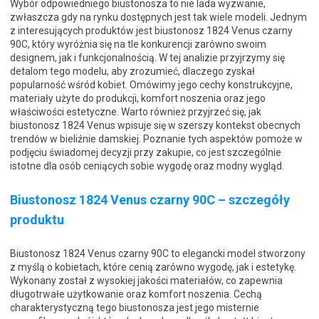
Wybór odpowiedniego biustonosza to nie lada wyzwanie,
zwłaszcza gdy na rynku dostępnych jest tak wiele modeli. Jednym
z interesujących produktów jest biustonosz 1824 Venus czarny
90C, który wyróżnia się na tle konkurencji zarówno swoim
designem, jak i funkcjonalnością. W tej analizie przyjrzymy się
detalom tego modelu, aby zrozumieć, dlaczego zyskał
popularność wśród kobiet. Omówimy jego cechy konstrukcyjne,
materiały użyte do produkcji, komfort noszenia oraz jego
właściwości estetyczne. Warto również przyjrzeć się, jak
biustonosz 1824 Venus wpisuje się w szerszy kontekst obecnych
trendów w bieliźnie damskiej. Poznanie tych aspektów pomoże w
podjęciu świadomej decyzji przy zakupie, co jest szczególnie
istotne dla osób ceniących sobie wygodę oraz modny wygląd.
Biustonosz 1824 Venus czarny 90C – szczegóły
produktu
Biustonosz 1824 Venus czarny 90C to elegancki model stworzony
z myślą o kobietach, które cenią zarówno wygodę, jak i estetykę.
Wykonany został z wysokiej jakości materiałów, co zapewnia
długotrwałe użytkowanie oraz komfort noszenia. Cechą
charakterystyczną tego biustonosza jest jego misternie