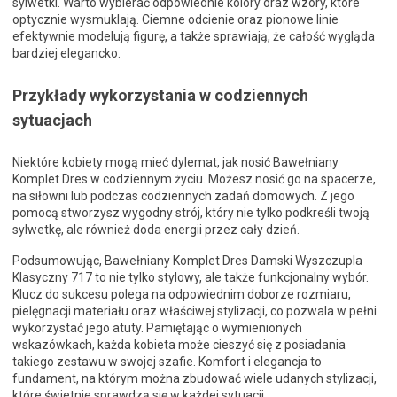
sylwetki. Warto wybierać odpowiednie kolory oraz wzory, które
optycznie wysmuklają. Ciemne odcienie oraz pionowe linie
efektywnie modelują figurę, a także sprawiają, że całość wygląda
bardziej elegancko.
Przykłady wykorzystania w codziennych
sytuacjach
Niektóre kobiety mogą mieć dylemat, jak nosić Bawełniany
Komplet Dres w codziennym życiu. Możesz nosić go na spacerze,
na siłowni lub podczas codziennych zadań domowych. Z jego
pomocą stworzysz wygodny strój, który nie tylko podkreśli twoją
sylwetkę, ale również doda energii przez cały dzień.
Podsumowując, Bawełniany Komplet Dres Damski Wyszczupla
Klasyczny 717 to nie tylko stylowy, ale także funkcjonalny wybór.
Klucz do sukcesu polega na odpowiednim doborze rozmiaru,
pielęgnacji materiału oraz właściwej stylizacji, co pozwala w pełni
wykorzystać jego atuty. Pamiętając o wymienionych
wskazówkach, każda kobieta może cieszyć się z posiadania
takiego zestawu w swojej szafie. Komfort i elegancja to
fundament, na którym można zbudować wiele udanych stylizacji,
które świetnie sprawdzą się w każdej sytuacji.