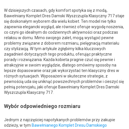
W dzisiejszych czasach, gdy komfort spotyka się z modą,
Bawełniany Komplet Dres Damski Wyszczupla Klasyczny 717 staje
się doskonałym wyborem dla wielu kobiet. Ten model nie tylko
zapewnia elegancki wygląd, ale również oferuje wygodę noszenia,
co czyni go idealnym do codziennych aktywności oraz podczas
relaksu w domu. Mimo swojego zalet, mogą wystąpić pewne
problemy związane z doborem rozmiaru, pielęgnacją materiału
czy stylizacją. W tym artykule zgłębimy kilka kluczowych
zagadnień dotyczących tego produktu, oferując praktyczne
porady i rozwiązania. Każda kobieta pragnie czuć się pewnie i
atrakcyjnie w swoim wyglądzie, dlatego omówimy sposoby na
lepsze dopasowanie oraz jak wykorzystać ten klasyczny dres w
różnych sytuacjach. Wyposażeni w skuteczne strategie, z
pewnością uda się uniknąć powszechnych problemów i cieszyć się
pełnią potencjału, jaki oferuje Bawełniany Komplet Dres Damski
Wyszczupla Klasyczny 717.
Wybór odpowiedniego rozmiaru
Jednym z najczęściej napotykanych problemów przy zakupie
odzieży, w tym
Bawełnianego Komplet Dresu Damskiego