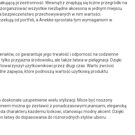
akującą przestronność. Wewnątrz znajdują się liczne przegródki na
ią zorganizować wszystkie niezbędne akcesoria w jednym miejscu.
nia bezpieczeństwo przechowywanych w nim wartości.
 oczekują od portfeli, a Anekke sprostała tym wymaganiom w
eriałów, co gwarantuje jego trwałość i odporność na codzienne
tylko przyjazna środowisku, ale także łatwa w pielęgnacji. Dzięki
towarzyszył użytkownikowi przez długi czas. Warto zwrócić
idne zapięcia, które podnoszą wartość użytkową produktu.
doskonałe uzupełnienie wielu stylizacji. Może być noszony
odzeniem można go zestawić z ponadczasowymi jeansami, elegancką
oda charakteru każdemu lookowi, stanowiąc modny akcent. Dzięki
on łatwy do dopasowania do różnorodnych stylów ubioru.