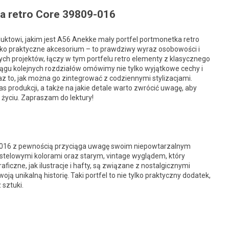
a retro Core 39809-016
uktowi, jakim jest A56 Anekke mały portfel portmonetka retro
ylko praktyczne akcesorium – to prawdziwy wyraz osobowości i
ch projektów, łączy w tym portfelu retro elementy z klasycznego
gu kolejnych rozdziałów omówimy nie tylko wyjątkowe cechy i
oraz to, jak można go zintegrować z codziennymi stylizacjami.
s produkcji, a także na jakie detale warto zwrócić uwagę, aby
życiu. Zapraszam do lektury!
-016 z pewnością przyciąga uwagę swoim niepowtarzalnym
astelowymi kolorami oraz starym, vintage wyglądem, który
iczne, jak ilustracje i hafty, są związane z nostalgicznymi
 unikalną historię. Taki portfel to nie tylko praktyczny dodatek,
 sztuki.