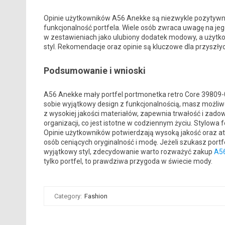
Opinie użytkowników A56 Anekke są niezwykle pozytywne. K
funkcjonalność portfela. Wiele osób zwraca uwagę na jeg
w zestawieniach jako ulubiony dodatek modowy, a użytko
styl. Rekomendacje oraz opinie są kluczowe dla przyszły
Podsumowanie i wnioski
A56 Anekke mały portfel portmonetka retro Core 39809
sobie wyjątkowy design z funkcjonalnością, masz możli
z wysokiej jakości materiałów, zapewnia trwałość i zadow
organizacji, co jest istotne w codziennym życiu. Stylowa 
Opinie użytkowników potwierdzają wysoką jakość oraz at
osób ceniących oryginalność i modę. Jeżeli szukasz portfel
wyjątkowy styl, zdecydowanie warto rozważyć zakup
A56
tylko portfel, to prawdziwa przygoda w świecie mody.
Category:
Fashion