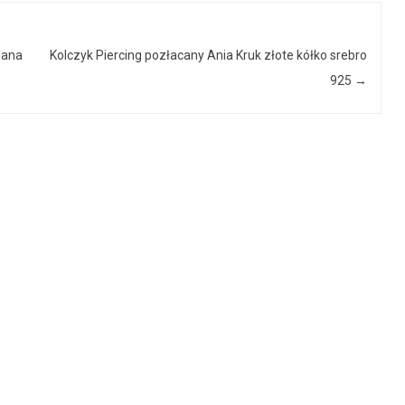
dana
Kolczyk Piercing pozłacany Ania Kruk złote kółko srebro
925
→