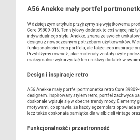
A56 Anekke mały portfel portmonetk
W dzisiejszym artykule przyjrzymy się wyjątkowemu prod
Core 39809-016. Ten stylowy dodatek to coś więcej niż t
indywidualnego stylu. Anekke, znana ze swoich unikatowy
designu z nowoczesnymi potrzebami użytkowników. W cią
funkcjonalności tego portfela, ale także jego inspiracje 
Przybliżymy również, jakie materiały zostały użyte podcza
maksymalnie wykorzystać ten urokliwy dodatek w swoim 
Design i inspiracje retro
A56 Anekke mały portfel portmonetka retro Core 39809
designem. Inspirowany stylem retro, portfel zachwyca p
doskonale wpisuje się w obecne trendy mody. Elementy graf
motywami, co sprawia, że każdy egzemplarz opowiada swoją
lecz także doskonała pamiątka dla wielbicieli vintage oraz
Funkcjonalność i przestronność