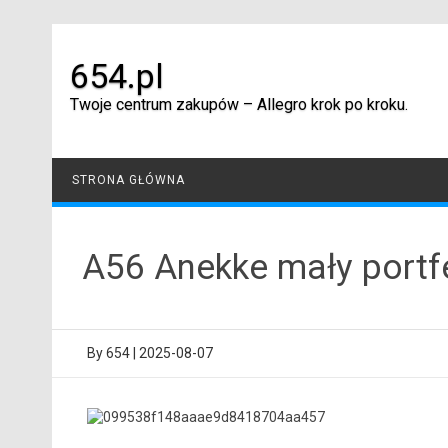
Skip
to
content
654.pl
Twoje centrum zakupów – Allegro krok po kroku.
STRONA GŁÓWNA
A56 Anekke mały portf
By
654
|
2025-08-07