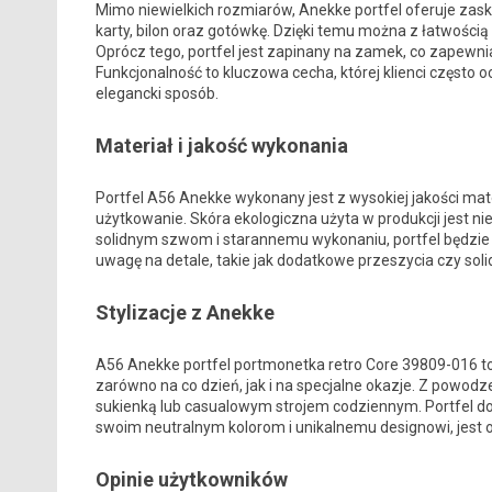
Mimo niewielkich rozmiarów, Anekke portfel oferuje zask
karty, bilon oraz gotówkę. Dzięki temu można z łatwośc
Oprócz tego, portfel jest zapinany na zamek, co zapew
Funkcjonalność to kluczowa cecha, której klienci często
elegancki sposób.
Materiał i jakość wykonania
Portfel A56 Anekke wykonany jest z wysokiej jakości mat
użytkowanie. Skóra ekologiczna użyta w produkcji jest nie 
solidnym szwom i starannemu wykonaniu, portfel będzie 
uwagę na detale, takie jak dodatkowe przeszycia czy sol
Stylizacje z Anekke
A56 Anekke portfel portmonetka retro Core 39809-016 to 
zarówno na co dzień, jak i na specjalne okazje. Z pow
sukienką lub casualowym strojem codziennym. Portfel d
swoim neutralnym kolorom i unikalnemu designowi, jest 
Opinie użytkowników