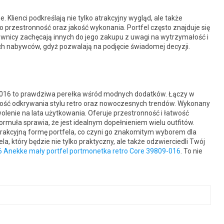
lienci podkreślają nie tylko atrakcyjny wygląd, ale także
o przestronność oraz jakość wykonania. Portfel często znajduje się
wnicy zachęcają innych do jego zakupu z uwagi na wytrzymałość i
ch nabywców, gdyż pozwalają na podjęcie świadomej decyzji.
-016 to prawdziwa perełka wśród modnych dodatków. Łączy w
wość odkrywania stylu retro oraz nowoczesnych trendów. Wykonany
olenie na lata użytkowania. Oferuje przestronność i łatwość
formuła sprawia, że jest idealnym dopełnieniem wielu outfitów.
rakcyjną formę portfela, co czyni go znakomitym wyborem dla
a, który będzie nie tylko praktyczny, ale także odzwierciedli Twój
 Anekke mały portfel portmonetka retro Core 39809-016
. To nie