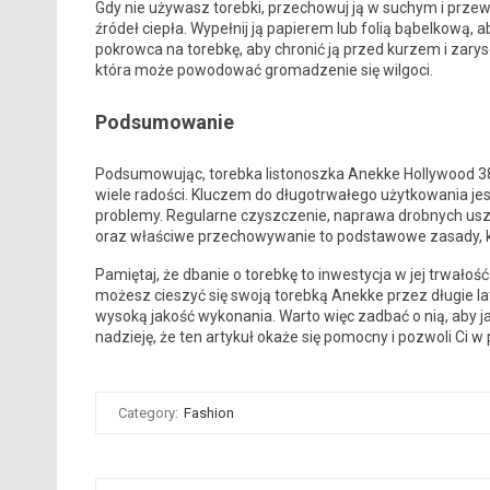
Gdy nie używasz torebki, przechowuj ją w suchym i prze
źródeł ciepła. Wypełnij ją papierem lub folią bąbelkową,
pokrowca na torebkę, aby chronić ją przed kurzem i zary
która może powodować gromadzenie się wilgoci.
Podsumowanie
Podsumowując, torebka listonoszka Anekke Hollywood 387
wiele radości. Kluczem do długotrwałego użytkowania jes
problemy. Regularne czyszczenie, naprawa drobnych usz
oraz właściwe przechowywanie to podstawowe zasady, k
Pamiętaj, że dbanie o torebkę to inwestycja w jej trwało
możesz cieszyć się swoją torebką Anekke przez długie lat
wysoką jakość wykonania. Warto więc zadbać o nią, aby 
nadzieję, że ten artykuł okaże się pomocny i pozwoli Ci 
Category:
Fashion