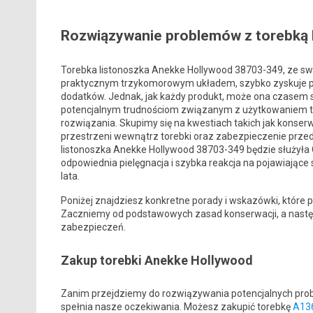
Rozwiązywanie problemów z torebką 
Torebka listonoszka Anekke Hollywood 38703-349, ze s
praktycznym trzykomorowym układem, szybko zyskuje po
dodatków. Jednak, jak każdy produkt, może ona czasem 
potencjalnym trudnościom związanym z użytkowaniem te
rozwiązania. Skupimy się na kwestiach takich jak konse
przestrzeni wewnątrz torebki oraz zabezpieczenie przed
listonoszka Anekke Hollywood 38703-349 będzie służyła C
odpowiednia pielęgnacja i szybka reakcja na pojawiające s
lata.
Poniżej znajdziesz konkretne porady i wskazówki, które 
Zaczniemy od podstawowych zasad konserwacji, a nastę
zabezpieczeń.
Zakup torebki Anekke Hollywood
Zanim przejdziemy do rozwiązywania potencjalnych proble
spełnia nasze oczekiwania. Możesz zakupić torebkę
A136