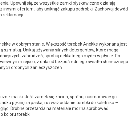
enia. Upewnij się, że wszystkie zamki błyskawiczne działają
 z innymi ofertami, aby uniknąć zakupu podróbki. Zachowaj dowód
 reklamacji.
Anekke w dobrym stanie. Większość torebek Anekke wykonana jest
ną szmatką. Unikaj używania silnych detergentów, które mogą
udniejszych zabrudzeń, spróbuj delikatnego mydła w płynie. Po
wiewnym miejscu, z dala od bezpośredniego światła słonecznego.
 innych drobnych zanieczyszczeń.
zne i paski. Jeśli zamek się zacina, spróbuj nasmarować go
dku pęknięcia paska, rozważ oddanie torebki do kaletnika –
ygląd. Drobne przetarcia na materiale można spróbować
 koloru torebki.