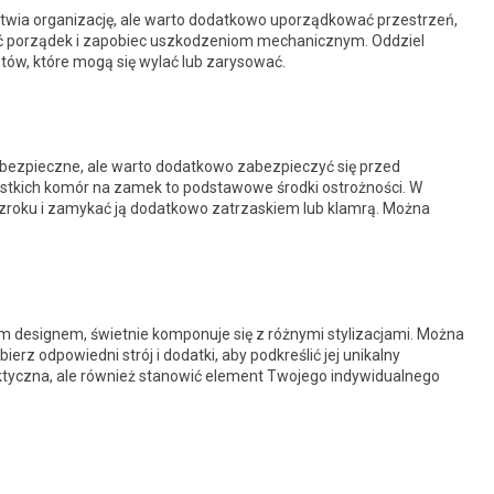
twia organizację, ale warto dodatkowo uporządkować przestrzeń,
ć porządek i zapobiec uszkodzeniom mechanicznym. Oddziel
otów, które mogą się wylać lub zarysować.
o bezpieczne, ale warto dodatkowo zabezpieczyć się przed
zystkich komór na zamek to podstawowe środki ostrożności. W
wzroku i zamykać ją dodatkowo zatrzaskiem lub klamrą. Można
 designem, świetnie komponuje się z różnymi stylizacjami. Można
bierz odpowiedni strój i dodatki, aby podkreślić jej unikalny
raktyczna, ale również stanowić element Twojego indywidualnego