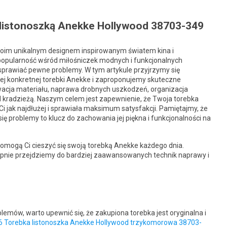
listonoszką Anekke Hollywood 38703-349
woim unikalnym designem inspirowanym światem kina i
pularność wśród miłośniczek modnych i funkcjonalnych
sprawiać pewne problemy. W tym artykule przyjrzymy się
j konkretnej torebki Anekke i zaproponujemy skuteczne
rwacja materiału, naprawa drobnych uszkodzeń, organizacja
 kradzieżą. Naszym celem jest zapewnienie, że Twoja torebka
i jak najdłużej i sprawiała maksimum satysfakcji. Pamiętajmy, że
ię problemy to klucz do zachowania jej piękna i funkcjonalności na
pomogą Ci cieszyć się swoją torebką Anekke każdego dnia.
pnie przejdziemy do bardziej zaawansowanych technik naprawy i
mów, warto upewnić się, że zakupiona torebka jest oryginalna i
 Torebka listonoszka Anekke Hollywood trzykomorowa 38703-