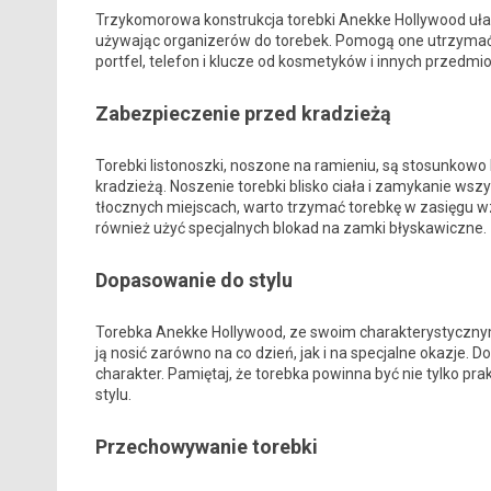
Trzykomorowa konstrukcja torebki Anekke Hollywood uła
używając organizerów do torebek. Pomogą one utrzyma
portfel, telefon i klucze od kosmetyków i innych przedmi
Zabezpieczenie przed kradzieżą
Torebki listonoszki, noszone na ramieniu, są stosunkow
kradzieżą. Noszenie torebki blisko ciała i zamykanie ws
tłocznych miejscach, warto trzymać torebkę w zasięgu 
również użyć specjalnych blokad na zamki błyskawiczne.
Dopasowanie do stylu
Torebka Anekke Hollywood, ze swoim charakterystycznym
ją nosić zarówno na co dzień, jak i na specjalne okazje. Do
charakter. Pamiętaj, że torebka powinna być nie tylko p
stylu.
Przechowywanie torebki