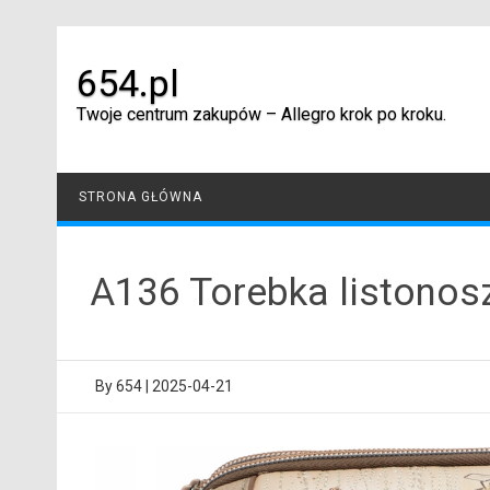
Skip
to
content
654.pl
Twoje centrum zakupów – Allegro krok po kroku.
STRONA GŁÓWNA
A136 Torebka listono
By
654
|
2025-04-21