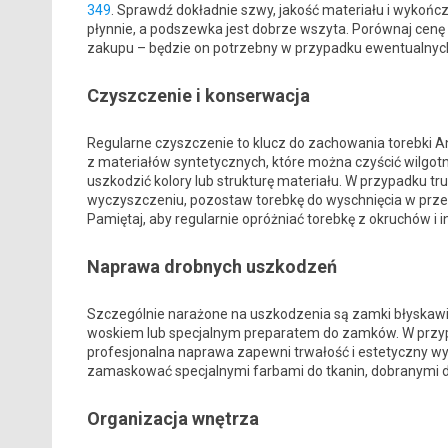
349
. Sprawdź dokładnie szwy, jakość materiału i wykończ
płynnie, a podszewka jest dobrze wszyta. Porównaj cenę
zakupu – będzie on potrzebny w przypadku ewentualnych
Czyszczenie i konserwacja
Regularne czyszczenie to klucz do zachowania torebki 
z materiałów syntetycznych, które można czyścić wilgot
uszkodzić kolory lub strukturę materiału. W przypadku tr
wyczyszczeniu, pozostaw torebkę do wyschnięcia w prze
Pamiętaj, aby regularnie opróżniać torebkę z okruchów i
Naprawa drobnych uszkodzeń
Szczególnie narażone na uszkodzenia są zamki błyskawic
woskiem lub specjalnym preparatem do zamków. W przypa
profesjonalna naprawa zapewni trwałość i estetyczny w
zamaskować specjalnymi farbami do tkanin, dobranymi do
Organizacja wnętrza