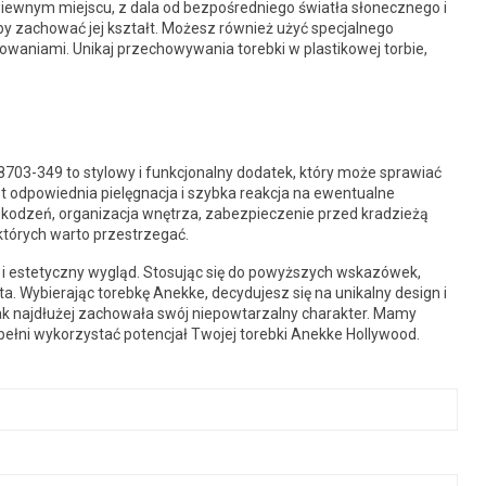
wiewnym miejscu, z dala od bezpośredniego światła słonecznego i
 aby zachować jej kształt. Możesz również użyć specjalnego
sowaniami. Unikaj przechowywania torebki w plastikowej torbie,
03-349 to stylowy i funkcjonalny dodatek, który może sprawiać
t odpowiednia pielęgnacja i szybka reakcja na ewentualne
kodzeń, organizacja wnętrza, zabezpieczenie przed kradzieżą
tórych warto przestrzegać.
ść i estetyczny wygląd. Stosując się do powyższych wskazówek,
a. Wybierając torebkę Anekke, decydujesz się na unikalny design i
jak najdłużej zachowała swój niepowtarzalny charakter. Mamy
w pełni wykorzystać potencjał Twojej torebki Anekke Hollywood.