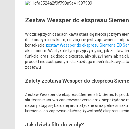
Zestaw Wessper do ekspresu Siemens E
W dzisiejszych czasach kawa stała się nieodłącznym elem
doskonałym smakiem, niezbędne jest zapewnienie odpowi
kontekście
zestaw Wessper do ekspresu Siemens EQ Series
akcesorium. W artykule tym przyjrzymy się, jak zestaw ten
funkcje, oraz jak dbać o ekspres, aby służył nam jak najd
produkt niezastąpionym dla każdego miłośnika kawy, a t
zestawu.
Zalety zestawu Wessper do ekspresu Sieme
Zestaw Wessper do ekspresu Siemens EQ Series to produkt,
skutecznie usuwa zanieczyszczenia oraz niepożądane m
napary stają się bardziej aromatyczne oraz pełne smak
kamienia, co zapewnia dłuższą żywotność ekspresu i mini
Jak działa filtr do wody?