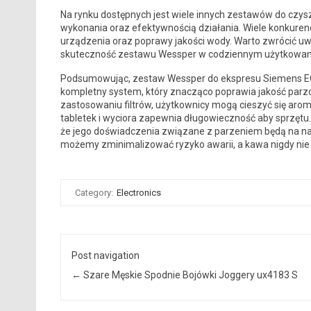
Na rynku dostępnych jest wiele innych zestawów do czys
wykonania oraz efektywnością działania. Wiele konkure
urządzenia oraz poprawy jakości wody. Warto zwrócić uw
skuteczność zestawu Wessper w codziennym użytkowan
Podsumowując, zestaw Wessper do ekspresu Siemens EQ Se
kompletny system, który znacząco poprawia jakość parzo
zastosowaniu filtrów, użytkownicy mogą cieszyć się ar
tabletek i wyciora zapewnia długowieczność aby sprzętu
że jego doświadczenia związane z parzeniem będą na naj
możemy zminimalizować ryzyko awarii, a kawa nigdy ni
Category:
Electronics
Post navigation
←
Szare Męskie Spodnie Bojówki Joggery ux4183 S