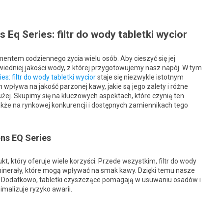
q Series: filtr do wody tabletki wycior
entem codziennego życia wielu osób. Aby cieszyć się jej
edniej jakości wody, z której przygotowujemy nasz napój. W tym
: filtr do wody tabletki wycior
staje się niezwykle istotnym
 wpływa na jakość parzonej kawy, jakie są jego zalety i różne
łużej. Skupimy się na kluczowych aspektach, które czynią ten
akże na rynkowej konkurencji i dostępnych zamiennikach tego
ns EQ Series
 który oferuje wiele korzyści. Przede wszystkim, filtr do wody
inerały, które mogą wpływać na smak kawy. Dzięki temu nasze
u. Dodatkowo, tabletki czyszczące pomagają w usuwaniu osadów i
malizuje ryzyko awarii.