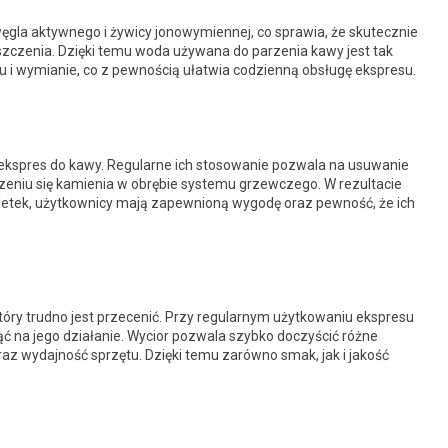
węgla aktywnego i żywicy jonowymiennej, co sprawia, że skutecznie
yszczenia. Dzięki temu woda używana do parzenia kawy jest tak
tażu i wymianie, co z pewnością ułatwia codzienną obsługę ekspresu.
kspres do kawy. Regularne ich stosowanie pozwala na usuwanie
iu się kamienia w obrębie systemu grzewczego. W rezultacie
letek, użytkownicy mają zapewnioną wygodę oraz pewność, że ich
óry trudno jest przecenić. Przy regularnym użytkowaniu ekspresu
ąć na jego działanie. Wycior pozwala szybko doczyścić różne
az wydajność sprzętu. Dzięki temu zarówno smak, jak i jakość