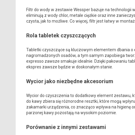
Filtr do wody w zestawie Wessper bazuje na technologii 
eliminują z wody chlor, metale ciężkie oraz inne zaniecz
czysta, jak to możliwe. Co więcej, filtr jest łatwy w mon
Rola tabletek czyszczących
Tabletki czyszczące są kluczowym elementem dbania o e
nagromadzonych osadów, a tym samym zapobiega tworzen
expresso zawsze smakuje idealnie. Dzięki pakowaniu tab
ekspres zawsze będzie w doskonałym stanie.
Wycior jako niezbędne akcesorium
Wycior do czyszczenia to dodatkowy element zestawu, kt
do kawy zbiera się różnorodne resztki, które mogą wpłyn
zakamarki urządzenia, co znacząco wpływa na higienę or
parzonej kawy pozostają na wysokim poziomie.
Porównanie z innymi zestawami