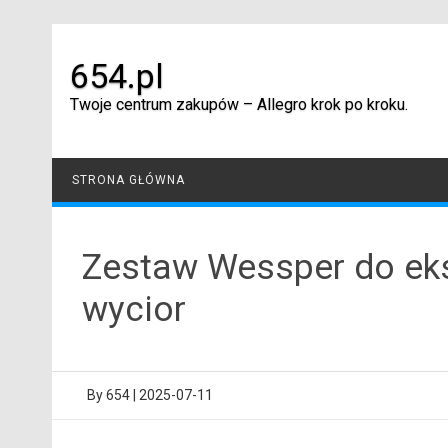
Skip
to
content
654.pl
Twoje centrum zakupów – Allegro krok po kroku.
STRONA GŁÓWNA
Zestaw Wessper do eksp
wycior
By
654
|
2025-07-11