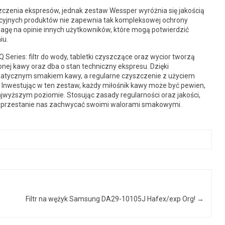
zczenia ekspresów, jednak zestaw Wessper wyróżnia się jakością
ncyjnych produktów nie zapewnia tak kompleksowej ochrony
agę na opinie innych użytkowników, które mogą potwierdzić
iu.
ries: filtr do wody, tabletki czyszczące oraz wycior tworzą
nej kawy oraz dba o stan techniczny ekspresu. Dzięki
omatycznym smakiem kawy, a regularne czyszczenie z użyciem
. Inwestując w ten zestaw, każdy miłośnik kawy może być pewien,
wyższym poziomie. Stosując zasady regularności oraz jakości,
e przestanie nas zachwycać swoimi walorami smakowymi.
Filtr na wężyk Samsung DA29-10105J Hafex/exp Org!
→