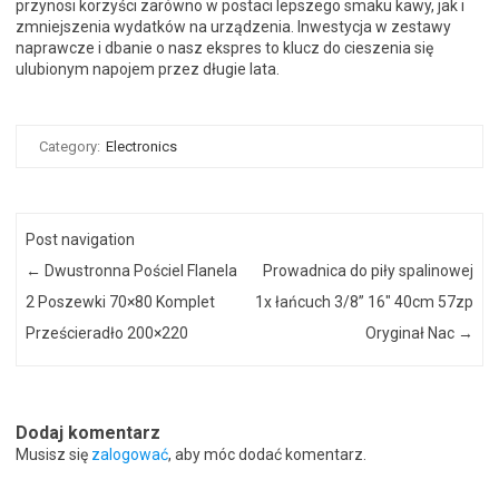
przynosi korzyści zarówno w postaci lepszego smaku kawy, jak i
zmniejszenia wydatków na urządzenia. Inwestycja w zestawy
naprawcze i dbanie o nasz ekspres to klucz do cieszenia się
ulubionym napojem przez długie lata.
Category:
Electronics
Post navigation
←
Dwustronna Pościel Flanela
Prowadnica do piły spalinowej
2 Poszewki 70×80 Komplet
1x łańcuch 3/8” 16″ 40cm 57zp
Prześcieradło 200×220
Oryginał Nac
→
Dodaj komentarz
Musisz się
zalogować
, aby móc dodać komentarz.