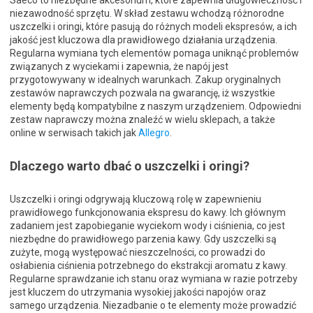
Saeco to niezbędne akcesorium, które zapewnia długowieczność i
niezawodność sprzętu. W skład zestawu wchodzą różnorodne
uszczelki i oringi, które pasują do różnych modeli ekspresów, a ich
jakość jest kluczowa dla prawidłowego działania urządzenia.
Regularna wymiana tych elementów pomaga uniknąć problemów
związanych z wyciekami i zapewnia, że napój jest
przygotowywany w idealnych warunkach. Zakup oryginalnych
zestawów naprawczych pozwala na gwarancję, iż wszystkie
elementy będą kompatybilne z naszym urządzeniem. Odpowiedni
zestaw naprawczy można znaleźć w wielu sklepach, a także
online w serwisach takich jak
Allegro
.
Dlaczego warto dbać o uszczelki i oringi?
Uszczelki i oringi odgrywają kluczową rolę w zapewnieniu
prawidłowego funkcjonowania ekspresu do kawy. Ich głównym
zadaniem jest zapobieganie wyciekom wody i ciśnienia, co jest
niezbędne do prawidłowego parzenia kawy. Gdy uszczelki są
zużyte, mogą występować nieszczelności, co prowadzi do
osłabienia ciśnienia potrzebnego do ekstrakcji aromatu z kawy.
Regularne sprawdzanie ich stanu oraz wymiana w razie potrzeby
jest kluczem do utrzymania wysokiej jakości napojów oraz
samego urządzenia. Niezadbanie o te elementy może prowadzić