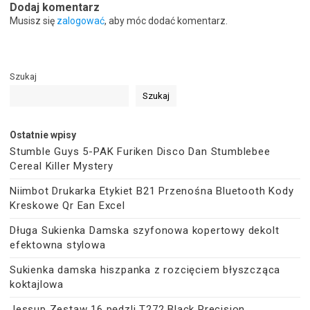
Dodaj komentarz
Musisz się
zalogować
, aby móc dodać komentarz.
Szukaj
Szukaj
Ostatnie wpisy
Stumble Guys 5-PAK Furiken Disco Dan Stumblebee
Cereal Killer Mystery
Niimbot Drukarka Etykiet B21 Przenośna Bluetooth Kody
Kreskowe Qr Ean Excel
Długa Sukienka Damska szyfonowa kopertowy dekolt
efektowna stylowa
Sukienka damska hiszpanka z rozcięciem błyszcząca
koktajlowa
Jessup Zestaw 16 pędzli T272 Black Precision