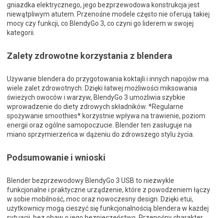
gniazdka elektrycznego, jego bezprzewodowa konstrukcja jest
niewątpliwym atutem. Przenośne modele często nie oferują takiej
mocy czy funkcji, co BlendyGo 3, co czyni go liderem w swojej
kategorii.
Zalety zdrowotne korzystania z blendera
Używanie blendera do przygotowania koktajli i innych napojów ma
wiele zalet zdrowotnych. Dzięki łatwej możliwości miksowania
świeżych owoców i warzyw, BlendyGo 3 umożliwia szybkie
wprowadzenie do diety zdrowych składników. *Regularne
spożywanie smoothies* korzystnie wpływa na trawienie, poziom
energii oraz ogólne samopoczucie. Blender ten zasługuje na
miano sprzymierzeńca w dążeniu do zdrowszego stylu życia.
Podsumowanie i wnioski
Blender bezprzewodowy BlendyGo 3 USB to niezwykle
funkcjonalne i praktyczne urządzenie, które z powodzeniem łączy
w sobie mobilność, moc oraz nowoczesny design. Dzięki etui,
użytkownicy mogą cieszyć się funkcjonalnością blendera w każdej
sytuacji, bez obaw o jego bezpieczeństwo. Przenośny charakter