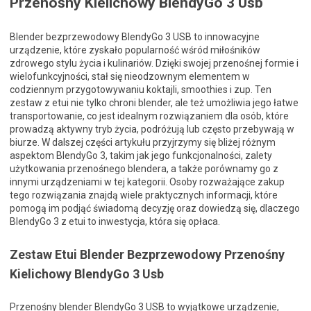
Przenośny Kielichowy BlendyGo 3 Usb
Blender bezprzewodowy BlendyGo 3 USB to innowacyjne
urządzenie, które zyskało popularność wśród miłośników
zdrowego stylu życia i kulinariów. Dzięki swojej przenośnej formie i
wielofunkcyjności, stał się nieodzownym elementem w
codziennym przygotowywaniu koktajli, smoothies i zup. Ten
zestaw z etui nie tylko chroni blender, ale też umożliwia jego łatwe
transportowanie, co jest idealnym rozwiązaniem dla osób, które
prowadzą aktywny tryb życia, podróżują lub często przebywają w
biurze. W dalszej części artykułu przyjrzymy się bliżej różnym
aspektom BlendyGo 3, takim jak jego funkcjonalności, zalety
użytkowania przenośnego blendera, a także porównamy go z
innymi urządzeniami w tej kategorii. Osoby rozważające zakup
tego rozwiązania znajdą wiele praktycznych informacji, które
pomogą im podjąć świadomą decyzję oraz dowiedzą się, dlaczego
BlendyGo 3 z etui to inwestycja, która się opłaca.
Zestaw Etui Blender Bezprzewodowy Przenośny
Kielichowy BlendyGo 3 Usb
Przenośny blender BlendyGo 3 USB to wyjątkowe urządzenie,