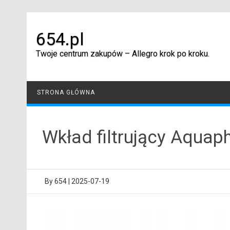
Skip
to
content
654.pl
Twoje centrum zakupów – Allegro krok po kroku.
STRONA GŁÓWNA
Wkład filtrujący Aquap
By
654
|
2025-07-19