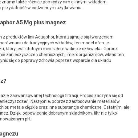
. Poznamy także różnice pomiędzy nim a innymi wkładami
ć i przydatność w codziennym użytkowaniu.
uaphor A5 Mg plus magnez
 z produktów linii Aquaphor, która zajmuje się tworzeniem
 porównaniu do tradycyjnych wkładów, ten model oferuje
, który jest istotnym minerałem w diecie człowieka. Oprócz
wanie zanieczyszczeń chemicznych i mikroorganizmów, wkład ten
ić się do poprawy zdrowia poprzez wsparcie dla układu
ez?
zie zaawansowanej technologii filtracji. Proces zaczyna się od
nieczyszczeń. Następnie, poprzez zastosowanie materiałów
hlor, metale ciężkie oraz inne substancje chemiczne. Ostatnim, ale
. Dzięki odpowiednio dobranym składnikom, filtr nie tylko
ównoważonym pH.
magnezu