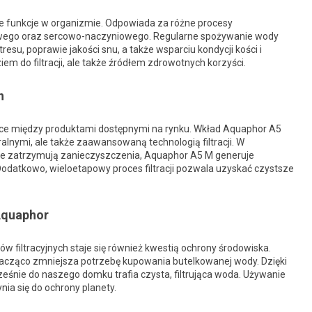
 funkcje w organizmie. Odpowiada za różne procesy
wego oraz sercowo-naczyniowego. Regularne spożywanie wody
, poprawie jakości snu, a także wsparciu kondycji kości i
em do filtracji, ale także źródłem zdrowotnych korzyści.
h
żnice między produktami dostępnymi na rynku. Wkład Aquaphor A5
alnymi, ale także zaawansowaną technologią filtracji. W
ie zatrzymują zanieczyszczenia, Aquaphor A5 M generuje
odatkowo, wieloetapowy proces filtracji pozwala uzyskać czystsze
 Aquaphor
w filtracyjnych staje się również kwestią ochrony środowiska.
acząco zmniejsza potrzebę kupowania butelkowanej wody. Dzięki
eśnie do naszego domku trafia czysta, filtrująca woda. Używanie
ia się do ochrony planety.