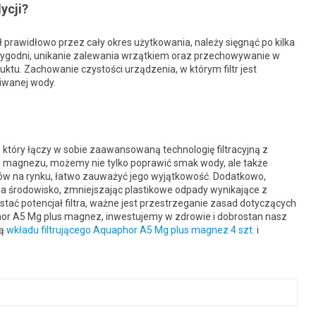
ycji?
 prawidłowo przez cały okres użytkowania, należy sięgnąć po kilka
tygodni, unikanie zalewania wrzątkiem oraz przechowywanie w
tu. Zachowanie czystości urządzenia, w którym filtr jest
iwanej wody.
 który łączy w sobie zaawansowaną technologię filtracyjną z
 magnezu, możemy nie tylko poprawić smak wody, ale także
ów na rynku, łatwo zauważyć jego wyjątkowość. Dodatkowo,
 środowisko, zmniejszając plastikowe odpady wynikające z
ać potencjał filtra, ważne jest przestrzeganie zasad dotyczących
hor A5 Mg plus magnez, inwestujemy w zdrowie i dobrostan nasz
tą
wkładu filtrującego Aquaphor A5 Mg plus magnez 4 szt.
i