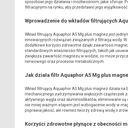
sposobowi jego działania i możliwościom, jakie oferuje
filtracyjnymi na rynku, aby przedstawić jego wyjątkowoś
Wprowadzenie do wkładów filtrujących Aq
Wkład filtrujący Aquaphor A5 Mg plus magnez jest jednym
innowacyjnych rozwiązań związanych z filtracją wody. W
dodatkowe korzyści zdrowotne dzięki zawartości magnezu
standardowych właściwości filtrujących, takich jak usu
zwiększa zawartość magnezu w wodzie, co może przyczyn
nerwowego oraz procesów metabolicznych.
Jak działa filtr Aquaphor A5 Mg plus magn
Wkład filtrujący Aquaphor A5 Mg plus magnez działa na ba
mechanicznego zatrzymywania większych cząsteczek za
aktywnego węgla oraz aluminosilikatów, eliminowane są c
nie mniej ważnym etapem jest wzbogacenie wody w magnez
poprawia jakość, ale również tworzy zdrową wodę o zr
Korzyści zdrowotne płynące z obecności 