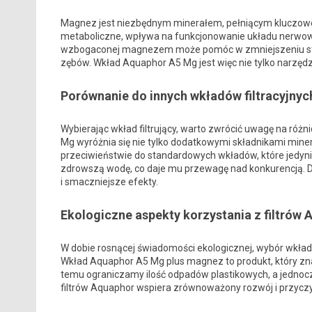
Magnez jest niezbędnym minerałem, pełniącym kluczowe
metaboliczne, wpływa na funkcjonowanie układu nerwo
wzbogaconej magnezem może pomóc w zmniejszeniu stresu
zębów. Wkład Aquaphor A5 Mg jest więc nie tylko narzędzi
Porównanie do innych wkładów filtracyjnyc
Wybierając wkład filtrujący, warto zwrócić uwagę na ró
Mg wyróżnia się nie tylko dodatkowymi składnikami miner
przeciwieństwie do standardowych wkładów, które jedyn
zdrowszą wodę, co daje mu przewagę nad konkurencją. D
i smaczniejsze efekty.
Ekologiczne aspekty korzystania z filtrów
W dobie rosnącej świadomości ekologicznej, wybór wkładó
Wkład Aquaphor A5 Mg plus magnez to produkt, który zn
temu ograniczamy ilość odpadów plastikowych, a jednocz
filtrów Aquaphor wspiera zrównoważony rozwój i przyczyn