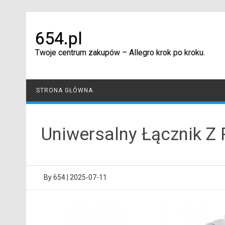
Skip
to
content
654.pl
Twoje centrum zakupów – Allegro krok po kroku.
STRONA GŁÓWNA
Uniwersalny Łącznik Z 
By
654
|
2025-07-11