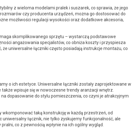
tybilny z wieloma modelami pralek i suszarek, co sprawia, że jego
 od rozmiarów czy producenta urządzeń, można go dostosować do
óżne możliwości regulacji wysokości oraz dodatkowe akcesoria,
ie wymaga skomplikowanego sprzętu – wystarczą podstawowe
ności angażowania specjalistów, co obniża koszty i przyspiesza
 że uniwersalne łączniki często posiadają instrukcje montażu, co
my o ich estetyce. Uniwersalne łączniki zostały zaprojektowane w
e także wpisuje się w nowoczesne trendy aranżacji wnętrz.
 na dopasowanie do stylu pomieszczenia, co czyni je atrakcyjnym
y wkomponować taką konstrukcję w każdą przestrzeń, od
uniwersalny łącznik, nie tylko zyskujemy funkcjonalność, ale
 pralni, co z pewnością wpłynie na ich ogólny wygląd.