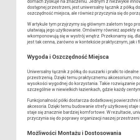
domach zyskuje na znaczeniu. Jednym z niezwykle innowa
dostępnej przestrzeni, jest uniwersalny łącznik z półką do
oszczędność miejsca, ale również przyczynia się do porząd
W artykule tym przyjrzymy się głównym zaletom tego pr
ułatwiają jego użytkowanie. Omówimy również aspekty e
wkomponowują się w wystrój wnętrz. Przekonamy się, dlac
jest tak cenna, zarówno w kontekście praktycznym, jak i
Wygoda i Oszczędność Miejsca
Uniwersalny łącznik z półką do suszarki i pralki to idealn
przestrzenią. Dzięki temu praktycznemu akcesorium, mo
wysokości wygodnej do korzystania. Takie rozwiązanie 
szczególnie w niewielkich łazienkach, gdzie każdy cent
Funkcjonalność półki dostarcza dodatkowej powierzchni r
akcesoria. Dzięki temu budowanie strefy użytkowej staje s
staje się znacznie bardziej komfortowe. W rezultacie, uni
przyczynia się do poprawy organizacji naszej przestrzen
Możliwości Montażu i Dostosowania