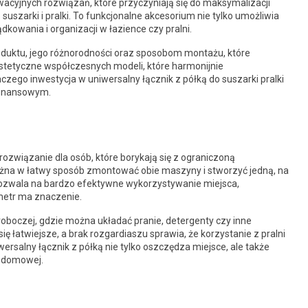
cyjnych rozwiązań, które przyczyniają się do maksymalizacji
 suszarki i pralki. To funkcjonalne akcesorium nie tylko umożliwia
kowania i organizacji w łazience czy pralni.
oduktu, jego różnorodności oraz sposobom montażu, które
stetyczne współczesnych modeli, które harmonijnie
zego inwestycja w uniwersalny łącznik z półką do suszarki pralki
 finansowym.
e rozwiązanie dla osób, które borykają się z ograniczoną
żna w łatwy sposób zmontować obie maszyny i stworzyć jedną, na
pozwala na bardzo efektywne wykorzystywanie miejsca,
ymetr ma znaczenie.
oboczej, gdzie można układać pranie, detergenty czy inne
ię łatwiejsze, a brak rozgardiaszu sprawia, że korzystanie z pralni
wersalny łącznik z półką nie tylko oszczędza miejsce, ale także
i domowej.