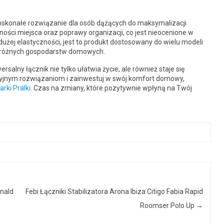
 doskonałe rozwiązanie dla osób dążących do maksymalizacji
ości miejsca oraz poprawy organizacji, co jest nieocenione w
dużej elastyczności, jest to produkt dostosowany do wielu modeli
do różnych gospodarstw domowych.
rsalny łącznik nie tylko ułatwia życie, ale również staje się
cyjnym rozwiązaniom i zainwestuj w swój komfort domowy,
rki Pralki
. Czas na zmiany, które pozytywnie wpłyną na Twój
onald
Febi Łączniki Stabilizatora Arona Ibiza Citigo Fabia Rapid
Roomser Polo Up
→