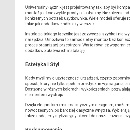
Uniwersalny łącznik jest projektowany tak, aby był kompa
montaż jest niezwykle prosty i elastyczny. Niezależnie
konkretnych potrzeb użytkownika. Wiele modeli oferuje r
takie jak dodatkowe półki czy wieszaki.
Instalacja takiego łącznika jest zazwyczaj szybka i n
narzędzia. Umożliwia to samodzielny montaż bez koniecz
proces organizacji przestrzeni. Warto również wspomnieć,
dodatkowo ułatwia ich instalację.
Estetyka i Styl
Kiedy myślimy o użyteczności urządzeń, często zapomina
sposób, który nie tylko spełnia praktyczne wymagania, al
Dostępne w różnych kolorach i wykończeniach, pozwalają
elementem wystroju.
Dzięki eleganckim i minimalistycznym designom, możem
nowoczesnych, po bardziej klasyczne wnętrza. Wybierając 
także dodajemy stylizacyjny akcent do naszej łazienki czy
Podsumowanie