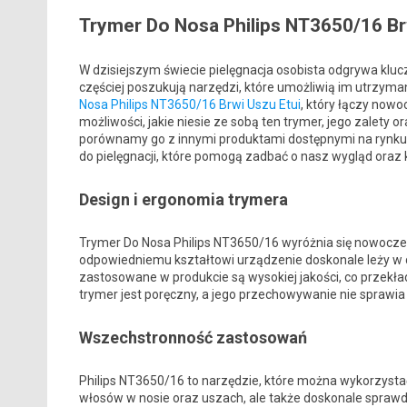
Trymer Do Nosa Philips NT3650/16 Br
W dzisiejszym świecie pielęgnacja osobista odgrywa klu
częściej poszukują narzędzi, które umożliwią im utrzyman
Nosa Philips NT3650/16 Brwi Uszu Etui
, który łączy nowo
możliwości, jakie niesie ze sobą ten trymer, jego zalety
porównamy go z innymi produktami dostępnymi na rynku. 
do pielęgnacji, które pomogą zadbać o nasz wygląd oraz 
Design i ergonomia trymera
Trymer Do Nosa Philips NT3650/16 wyróżnia się nowocz
odpowiedniemu kształtowi urządzenie doskonale leży w d
zastosowane w produkcie są wysokiej jakości, co przekł
trymer jest poręczny, a jego przechowywanie nie sprawi
Wszechstronność zastosowań
Philips NT3650/16 to narzędzie, które można wykorzysta
włosów w nosie oraz uszach, ale także doskonale sprawd