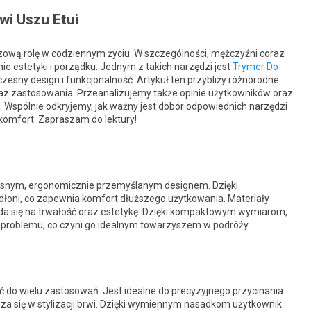
wi Uszu Etui
czową rolę w codziennym życiu. W szczególności, mężczyźni coraz
ie estetyki i porządku. Jednym z takich narzędzi jest
Trymer Do
czesny design i funkcjonalność. Artykuł ten przybliży różnorodne
 oraz zastosowania. Przeanalizujemy także opinie użytkowników oraz
Wspólnie odkryjemy, jak ważny jest dobór odpowiednich narzędzi
komfort. Zapraszam do lektury!
esnym, ergonomicznie przemyślanym designem. Dzięki
łoni, co zapewnia komfort dłuższego użytkowania. Materiały
ada się na trwałość oraz estetykę. Dzięki kompaktowym wymiarom,
a problemu, co czyni go idealnym towarzyszem w podróży.
ć do wielu zastosowań. Jest idealne do precyzyjnego przycinania
za się w stylizacji brwi. Dzięki wymiennym nasadkom użytkownik