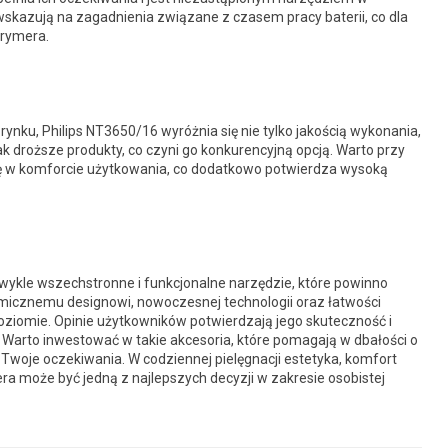
 wskazują na zagadnienia związane z czasem pracy baterii, co dla
trymera.
nku, Philips NT3650/16 wyróżnia się nie tylko jakością wykonania,
ak droższe produkty, co czyni go konkurencyjną opcją. Warto przy
ę w komforcie użytkowania, co dodatkowo potwierdza wysoką
zwykle wszechstronne i funkcjonalne narzędzie, które powinno
omicznemu designowi, nowoczesnej technologii oraz łatwości
ziomie. Opinie użytkowników potwierdzają jego skuteczność i
 Warto inwestować w takie akcesoria, które pomagają w dbałości o
Twoje oczekiwania. W codziennej pielęgnacji estetyka, komfort
a może być jedną z najlepszych decyzji w zakresie osobistej