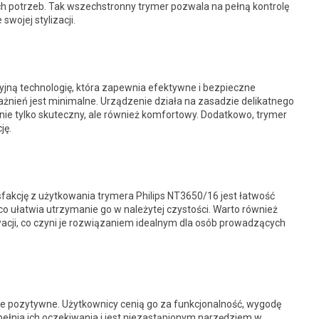
ch potrzeb. Tak wszechstronny trymer pozwala na pełną kontrolę
swojej stylizacji.
jną technologię, która zapewnia efektywne i bezpieczne
ażnień jest minimalne. Urządzenie działa na zasadzie delikatnego
 nie tylko skuteczny, ale również komfortowy. Dodatkowo, trymer
ję.
kcję z użytkowania trymera Philips NT3650/16 jest łatwość
 ułatwia utrzymanie go w należytej czystości. Warto również
ji, co czyni je rozwiązaniem idealnym dla osób prowadzących
e pozytywne. Użytkownicy cenią go za funkcjonalność, wygodę
pełnia ich oczekiwania i jest niezastąpionym narzędziem w