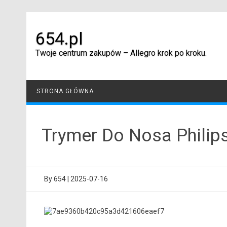
Skip
to
content
654.pl
Twoje centrum zakupów – Allegro krok po kroku.
STRONA GŁÓWNA
Trymer Do Nosa Philip
By
654
|
2025-07-16