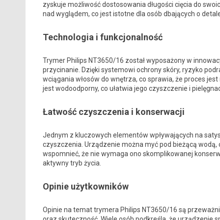
zyskuje możliwość dostosowania długości cięcia do swoi
nad wyglądem, co jest istotne dla osób dbających o detale 
Technologia i funkcjonalność
Trymer Philips NT3650/16 został wyposażony w innowacy
przycinanie. Dzięki systemowi ochrony skóry, ryzyko podr
wciągania włosów do wnętrza, co sprawia, że proces jest
jest wodoodporny, co ułatwia jego czyszczenie i pielęgnac
Łatwość czyszczenia i konserwacji
Jednym z kluczowych elementów wpływających na satysfa
czyszczenia. Urządzenie można myć pod bieżącą wodą, co
wspomnieć, że nie wymaga ono skomplikowanej konserwac
aktywny tryb życia.
Opinie użytkowników
Opinie na temat trymera Philips NT3650/16 są przeważni
oraz skuteczność. Wiele osób podkreśla, że urządzenie s