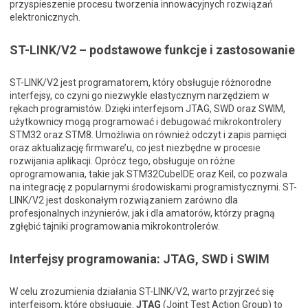
przyspieszenie procesu tworzenia innowacyjnych rozwiązań
elektronicznych.
ST-LINK/V2 – podstawowe funkcje i zastosowanie
ST-LINK/V2 jest programatorem, który obsługuje różnorodne
interfejsy, co czyni go niezwykle elastycznym narzędziem w
rękach programistów. Dzięki interfejsom JTAG, SWD oraz SWIM,
użytkownicy mogą programować i debugować mikrokontrolery
STM32 oraz STM8. Umożliwia on również odczyt i zapis pamięci
oraz aktualizację firmware’u, co jest niezbędne w procesie
rozwijania aplikacji. Oprócz tego, obsługuje on różne
oprogramowania, takie jak STM32CubeIDE oraz Keil, co pozwala
na integrację z popularnymi środowiskami programistycznymi. ST-
LINK/V2 jest doskonałym rozwiązaniem zarówno dla
profesjonalnych inżynierów, jak i dla amatorów, którzy pragną
zgłębić tajniki programowania mikrokontrolerów.
Interfejsy programowania: JTAG, SWD i SWIM
W celu zrozumienia działania ST-LINK/V2, warto przyjrzeć się
interfejsom, które obsługuje.
JTAG
(Joint Test Action Group) to