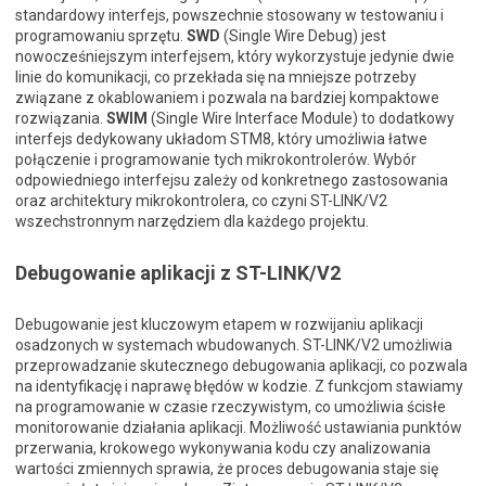
standardowy interfejs, powszechnie stosowany w testowaniu i
programowaniu sprzętu.
SWD
(Single Wire Debug) jest
nowocześniejszym interfejsem, który wykorzystuje jedynie dwie
linie do komunikacji, co przekłada się na mniejsze potrzeby
związane z okablowaniem i pozwala na bardziej kompaktowe
rozwiązania.
SWIM
(Single Wire Interface Module) to dodatkowy
interfejs dedykowany układom STM8, który umożliwia łatwe
połączenie i programowanie tych mikrokontrolerów. Wybór
odpowiedniego interfejsu zależy od konkretnego zastosowania
oraz architektury mikrokontrolera, co czyni ST-LINK/V2
wszechstronnym narzędziem dla każdego projektu.
Debugowanie aplikacji z ST-LINK/V2
Debugowanie jest kluczowym etapem w rozwijaniu aplikacji
osadzonych w systemach wbudowanych. ST-LINK/V2 umożliwia
przeprowadzanie skutecznego debugowania aplikacji, co pozwala
na identyfikację i naprawę błędów w kodzie. Z funkcjom stawiamy
na programowanie w czasie rzeczywistym, co umożliwia ścisłe
monitorowanie działania aplikacji. Możliwość ustawiania punktów
przerwania, krokowego wykonywania kodu czy analizowania
wartości zmiennych sprawia, że proces debugowania staje się