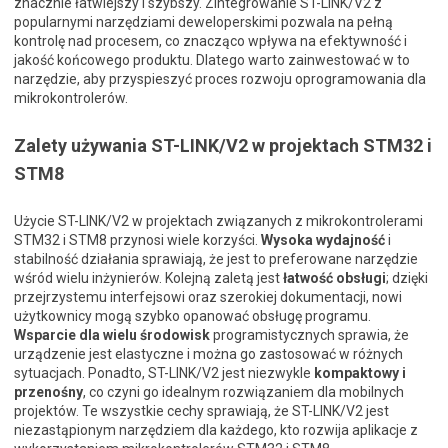
znacznie łatwiejszy i szybszy. Zintegrowanie ST-LINK/V2 z
popularnymi narzędziami deweloperskimi pozwala na pełną
kontrolę nad procesem, co znacząco wpływa na efektywność i
jakość końcowego produktu. Dlatego warto zainwestować w to
narzędzie, aby przyspieszyć proces rozwoju oprogramowania dla
mikrokontrolerów.
Zalety używania ST-LINK/V2 w projektach STM32 i
STM8
Użycie ST-LINK/V2 w projektach związanych z mikrokontrolerami
STM32 i STM8 przynosi wiele korzyści.
Wysoka wydajność
i
stabilność działania sprawiają, że jest to preferowane narzędzie
wśród wielu inżynierów. Kolejną zaletą jest
łatwość obsługi
; dzięki
przejrzystemu interfejsowi oraz szerokiej dokumentacji, nowi
użytkownicy mogą szybko opanować obsługę programu.
Wsparcie dla wielu środowisk
programistycznych sprawia, że
urządzenie jest elastyczne i można go zastosować w różnych
sytuacjach. Ponadto, ST-LINK/V2 jest niezwykle
kompaktowy i
przenośny
, co czyni go idealnym rozwiązaniem dla mobilnych
projektów. Te wszystkie cechy sprawiają, że ST-LINK/V2 jest
niezastąpionym narzędziem dla każdego, kto rozwija aplikacje z