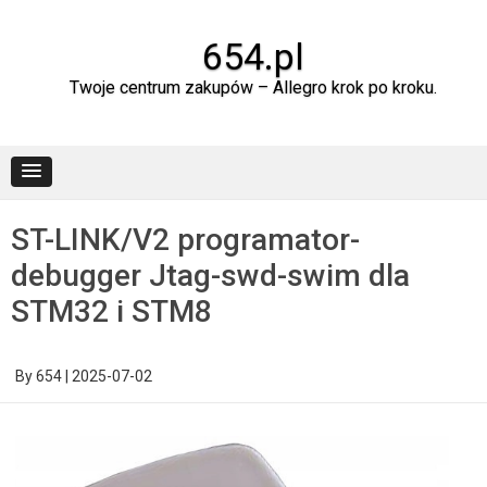
Skip
to
content
654.pl
Twoje centrum zakupów – Allegro krok po kroku.
ST-LINK/V2 programator-
debugger Jtag-swd-swim dla
STM32 i STM8
By
654
|
2025-07-02