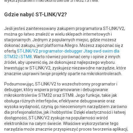
wykorzystaniem mikrokontrolerów STM32 i STM8.
Gdzie nabyć ST-LINK/V2?
Jeśli jesteś zainteresowany zakupem programatora ST-LINK/V2,
można go łatwo znaleźć w wielu sklepach internetowych i
stacjonarnych. Jednym z popularnych miejsc, gdzie możesz
dokonać zakupu, jest platforma Allegro. Możesz zapoznać się z
ofertą
ST-LINK/V2 programator-debugger Jtag-swd-swim dla
STM32 i STM8
. Warto również porównać ceny i opinie z innych
źródeł, aby upewnić się, że dokonujesz najlepszego wyboru.
Inwestując w ST-LINK/V2, zyskujesz niezawodne narzędzie, które
znacznie usprawni twoje projekty oparte na mikrokontrolerach.
Podsumowując, ST-LINK/V2 to wszechstronny programator i
debugger, który wspiera programowanie i debugowanie
mikrokontrolerów STM32 oraz STM8. Jego funkcje, takie jak
obsługa różnych interfejsów, efektywne debugowanie oraz
wysoka wydajność, czynią go nieocenionym narzędziem zarówno
dla profesjonalistów, jak i hobbystów. Dzięki elastyczności i łatwej
dostępności, ST-LINK/V2 zyskuje na popularności wśród
elektroników na całym świecie. Właściwe wykorzystanie tego
narzędzia może znacznie przyspieszyć proces tworzenia aplikacji,