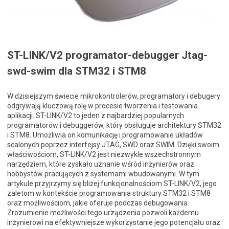
ST-LINK/V2 programator-debugger Jtag-
swd-swim dla STM32 i STM8
W dzisiejszym świecie mikrokontrolerów, programatory i debugery
odgrywają kluczową rolę w procesie tworzenia i testowania
aplikacji. ST-LINK/V2 to jeden z najbardziej popularnych
programatorów i debuggerów, który obsługuje architektury STM32
i STM8. Umożliwia on komunikację i programowanie układów
scalonych poprzez interfejsy JTAG, SWD oraz SWIM. Dzięki swoim
właściwościom, ST-LINK/V2 jest niezwykle wszechstronnym
narzędziem, które zyskało uznanie wśród inżynierów oraz
hobbystów pracujących z systemami wbudowanymi. W tym
artykule przyjrzymy się bliżej funkcjonalnościom ST-LINK/V2, jego
zaletom w kontekście programowania struktury STM32 i STM8
oraz możliwościom, jakie oferuje podczas debugowania.
Zrozumienie możliwości tego urządzenia pozwoli każdemu
inżynierowi na efektywniejsze wykorzystanie jego potencjału oraz