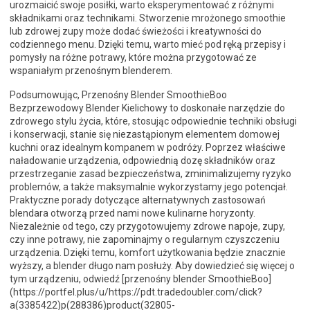
urozmaicić swoje posiłki, warto eksperymentować z różnymi
składnikami oraz technikami. Stworzenie mrożonego smoothie
lub zdrowej zupy może dodać świeżości i kreatywności do
codziennego menu. Dzięki temu, warto mieć pod ręką przepisy i
pomysły na różne potrawy, które można przygotować ze
wspaniałym przenośnym blenderem.
Podsumowując, Przenośny Blender SmoothieBoo
Bezprzewodowy Blender Kielichowy to doskonałe narzędzie do
zdrowego stylu życia, które, stosując odpowiednie techniki obsługi
i konserwacji, stanie się niezastąpionym elementem domowej
kuchni oraz idealnym kompanem w podróży. Poprzez właściwe
naładowanie urządzenia, odpowiednią dozę składników oraz
przestrzeganie zasad bezpieczeństwa, zminimalizujemy ryzyko
problemów, a także maksymalnie wykorzystamy jego potencjał.
Praktyczne porady dotyczące alternatywnych zastosowań
blendara otworzą przed nami nowe kulinarne horyzonty.
Niezależnie od tego, czy przygotowujemy zdrowe napoje, zupy,
czy inne potrawy, nie zapominajmy o regularnym czyszczeniu
urządzenia. Dzięki temu, komfort użytkowania będzie znacznie
wyższy, a blender długo nam posłuży. Aby dowiedzieć się więcej o
tym urządzeniu, odwiedź [przenośny blender SmoothieBoo]
(https://portfel.plus/u/https://pdt.tradedoubler.com/click?
a(3385422)p(288386)product(32805-