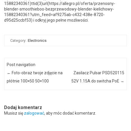
15882340361)ttid(3)url(https://allegro.pl/oferta/przenosny-
blender-smoothieboo-bezprzewodowy-blender-kielichowy-
15882340361?utm_feed=af9275ab-c432-438e-8720-
d95d25ccbf53) i odkryj jego pełne możliwości.
Category:
Electronics
Post navigation
←
Foto-obraz twoje zdjęcie na
Zasilacz Pulsar PSD520115
płótnie 100×50 50×100
52V 1.15A do switcha PoE
→
Dodaj komentarz
Musisz się
zalogować
, aby móc dodać komentarz.