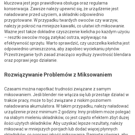
kluczowa jest jego prawidłowa obsługa oraz regularna
konserwacja. Zawsze należy upewnić się, że urządzenie jest
naładowane przed użyciem, a składniki odpowiednio
przygotowane. W przypadku twardych owoców czy warzyw,
należy je pokroić na mniejsze kawałki, co ułatwi ich miksowanie.
Ważne jest także dokładne czyszczenie kielicha po każdym użyciu
– resztki owoców mogą zatykać ostrza, wpływając na
efektywność sprzętu. Warto sprawdzić, czy uszczelka kielicha jest
odpowiednio umieszczona, aby zapobiec wyciekaniu płynów.
Przestrzeganie tych zasad znacząco wydłuży żywotność blendara
oraz poprawi jego działanie.
Rozwiązywanie Problemów z Miksowaniem
Czasami można napotkać trudności związane z samym
miksowaniem. Jeśli blender nie włącza się lub przestaje działać w
trakcie pracy, może to być związane z niskim poziomem
naładowania akumulatora. W takim przypadku, należy naładować
urządzenie przez minimum 2 godziny. Inny problem może polegać
na słabym mieleniu składników, co jest często efektem zbyt dużej
ilości użytych składników. Aby uzyskać lepsze rezultaty, należy
miksować w mniejszych porcjach lub dodać więcej płynnych
składników, co poprawi jakość miksowania. Pamiętaj również, aby