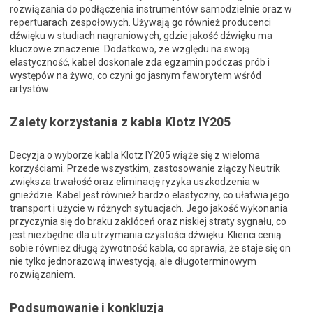
rozwiązania do podłączenia instrumentów samodzielnie oraz w
repertuarach zespołowych. Używają go również producenci
dźwięku w studiach nagraniowych, gdzie jakość dźwięku ma
kluczowe znaczenie. Dodatkowo, ze względu na swoją
elastyczność, kabel doskonale zda egzamin podczas prób i
występów na żywo, co czyni go jasnym faworytem wśród
artystów.
Zalety korzystania z kabla Klotz IY205
Decyzja o wyborze kabla Klotz IY205 wiąże się z wieloma
korzyściami. Przede wszystkim, zastosowanie złączy Neutrik
zwiększa trwałość oraz eliminację ryzyka uszkodzenia w
gnieździe. Kabel jest również bardzo elastyczny, co ułatwia jego
transport i użycie w różnych sytuacjach. Jego jakość wykonania
przyczynia się do braku zakłóceń oraz niskiej straty sygnału, co
jest niezbędne dla utrzymania czystości dźwięku. Klienci cenią
sobie również długą żywotność kabla, co sprawia, że staje się on
nie tylko jednorazową inwestycją, ale długoterminowym
rozwiązaniem.
Podsumowanie i konkluzja