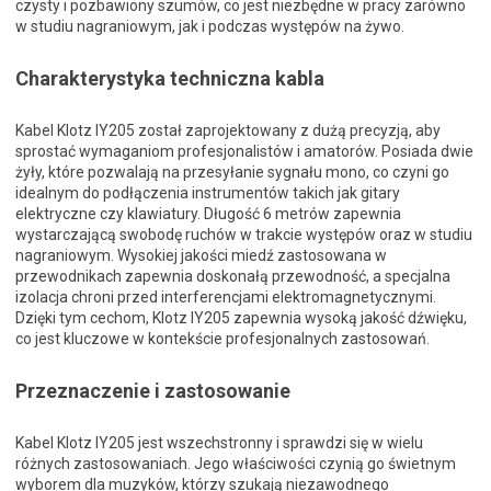
czysty i pozbawiony szumów, co jest niezbędne w pracy zarówno
w studiu nagraniowym, jak i podczas występów na żywo.
Charakterystyka techniczna kabla
Kabel Klotz IY205 został zaprojektowany z dużą precyzją, aby
sprostać wymaganiom profesjonalistów i amatorów. Posiada dwie
żyły, które pozwalają na przesyłanie sygnału mono, co czyni go
idealnym do podłączenia instrumentów takich jak gitary
elektryczne czy klawiatury. Długość 6 metrów zapewnia
wystarczającą swobodę ruchów w trakcie występów oraz w studiu
nagraniowym. Wysokiej jakości miedź zastosowana w
przewodnikach zapewnia doskonałą przewodność, a specjalna
izolacja chroni przed interferencjami elektromagnetycznymi.
Dzięki tym cechom, Klotz IY205 zapewnia wysoką jakość dźwięku,
co jest kluczowe w kontekście profesjonalnych zastosowań.
Przeznaczenie i zastosowanie
Kabel Klotz IY205 jest wszechstronny i sprawdzi się w wielu
różnych zastosowaniach. Jego właściwości czynią go świetnym
wyborem dla muzyków, którzy szukają niezawodnego