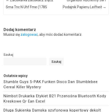
←
Zaciskarka zaciskacz złącz
Organizer Kuchenny 3w1
Sma Tnc N Uhf Fme (1785
Podajnik Papieru Leifheit
→
Dodaj komentarz
Musisz się
zalogować
, aby móc dodać komentarz.
Szukaj
Szukaj
Ostatnie wpisy
Stumble Guys 5-PAK Furiken Disco Dan Stumblebee
Cereal Killer Mystery
Niimbot Drukarka Etykiet B21 Przenośna Bluetooth Kody
Kreskowe Qr Ean Excel
Długa Sukienka Damska szyfonowa kopertowy dekolt