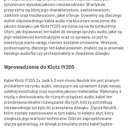
synonimem wysokiej jakości i niezawodności. W artykule
przyjrzymy się bliżej jego charakterystyce, zastosowaniom,
zaletom oraz możliwościom, jakie oferuje. Dowiemy się, dlaczego
wybór odpowiedniego kabla audio ma kluczowe znaczenie dla
jakości dźwięku i jak Klotz IY205 wyróżnia się na tle konkurencji.
Otym, jak dopasować ten kabel do swojego sprzętu audio, jakie są
jego właściwości konstrukcyjne oraz co sprawia, że jest to
inwestycja warta uwagi, również zostanie omówione. Wreszcie,
podsumujemy, dlaczego ten kabel powinien znaleźć się w arsenale
każdego audiofila czy profesjonalisty w dziedzinie dźwięku.
Wprowadzenie do Klotz IY205
Kabel Klotz IY205 2x Jack 6,3 mm mono Neutrik 6m jest znanym
produktem na rynku audio, cieszącym się uznaniem dzięki swojej
solidnej konstrukcji oraz wysokiej jakości materiałów. Wykonany z
myślą o dostosowaniu do różnych urządzeń audio, kabel ten
przedstawia idealne rozwiązanie dla tych, którzy potrzebują
niezawodnego sprzętu do przesyłania dźwięku. Złącza Neutrik,
które zostały zastosowane w tym kablu, to kolejny atut, który
zwiększa jego wartości techniczne. Dobrze zaprojektowane
złącza gwarantują, że dźwięk przesyłany przez kabel będzie