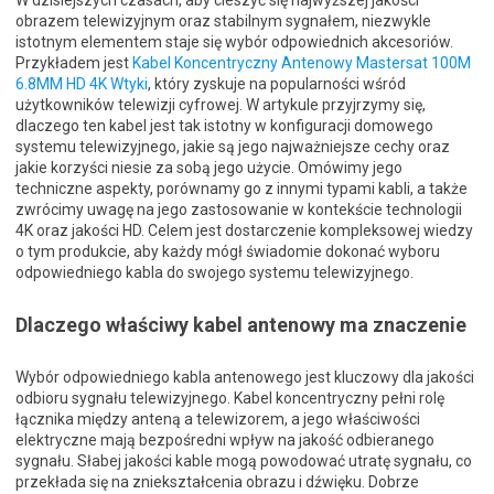
W dzisiejszych czasach, aby cieszyć się najwyższej jakości
obrazem telewizyjnym oraz stabilnym sygnałem, niezwykle
istotnym elementem staje się wybór odpowiednich akcesoriów.
Przykładem jest
Kabel Koncentryczny Antenowy Mastersat 100M
6.8MM HD 4K Wtyki
, który zyskuje na popularności wśród
użytkowników telewizji cyfrowej. W artykule przyjrzymy się,
dlaczego ten kabel jest tak istotny w konfiguracji domowego
systemu telewizyjnego, jakie są jego najważniejsze cechy oraz
jakie korzyści niesie za sobą jego użycie. Omówimy jego
techniczne aspekty, porównamy go z innymi typami kabli, a także
zwrócimy uwagę na jego zastosowanie w kontekście technologii
4K oraz jakości HD. Celem jest dostarczenie kompleksowej wiedzy
o tym produkcie, aby każdy mógł świadomie dokonać wyboru
odpowiedniego kabla do swojego systemu telewizyjnego.
Dlaczego właściwy kabel antenowy ma znaczenie
Wybór odpowiedniego kabla antenowego jest kluczowy dla jakości
odbioru sygnału telewizyjnego. Kabel koncentryczny pełni rolę
łącznika między anteną a telewizorem, a jego właściwości
elektryczne mają bezpośredni wpływ na jakość odbieranego
sygnału. Słabej jakości kable mogą powodować utratę sygnału, co
przekłada się na zniekształcenia obrazu i dźwięku. Dobrze