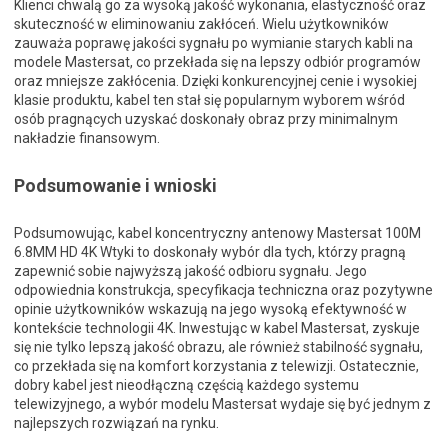
Klienci chwalą go za wysoką jakość wykonania, elastyczność oraz
skuteczność w eliminowaniu zakłóceń. Wielu użytkowników
zauważa poprawę jakości sygnału po wymianie starych kabli na
modele Mastersat, co przekłada się na lepszy odbiór programów
oraz mniejsze zakłócenia. Dzięki konkurencyjnej cenie i wysokiej
klasie produktu, kabel ten stał się popularnym wyborem wśród
osób pragnących uzyskać doskonały obraz przy minimalnym
nakładzie finansowym.
Podsumowanie i wnioski
Podsumowując, kabel koncentryczny antenowy Mastersat 100M
6.8MM HD 4K Wtyki to doskonały wybór dla tych, którzy pragną
zapewnić sobie najwyższą jakość odbioru sygnału. Jego
odpowiednia konstrukcja, specyfikacja techniczna oraz pozytywne
opinie użytkowników wskazują na jego wysoką efektywność w
kontekście technologii 4K. Inwestując w kabel Mastersat, zyskuje
się nie tylko lepszą jakość obrazu, ale również stabilność sygnału,
co przekłada się na komfort korzystania z telewizji. Ostatecznie,
dobry kabel jest nieodłączną częścią każdego systemu
telewizyjnego, a wybór modelu Mastersat wydaje się być jednym z
najlepszych rozwiązań na rynku.