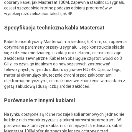
dobrany kabel, jak Mastersat 100M, zapewnia stabilność sygnału,
co jest szczególnie istotne podczas odbioru programów w
wysokiej rozdzielczości, takich jak 4K.
Specyfikacja techniczna kabla Mastersat
Kabel koncentryczny Mastersat ma średnicę 6,8 mm, co zapewnia
optymalne parametry przesyłu sygnału. Jego konstrukcja składa
się z rdzenia miedzianego, izolacji oraz ekranu, co minimalizuje
zakłócenia zewnętrzne. Kabel ten obsługuje częstotliwości do 3
GHz, co czyni go idealnym do nowoczesnych zastosowań
telewizyjnych, w tym do odbioru sygnałów HD i 4K. Oprócz tego,
materiał ekranujący skutecznie chroni przed zakłóceniami
elektromagnetycznymi, co ma kluczowe znaczenie w miastach z
gęstą zabudową i dużą liczbą źródeł zakłóceń.
Porównanie z innymi kablami
Na rynku dostępne są różne rodzaje kabli antenowych, jednak nie
każdy z nich charakteryzuje się takimi samymi parametrami. W
porównaniu z tańszymi kablami o mniejszych średnicach, kabel
Mastersat 100M oferuje znacznie lepszą ochronę przed