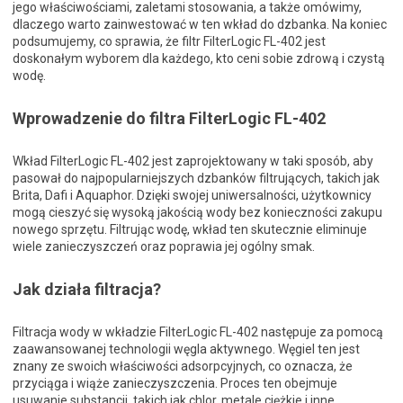
jego właściwościami, zaletami stosowania, a także omówimy,
dlaczego warto zainwestować w ten wkład do dzbanka. Na koniec
podsumujemy, co sprawia, że filtr FilterLogic FL-402 jest
doskonałym wyborem dla każdego, kto ceni sobie zdrową i czystą
wodę.
Wprowadzenie do filtra FilterLogic FL-402
Wkład FilterLogic FL-402 jest zaprojektowany w taki sposób, aby
pasował do najpopularniejszych dzbanków filtrujących, takich jak
Brita, Dafi i Aquaphor. Dzięki swojej uniwersalności, użytkownicy
mogą cieszyć się wysoką jakością wody bez konieczności zakupu
nowego sprzętu. Filtrując wodę, wkład ten skutecznie eliminuje
wiele zanieczyszczeń oraz poprawia jej ogólny smak.
Jak działa filtracja?
Filtracja wody w wkładzie FilterLogic FL-402 następuje za pomocą
zaawansowanej technologii węgla aktywnego. Węgiel ten jest
znany ze swoich właściwości adsorpcyjnych, co oznacza, że
przyciąga i wiąże zanieczyszczenia. Proces ten obejmuje
usuwanie substancji, takich jak chlor, metale ciężkie i inne