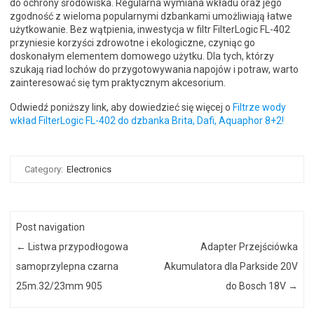
do ochrony środowiska. Regularna wymiana wkładu oraz jego
zgodność z wieloma popularnymi dzbankami umożliwiają łatwe
użytkowanie. Bez wątpienia, inwestycja w filtr FilterLogic FL-402
przyniesie korzyści zdrowotne i ekologiczne, czyniąc go
doskonałym elementem domowego użytku. Dla tych, którzy
szukają riad lochów do przygotowywania napojów i potraw, warto
zainteresować się tym praktycznym akcesorium.
Odwiedź poniższy link, aby dowiedzieć się więcej o
Filtrze wody
wkład FilterLogic FL-402 do dzbanka Brita, Dafi, Aquaphor 8+2!
Category:
Electronics
Post navigation
←
Listwa przypodłogowa
Adapter Przejściówka
samoprzylepna czarna
Akumulatora dla Parkside 20V
25m.32/23mm 905
do Bosch 18V
→