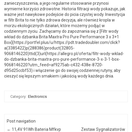
zanieczyszczenia, a jego regularne stosowanie przynosi
wymierne korzyści zdrowotne. Historia filtracji wody pokazuje, jak
ważne jest nawykowe podejście do picia czystej wody. Inwestycja
w filtr Brita to nie tylko zdrowa decyzja, ale również kropla w
morzu ekologicznych działań, które możemy podjąć w
codziennym życiu. Zachęcamy do zapoznania się z [Filtr wody
wkład do dzbanka Brita Maxtra Pro Pure Performance 3 x 3+1
Box](https://portfel.plus/u/https://pdt.tradedoubler.com/click?
a(3385422)p(288386)product(32805-
9068146220)ttid(3)url(https://allegro.pl/oferta/filtr-wody-wklad-
do-dzbanka-brita-maxtra-pro-pure-performance-3-x-3-1-box-
9068146220?utm_feed=af9275ab-c432-438e-8720-
d95d25ccbf53) i włączenie go do swojej codziennej rutyny, aby
cieszyć się lepszym smakiem i jakością wody każdego dnia.
Category:
Electronics
Post navigation
←
11,4V 91Wh Bateria Mfkvp
Zestaw Sygnalizatorów