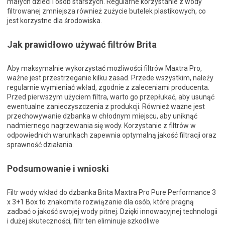
małych dzieci i osób starszych. Regularne korzystanie z wody
filtrowanej zmniejsza również zużycie butelek plastikowych, co
jest korzystne dla środowiska.
Jak prawidłowo używać filtrów Brita
Aby maksymalnie wykorzystać możliwości filtrów Maxtra Pro,
ważne jest przestrzeganie kilku zasad. Przede wszystkim, należy
regularnie wymieniać wkład, zgodnie z zaleceniami producenta.
Przed pierwszym użyciem filtra, warto go przepłukać, aby usunąć
ewentualne zanieczyszczenia z produkcji. Również ważne jest
przechowywanie dzbanka w chłodnym miejscu, aby uniknąć
nadmiernego nagrzewania się wody. Korzystanie z filtrów w
odpowiednich warunkach zapewnia optymalną jakość filtracji oraz
sprawność działania.
Podsumowanie i wnioski
Filtr wody wkład do dzbanka Brita Maxtra Pro Pure Performance 3
x 3+1 Box to znakomite rozwiązanie dla osób, które pragną
zadbać o jakość swojej wody pitnej. Dzięki innowacyjnej technologii
i dużej skuteczności, filtr ten eliminuje szkodliwe