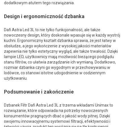
dodatkowym atutem tego rozwiązania.
Design i ergonomiczność dzbanka
Dafi Astra Led 3L to nie tylko funkcjonalność, ale także
nowoczesny design, który doskonale wpasuje się w każdy wystrój
kuchni. Ergonomiczny kształt dzbanka sprawia, że jest łatwy w
obsłudze, a jego wykończenie z wysokiej jakości materiałów
zapewnia nie tylko estetyczny wygląd, ale także trwałość. Dzięki
lampie LED, użytkownicy mają możliwość bieżącego podglądu
stanu filtrów, co ułatwia zarządzanie ich wymianą. Dodatkowo,
rozmiar dzbanka czyni go wygodnym w przechowywaniu w
lodówce, co stanowi istotne udogodnienie w codziennym
użytkowaniu.
Podsumowanie i zakończenie
Dzbanek Filtr Dafi Astra Led 3L z trzema wkładami Unimax to
rozwiązanie, które odpowiada na potrzeby nowoczesnych
konsumentów pragnących dbać o jakość wody pitnej. Dzięki
swojemu innowacyjnemu systemowi filtracji, efektywności i
łatwości użycia, produkt ten wyróżnia się na tle konkurencji.