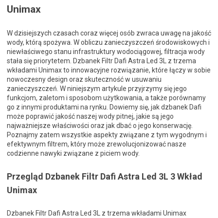
Unimax
W dzisiejszych czasach coraz więcej osób zwraca uwagę na jakość
wody, którą spożywa. W obliczu zanieczyszczeń środowiskowych i
niewłaściwego stanu infrastruktury wodociągowej, filtracja wody
stała się priorytetem. Dzbanek Filtr Dafi Astra Led 3L z trzema
wkładami Unimax to innowacyjne rozwiązanie, które łączy w sobie
nowoczesny design oraz skuteczność w usuwaniu
zanieczyszczeń. W niniejszym artykule przyjrzymy się jego
funkcjom, zaletom i sposobom użytkowania, a także porównamy
go z innymi produktami na rynku. Dowiemy się, jak dzbanek Dafi
może poprawić jakość naszej wody pitnej, jakie są jego
najważniejsze właściwości oraz jak dbać o jego konserwację.
Poznajmy zatem wszystkie aspekty związane z tym wygodnym i
efektywnym filtrem, który może zrewolucjonizować nasze
codzienne nawyki związane z piciem wody.
Przegląd Dzbanek Filtr Dafi Astra Led 3L 3 Wkład
Unimax
Dzbanek Filtr Dafi Astra Led 3L z trzema wkładami Unimax