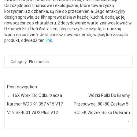
Oszczędności finansowe i ekologiczne, które towarzyszą
korzystaniu z dzbanka, są nie do przecenienia. Jego atrakcyjny
design sprawia, że filtr sprawdzi się w każdej kuchni, dodając jej
nowoczesnego charakteru. Zdecydowanie warto zainwestować w
Dzbanek Filtr Dafi Astra Led, aby cieszyć się czystą, smaczną
wodą na co dzień. Jeśli chcesz dowiedzieć się więcej lub zakupić
produkt, odwiedź ten
link
.
Category:
Electronics
Post navigation
←
16X Worki Do Odkurzacza
Wózki Rolki Do Bramy
Karcher WD3 Kfi 357 V15 V17
Przesuwnej 80×80 Zestaw 5-
V19 SE4001 WD2 Plus V12
ROLEK Wózek Rolka Do Bram
→