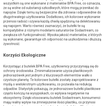
wszystkim są one wykonane z materiałów BPA Free, co oznacza,
że są wolne od substancji szkodliwych, które mogą przenikać do
napojów. Dzięki temu są bezpieczne dla zdrowia i odpowiednie do
długotrwałego użytkowania. Dodatkowo, ich kolorowe wykonanie
przenosi radość i ożywia każdą chwilę spędzoną na delektowaniu
się napojem. Warto również zaznaczyć, że butelki te są
kompatybilne z różnymi modelami saturatorów Sodastream, co
zwiększa ich funkcjonalność. Wysoka jakość materiałów, z których
są wykonane, gwarantuje ich odporność na uszkodzenia i dłuższą
żywotność.
Korzyści Ekologiczne
Korzystając z butelek BPA Free, użytkownicy przyczyniają się do
ochrony środowiska. Zminimalizowanie użycia plastikowych
jednorazówek jest jednym z kluczowych elementów walki o
czystsze planetę. Te kolorowe butelki zostały zaprojektowane z
myślą o wielokrotnym użytkowaniu, co pozwala na redukcję
odpadów. Statystyki pokazują, że jednorazowe butelki plastikowe
często kończą na wysypiskach, co wpływa negatywnie na
ekosystemy. Dzięki stosowaniu butelek Sodastream, konsumenci
mają realny wpływ na zmniejszenie ilości plastiku, co przynosi