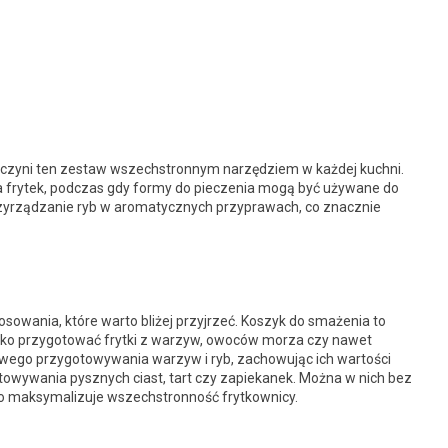
 czyni ten zestaw wszechstronnym narzędziem w każdej kuchni.
a frytek, podczas gdy formy do pieczenia mogą być używane do
przyrządzanie ryb w aromatycznych przyprawach, co znacznie
owania, które warto bliżej przyjrzeć. Koszyk do smażenia to
bko przygotować frytki z warzyw, owoców morza czy nawet
owego przygotowywania warzyw i ryb, zachowując ich wartości
towywania pysznych ciast, tart czy zapiekanek. Można w nich bez
co maksymalizuje wszechstronność frytkownicy.