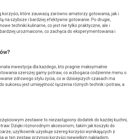
g korzyści, które zauważą zarówno amatorzy gotowania, jak i
ą na szybsze i bardziej efektywne gotowanie. Po drugie,
e techniki kulinarne, co jest nie tylko praktyczne, ale i
są bardziej urozmaicone, co zachęca do eksperymentowania i
iów?
nała inwestycja dla każdego, kto pragnie maksymalnie
gotowania szerszej gamy potraw, co wzbogaca codzienne menu o
owanie zdrowego stylu życia, co w dzisiejszych czasach ma
 sukcesu jest umiejętność łączenia różnych technik i potraw, a
częściowym zestawie to niezastąpiony dodatek do każdej kuchni,
raw. Dzięki różnorodnym akcesoriom, takim jak koszyki do
parze, użytkownik uzyskuje szereg korzyści wynikających z
a w ten zestaw przynosi korzyści niewielkim nakładem,