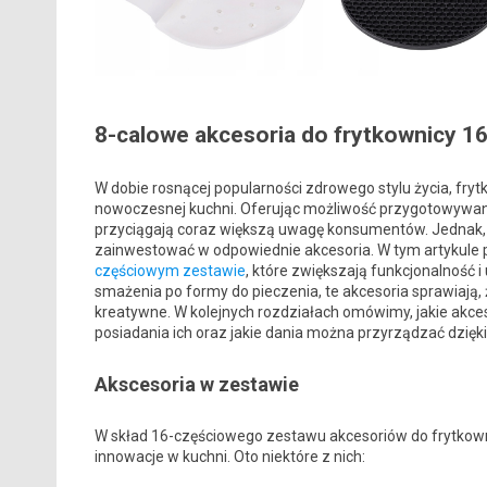
8-calowe akcesoria do frytkownicy 1
W dobie rosnącej popularności zdrowego stylu życia, fr
nowoczesnej kuchni. Oferując możliwość przygotowywania
przyciągają coraz większą uwagę konsumentów. Jednak, 
zainwestować w odpowiednie akcesoria. W tym artykule 
częściowym zestawie
, które zwiększają funkcjonalność
smażenia po formy do pieczenia, te akcesoria sprawiają, ż
kreatywne. W kolejnych rozdziałach omówimy, jakie akceso
posiadania ich oraz jakie dania można przyrządzać dzię
Akscesoria w zestawie
W skład 16-częściowego zestawu akcesoriów do frytkow
innowacje w kuchni. Oto niektóre z nich: