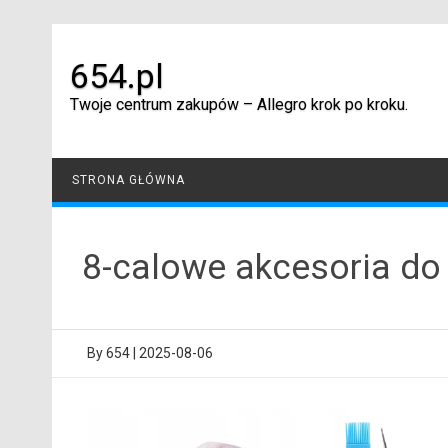
Skip
to
content
654.pl
Twoje centrum zakupów – Allegro krok po kroku.
STRONA GŁÓWNA
8-calowe akcesoria do
By
654
|
2025-08-06