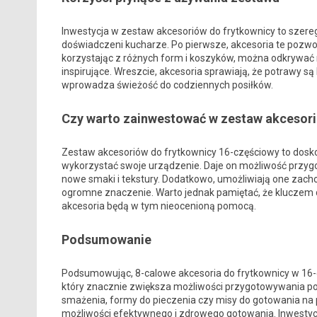
Inwestycja w zestaw akcesoriów do frytkownicy to szere
doświadczeni kucharze. Po pierwsze, akcesoria te pozwol
korzystając z różnych form i koszyków, można odkrywać now
inspirujące. Wreszcie, akcesoria sprawiają, że potrawy 
wprowadza świeżość do codziennych posiłków.
Czy warto zainwestować w zestaw akcesor
Zestaw akcesoriów do frytkownicy 16-częściowy to dosko
wykorzystać swoje urządzenie. Daje on możliwość przy
nowe smaki i tekstury. Dodatkowo, umożliwiają one zach
ogromne znaczenie. Warto jednak pamiętać, że kluczem do
akcesoria będą w tym nieocenioną pomocą.
Podsumowanie
Podsumowując, 8-calowe akcesoria do frytkownicy w 16-
który znacznie zwiększa możliwości przygotowywania pot
smażenia, formy do pieczenia czy misy do gotowania na 
możliwości efektywnego i zdrowego gotowania. Inwestycj