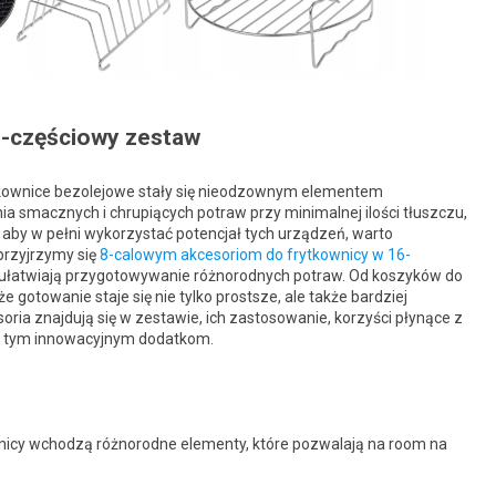
6-częściowy zestaw
ytkownice bezolejowe stały się nieodzownym elementem
 smacznych i chrupiących potraw przy minimalnej ilości tłuszczu,
aby w pełni wykorzystać potencjał tych urządzeń, warto
przyjrzymy się
8-calowym akcesoriom do frytkownicy w 16-
 i ułatwiają przygotowywanie różnorodnych potraw. Od koszyków do
e gotowanie staje się nie tylko prostsze, ale także bardziej
ria znajdują się w zestawie, ich zastosowanie, korzyści płynące z
ki tym innowacyjnym dodatkom.
nicy wchodzą różnorodne elementy, które pozwalają na room na