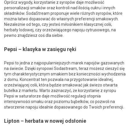
Oprócz wygody, korzystanie z syropów daje możliwość
personalizacji smaków oraz kontroli nad ilością cukru i innych
składników. SodaStream proponuje wiele różnych syropów, które
można łatwo dopasować do własnych preferencji smakowych.
Niezależnie od tego, czy jesteś miłośnikiem klasycznej colii,
herbaty lodowej, czy orzeźwiającego napoju cytrusowego, na
pewno znajdziesz coś dla siebie.
Pepsi – klasyka w zasięgu ręki
Pepsi to jedna z najpopularniejszych marek napojów gazowanych
na świecie. Dzięki syropowi Sodastream, teraz możesz cieszyć się
tym charakterystycznym smakiem bez konieczności wychodzenia
z domu. Koncentrat ten pozwala na przygotowanie idealnej,
orzeźwiającej colii, która będzie smakować jak świeżo otwarta
butelka z marketu. Warto zaznaczyć, że korzystanie z syropu
Pepsi w saturatorze daje możliwość regulacji stopnia
intensywności smaku oraz poziomu bąbelków, co pozwoli na
stworzenie napoju idealnie dopasowanego do Twoich preferencji.
Lipton – herbata w nowej odsłonie