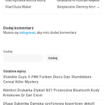
Diax Kątówka Mocna Wolny
Układania W Futerale Miękkie
Start Duża Wuber
Bezpieczne Clemmy 6m+
→
Dodaj komentarz
Musisz się
zalogować
, aby móc dodać komentarz.
Szukaj
Szukaj
Ostatnie wpisy
Stumble Guys 5-PAK Furiken Disco Dan Stumblebee
Cereal Killer Mystery
Niimbot Drukarka Etykiet B21 Przenośna Bluetooth Kody
Kreskowe Qr Ean Excel
Długa Sukienka Damska szyfonowa kopertowy dekolt