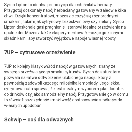
Syrop Lipton to idealna propozycja dla miłośników herbaty.
Przygotuj doskonały napój herbaciany gazowany w zaledwie kilka
chwil. Dzięki koncentratowi, możesz cieszyć się różnorodnymi
smakami, takimi jak cytrynowy, brzoskwiniowy czy zielony. Syrop
Lipton doskonale gasi pragnienie i stanowi idealne orzeźwienie na
upalne dni. Możesz także eksperymentować, łącząc go z innymi
składnikami, aby stworzyć wyjątkowe napoje własnej roboty.
7UP – cytrusowe orzeźwienie
7UP to kolejny klasyk wśród napojów gazowanych, znany ze
swojego orzeźwiającego smaku cytrusów. Syrop do saturatora
pozwala na łatwe odtworzenie ulubionego napoju, który z
pewnością zadowoli każdego miłośnika lemoniady. Jego lekka,
cytrynowa nuta sprawia, że jest idealnym wyborem jako dodatek
do drinków czy jako samodzielny napój. Przygotowanie go w domu
to również oszczędność i możliwość dostosowania słodkości do
własnych upodobań.
Schwip – coś dla odważnych