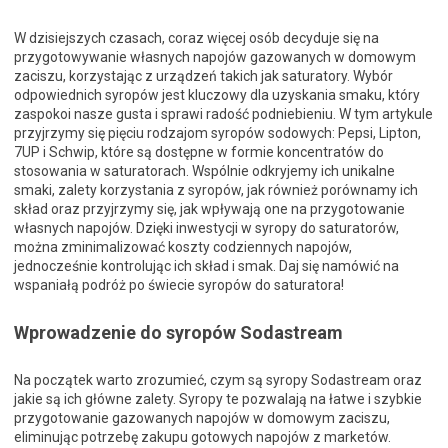
W dzisiejszych czasach, coraz więcej osób decyduje się na
przygotowywanie własnych napojów gazowanych w domowym
zaciszu, korzystając z urządzeń takich jak saturatory. Wybór
odpowiednich syropów jest kluczowy dla uzyskania smaku, który
zaspokoi nasze gusta i sprawi radość podniebieniu. W tym artykule
przyjrzymy się pięciu rodzajom syropów sodowych: Pepsi, Lipton,
7UP i Schwip, które są dostępne w formie koncentratów do
stosowania w saturatorach. Wspólnie odkryjemy ich unikalne
smaki, zalety korzystania z syropów, jak również porównamy ich
skład oraz przyjrzymy się, jak wpływają one na przygotowanie
własnych napojów. Dzięki inwestycji w syropy do saturatorów,
można zminimalizować koszty codziennych napojów,
jednocześnie kontrolując ich skład i smak. Daj się namówić na
wspaniałą podróż po świecie syropów do saturatora!
Wprowadzenie do syropów Sodastream
Na początek warto zrozumieć, czym są syropy Sodastream oraz
jakie są ich główne zalety. Syropy te pozwalają na łatwe i szybkie
przygotowanie gazowanych napojów w domowym zaciszu,
eliminując potrzebę zakupu gotowych napojów z marketów.