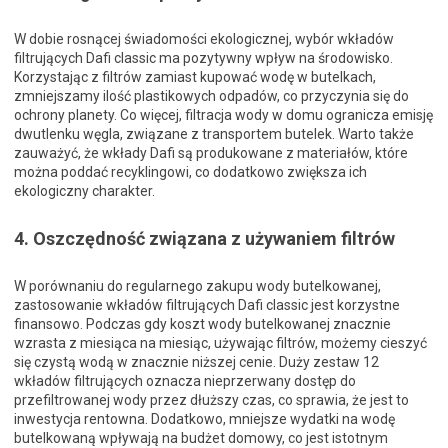
W dobie rosnącej świadomości ekologicznej, wybór wkładów
filtrujących Dafi classic ma pozytywny wpływ na środowisko.
Korzystając z filtrów zamiast kupować wodę w butelkach,
zmniejszamy ilość plastikowych odpadów, co przyczynia się do
ochrony planety. Co więcej, filtracja wody w domu ogranicza emisję
dwutlenku węgla, związane z transportem butelek. Warto także
zauważyć, że wkłady Dafi są produkowane z materiałów, które
można poddać recyklingowi, co dodatkowo zwiększa ich
ekologiczny charakter.
4. Oszczędność związana z używaniem filtrów
W porównaniu do regularnego zakupu wody butelkowanej,
zastosowanie wkładów filtrujących Dafi classic jest korzystne
finansowo. Podczas gdy koszt wody butelkowanej znacznie
wzrasta z miesiąca na miesiąc, używając filtrów, możemy cieszyć
się czystą wodą w znacznie niższej cenie. Duży zestaw 12
wkładów filtrujących oznacza nieprzerwany dostęp do
przefiltrowanej wody przez dłuższy czas, co sprawia, że jest to
inwestycja rentowna. Dodatkowo, mniejsze wydatki na wodę
butelkowaną wpływają na budżet domowy, co jest istotnym