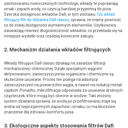
zastosowaniu nowoczesnych technologii, wkłady te poprawiają
smak i zapach wody, co czyni ją bardziej przyjemną do picia.
Szeroka dostępność wkładów Dafi, w tym zestawu
12x wkład
filtrujący filtr do dzbanka Dafi classic
, sprawia, że mamy pewność
co do stałej dostępności wymiennych elementów. Użytkownicy
zauważają również długowieczność wkładów, co przekłada się na
mniejsze wydatki oraz rzadziej konieczne zakupy.
2. Mechanizm działania wkładów filtrujących
Wkłady filtrujące Dafi classic działają na zasadzie filtracji
mechanicznej i chemicznej. Dzięki specjalnym węgrom
aktywowanym, zanieczyszczenia organiczne i chemiczne są
skutecznie usuwane. Proces ten polega na adsorpcji
zanieczyszczeń na powierzchni węgla, a nawet na redukcji metali
ciężkich. Ponadto, mikrofiltracja odpowiada za usuwanie drobnych
cząsteczek, które mogą być obecne w wodzie. Taki złożony
system działania sprawia, że woda po przefiltrowaniu staje się
wolna od nieprzyjemnych zapachów i smaku, co ma kluczowe
znaczenie dla zdrowia i komfortu picia.
3. Ekologiczne aspekty stosowania filtrów Dafi