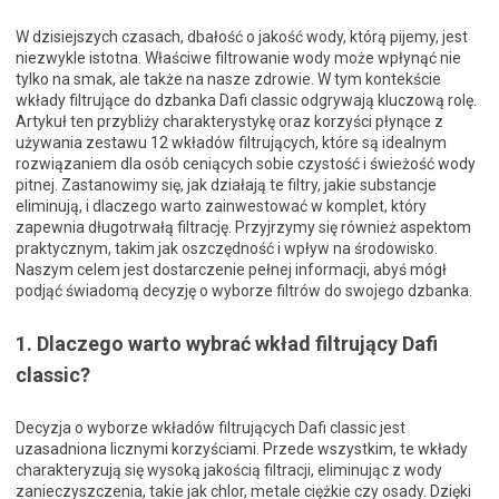
W dzisiejszych czasach, dbałość o jakość wody, którą pijemy, jest
niezwykle istotna. Właściwe filtrowanie wody może wpłynąć nie
tylko na smak, ale także na nasze zdrowie. W tym kontekście
wkłady filtrujące do dzbanka Dafi classic odgrywają kluczową rolę.
Artykuł ten przybliży charakterystykę oraz korzyści płynące z
używania zestawu 12 wkładów filtrujących, które są idealnym
rozwiązaniem dla osób ceniących sobie czystość i świeżość wody
pitnej. Zastanowimy się, jak działają te filtry, jakie substancje
eliminują, i dlaczego warto zainwestować w komplet, który
zapewnia długotrwałą filtrację. Przyjrzymy się również aspektom
praktycznym, takim jak oszczędność i wpływ na środowisko.
Naszym celem jest dostarczenie pełnej informacji, abyś mógł
podjąć świadomą decyzję o wyborze filtrów do swojego dzbanka.
1. Dlaczego warto wybrać wkład filtrujący Dafi
classic?
Decyzja o wyborze wkładów filtrujących Dafi classic jest
uzasadniona licznymi korzyściami. Przede wszystkim, te wkłady
charakteryzują się wysoką jakością filtracji, eliminując z wody
zanieczyszczenia, takie jak chlor, metale ciężkie czy osady. Dzięki