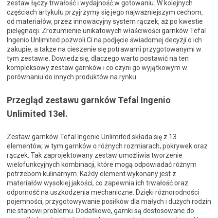
zestaw łączy trwałość i wydajność w gotowaniu. W kolejnych
częściach artykułu przyjrzymy się jego najważniejszym cechom,
od materiałów, przez innowacyjny system rączek, aż po kwestie
pielęgnacji. Zrozumienie unikatowych właściwości garnków Tefal
Ingenio Unlimited pozwoli Ci na podjęcie świadomej decyzji o ich
zakupie, a także na cieszenie się potrawami przygotowanymi w
tym zestawie. Dowiedz się, dlaczego warto postawić na ten
kompleksowy zestaw garnków i co czyni go wyjątkowym w
porównaniu do innych produktów na rynku.
Przegląd zestawu garnków Tefal Ingenio
Unlimited 13el.
Zestaw garnków Tefal Ingenio Unlimited składa się z 13
elementów, w tym garnków o różnych rozmiarach, pokrywek oraz
rączek. Tak zaprojektowany zestaw umożliwia tworzenie
wielofunkcyjnych kombinacji, które mogą odpowiadać różnym
potrzebom kulinarnym. Każdy element wykonany jest z
materiałów wysokiej jakości, co zapewnia ich trwałość oraz
odporność na uszkodzenia mechaniczne. Dzięki różnorodności
pojemności, przygotowywanie posiłków dla małych i dużych rodzin
nie stanowi problemu. Dodatkowo, garnki są dostosowane do