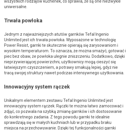
wszystkich rodzajów kuchenek, co sprawia, że są one niezwykle
uniwersalne.
Trwała powłoka
Jednym z najważniejszych atutów garnków Tefal Ingenio
Unlimited jest ich trwała powłoka. Wyposażone w technologię
Power Resist, garnki te skutecznie opierają się zarysowaniom i
wysokim temperaturom. To oznacza, że można smażyć, gotować i
piec bez obaw, że powłoka ulegnie zniszczeniu. Dodatkowo, dzięki
nieprzywierającej powierzchni, użytkownicy mogą cieszyć się
łatwiejszym czyszczeniem, a potrawy smakują lepiej, gdyż nie
tracą swojej struktury nawet podczas intensywnego użytkowania.
Innowacyjny system rączek
Unikalnym elementem zestawu Tefal Ingenio Unlimited jest
innowacyjny system rączek. Rączki te można łatwo zamocować i
zdjąć, co pozwala na szybką zmianę garnków i ich dostosowanie
do konkretnego zadania. Z tego powodu garnki te idealnie
sprawdzają się w małych kuchniach lub w przypadku braku
miejsca na przechowywanie. Dzięki tej funkcjonalności garnki