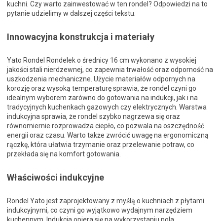
kuchni. Czy warto zainwestować w ten rondel? Odpowiedzi na to
pytanie udzielimy w dalszej części tekstu.
Innowacyjna konstrukcja i materiały
Yato Rondel Rondelek o średnicy 16 cm wykonano z wysokiej
jakości stali nierdzewnej, co zapewnia trwałość oraz odporność na
uszkodzenia mechaniczne. Użycie materiałów odpornych na
korozję oraz wysoką temperaturę sprawia, że rondel czyni go
idealnym wyborem zarówno do gotowania na indukcji, jak i na
tradycyjnych kuchenkach gazowych czy elektrycznych. Warstwa
indukcyjna sprawia, że rondel szybko nagrzewa się oraz
równomiernie rozprowadza ciepło, co pozwala na oszczędność
energii oraz czasu. Warto także zwrócić uwagę na ergonomiczną
rączkę, która ułatwia trzymanie oraz przelewanie potraw, co
przekłada się na komfort gotowania.
Właściwości indukcyjne
Rondel Yato jest zaprojektowany z myślą o kuchniach z płytami
indukcyjnymi, co czyni go wyjątkowo wydajnym narzędziem
kuchennym. Indukcja opiera się na wykorzystaniu pola