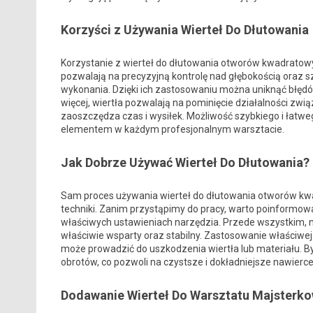
Korzyści z Używania Wierteł Do Dłutowania
Korzystanie z wierteł do dłutowania otworów kwadratowyc
pozwalają na precyzyjną kontrolę nad głębokością oraz s
wykonania. Dzięki ich zastosowaniu można uniknąć błędó
więcej, wiertła pozwalają na pominięcie działalności z
zaoszczędza czas i wysiłek. Możliwość szybkiego i łat
elementem w każdym profesjonalnym warsztacie.
Jak Dobrze Używać Wierteł Do Dłutowania?
Sam proces używania wierteł do dłutowania otworów kw
techniki. Zanim przystąpimy do pracy, warto poinformow
właściwych ustawieniach narzędzia. Przede wszystkim, na
właściwie wsparty oraz stabilny. Zastosowanie właściwej 
może prowadzić do uszkodzenia wiertła lub materiału. By 
obrotów, co pozwoli na czystsze i dokładniejsze nawierce
Dodawanie Wierteł Do Warsztatu Majsterk