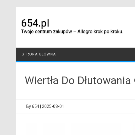
Skip
to
content
654.pl
Twoje centrum zakupów – Allegro krok po kroku.
STRONA GŁÓWNA
Wiertła Do Dłutowania
By
654
|
2025-08-01