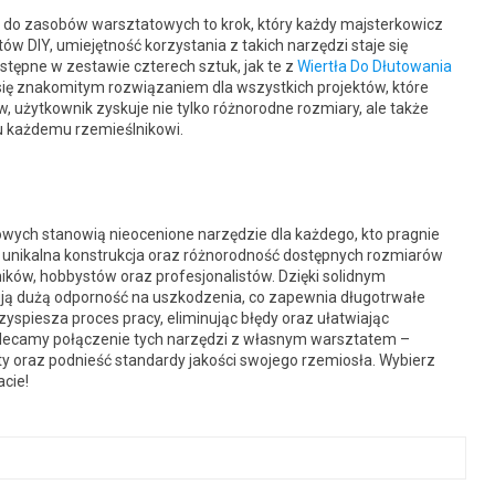
do zasobów warsztatowych to krok, który każdy majsterkowicz
w DIY, umiejętność korzystania z takich narzędzi staje się
ostępne w zestawie czterech sztuk, jak te z
Wiertła Do Dłutowania
 się znakomitym rozwiązaniem dla wszystkich projektów, które
użytkownik zyskuje nie tylko różnorodne rozmiary, ale także
u każdemu rzemieślnikowi.
ych stanowią nieocenione narzędzie dla każdego, kto pragnie
 unikalna konstrukcja oraz różnorodność dostępnych rozmiarów
ików, hobbystów oraz profesjonalistów. Dzięki solidnym
ują dużą odporność na uszkodzenia, co zapewnia długotrwałe
zyspiesza proces pracy, eliminując błędy oraz ułatwiając
lecamy połączenie tych narzędzi z własnym warsztatem –
ty oraz podnieść standardy jakości swojego rzemiosła. Wybierz
cie!