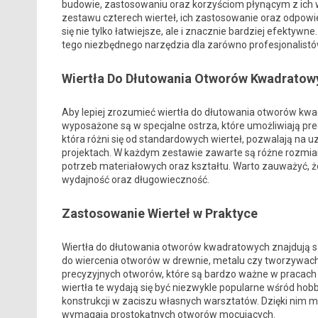
budowie, zastosowaniu oraz korzyściom płynącym z ich
zestawu czterech wierteł, ich zastosowanie oraz odpowie
się nie tylko łatwiejsze, ale i znacznie bardziej efektyw
tego niezbędnego narzędzia dla zarówno profesjonalistów
Wiertła Do Dłutowania Otworów Kwadratow
Aby lepiej zrozumieć wiertła do dłutowania otworów kwad
wyposażone są w specjalne ostrza, które umożliwiają pre
która różni się od standardowych wierteł, pozwalają na u
projektach. W każdym zestawie zawarte są różne rozmiar
potrzeb materiałowych oraz kształtu. Warto zauważyć, że
wydajność oraz długowieczność.
Zastosowanie Wierteł w Praktyce
Wiertła do dłutowania otworów kwadratowych znajdują s
do wiercenia otworów w drewnie, metalu czy tworzywach
precyzyjnych otworów, które są bardzo ważne w pracach 
wiertła te wydają się być niezwykle popularne wśród hob
konstrukcji w zaciszu własnych warsztatów. Dzięki nim m
wymagają prostokątnych otworów mocujących.