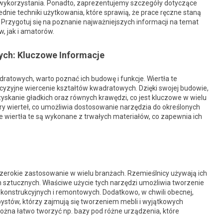
 wykorzystania. Ponadto, zaprezentujemy szczegóły dotyczące
dnie techniki użytkowania, które sprawią, że prace ręczne staną
ne. Przygotuj się na poznanie najważniejszych informacji na temat
, jak i amatorów.
ych: Kluczowe Informacje
ratowych, warto poznać ich budowę i funkcje. Wiertła te
cyzyjne wiercenie kształtów kwadratowych. Dzięki swojej budowie,
zyskanie gładkich oraz równych krawędzi, co jest kluczowe w wielu
y wierteł, co umożliwia dostosowanie narzędzia do określonych
 wiertła te są wykonane z trwałych materiałów, co zapewnia ich
zerokie zastosowanie w wielu branżach. Rzemieślnicy używają ich
 sztucznych. Właściwe użycie tych narzędzi umożliwia tworzenie
konstrukcyjnych i remontowych. Dodatkowo, w chwili obecnej,
bystów, którzy zajmują się tworzeniem mebli i wyjątkowych
ożna łatwo tworzyć np. bazy pod różne urządzenia, które