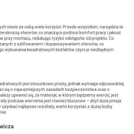
h niesie ze sobą wiele korzyści. Przede wszystkim, narzędzia te
zerokością otworów, co znacząco podnosi komfort pracy i jakość
w przy montażu, redukując ryzyko odstępstw od projektu. Co
wiązanych z szlifowaniem i dopasowywaniem otworów, co
wego wykuwania kwadratowych kształtów czyni je niezbędnym
adratowych jest stosunkowo prosty, jednak wymaga odpowiedniej
ać się o najważniejszych zasadach bezpieczeństwa oraz o
leży upewnić się, że materiał, w którym będziemy wiercić, jest
siły podczas wiercenia jest również kluczowe – zbyt duża presja
uzyskać najlepsze rezultaty, warto korzystać z dużej liczby
nie.
owicza