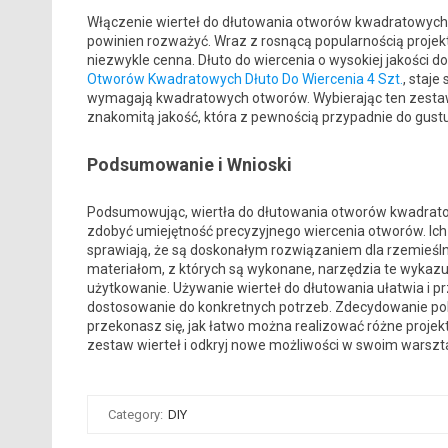
Włączenie wierteł do dłutowania otworów kwadratowych 
powinien rozważyć. Wraz z rosnącą popularnością projektó
niezwykle cenna. Dłuto do wiercenia o wysokiej jakości d
Otworów Kwadratowych Dłuto Do Wiercenia 4 Szt.
, staje
wymagają kwadratowych otworów. Wybierając ten zestaw, 
znakomitą jakość, która z pewnością przypadnie do gust
Podsumowanie i Wnioski
Podsumowując, wiertła do dłutowania otworów kwadratow
zdobyć umiejętność precyzyjnego wiercenia otworów. Ich
sprawiają, że są doskonałym rozwiązaniem dla rzemieśln
materiałom, z których są wykonane, narzędzia te wykaz
użytkowanie. Używanie wierteł do dłutowania ułatwia i pr
dostosowanie do konkretnych potrzeb. Zdecydowanie po
przekonasz się, jak łatwo można realizować różne projek
zestaw wierteł i odkryj nowe możliwości w swoim warszta
Category:
DIY