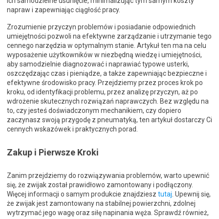
ich samodzielne usunięcie, minimalizując tym samym koszty
napraw i zapewniając ciągłość pracy.
Zrozumienie przyczyn problemów i posiadanie odpowiednich
umiejętności pozwoli na efektywne zarządzanie i utrzymanie tego
cennego narzędzia w optymalnym stanie. Artykuł ten ma na celu
wyposażenie użytkowników w niezbędną wiedzę i umiejętności,
aby samodzielnie diagnozować i naprawiać typowe usterki,
oszczędzając czas i pieniądze, a także zapewniając bezpieczne i
efektywne środowisko pracy. Przejdziemy przez proces krok po
kroku, od identyfikacji problemu, przez analizę przyczyn, aż po
wdrożenie skutecznych rozwiązań naprawczych. Bez względu na
to, czy jesteś doświadczonym mechanikiem, czy dopiero
zaczynasz swoją przygodę z pneumatyką, ten artykuł dostarczy Ci
cennych wskazówek i praktycznych porad.
Zakup i Pierwsze Kroki
Zanim przejdziemy do rozwiązywania problemów, warto upewnić
się, że zwijak został prawidłowo zamontowany i podłączony.
Więcej informacji o samym produkcie znajdziesz
tutaj
. Upewnij się,
że zwijak jest zamontowany na stabilnej powierzchni, zdolnej
wytrzymać jego wagę oraz siłę napinania węża. Sprawdź również,