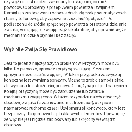
czy wąż nie jest nigdzie załamany lub skręcony, co może
powodować problemy z przepływem powietrza i zwijaniem.
Pamiętaj o zastosowaniu odpowiednich złączek pneumatycznych
i taśmy teflonowej, aby zapewnić szczelność połączeń. Po
podłączeniu do źródła sprężonego powietrza, przetestuj działanie
zwijaka, wyciągając i zwijając wąż kilkukrotnie, aby upewnić się, że
mechanizm działa płynnie i bez zacięć.
Wąż Nie Zwija Się Prawidłowo
Jest to jeden z najczęstszych problemów. Przyczyn może być
kilka. Po pierwsze, sprawdź sprężynę zwijającą. Z czasem
sprężyna może tracić swoją siłę. W takim przypadku zazwyczaj
konieczna jest wymiana sprężyny. Można to zrobić samodzielnie,
ale wymaga to ostrożności, ponieważ sprężyna jest pod napięciem.
Kolejną przyczyną może być zabrudzenie lub zatarcie
mechanizmu zwijającego. W takim przypadku należy otworzyć
obudowę zwijaka (z zachowaniem ostrożności!), oczyścić i
nasmarować ruchome części. Użyj smaru silikonowego, który jest
bezpieczny dla gumowych i plastikowych elementów. Upewnij się,
że wąż nie jest nigdzie zablokowany lub skręcony wewnątrz
obudowy.