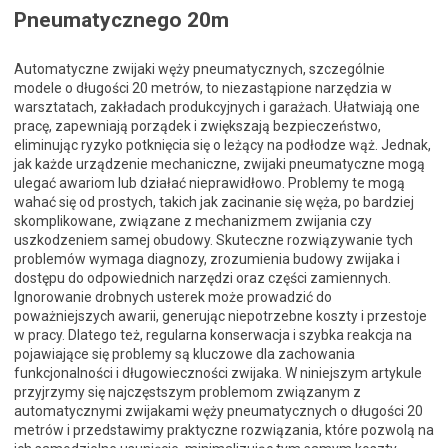
Pneumatycznego 20m
Automatyczne zwijaki węży pneumatycznych, szczególnie
modele o długości 20 metrów, to niezastąpione narzędzia w
warsztatach, zakładach produkcyjnych i garażach. Ułatwiają one
pracę, zapewniają porządek i zwiększają bezpieczeństwo,
eliminując ryzyko potknięcia się o leżący na podłodze wąż. Jednak,
jak każde urządzenie mechaniczne, zwijaki pneumatyczne mogą
ulegać awariom lub działać nieprawidłowo. Problemy te mogą
wahać się od prostych, takich jak zacinanie się węża, po bardziej
skomplikowane, związane z mechanizmem zwijania czy
uszkodzeniem samej obudowy. Skuteczne rozwiązywanie tych
problemów wymaga diagnozy, zrozumienia budowy zwijaka i
dostępu do odpowiednich narzędzi oraz części zamiennych.
Ignorowanie drobnych usterek może prowadzić do
poważniejszych awarii, generując niepotrzebne koszty i przestoje
w pracy. Dlatego też, regularna konserwacja i szybka reakcja na
pojawiające się problemy są kluczowe dla zachowania
funkcjonalności i długowieczności zwijaka. W niniejszym artykule
przyjrzymy się najczęstszym problemom związanym z
automatycznymi zwijakami węży pneumatycznych o długości 20
metrów i przedstawimy praktyczne rozwiązania, które pozwolą na