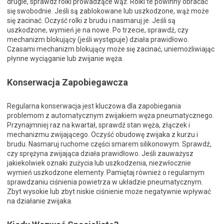
drugie, sprawdź rolki prowadzące wąż. Rolki te powinny obracać
się swobodnie. Jeśli są zablokowane lub uszkodzone, wąż może
się zacinać. Oczyść rolki z brudu i nasmaruj je. Jeśli są
uszkodzone, wymień je na nowe. Po trzecie, sprawdź, czy
mechanizm blokujący (jeśli występuje) działa prawidłowo.
Czasami mechanizm blokujący może się zacinać, uniemożliwiając
płynne wyciąganie lub zwijanie węża.
Konserwacja Zapobiegawcza
Regularna konserwacja jest kluczowa dla zapobiegania
problemom z automatycznym zwijakiem węża pneumatycznego.
Przynajmniej raz na kwartał, sprawdź stan węża, złączek i
mechanizmu zwijającego. Oczyść obudowę zwijaka z kurzu i
brudu. Nasmaruj ruchome części smarem silikonowym. Sprawdź,
czy sprężyna zwijająca działa prawidłowo. Jeśli zauważysz
jakiekolwiek oznaki zużycia lub uszkodzenia, niezwłocznie
wymień uszkodzone elementy. Pamiętaj również o regularnym
sprawdzaniu ciśnienia powietrza w układzie pneumatycznym.
Zbyt wysokie lub zbyt niskie ciśnienie może negatywnie wpływać
na działanie zwijaka.