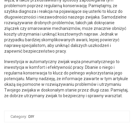
węża, a także przedstawiliśmy sposoby zapobiegania tym
problemom poprzez regularną konserwację. Pamiętajmy, że
szybka diagnoza i reakcja na pojawiające się usterki to klucz do
długowieczności i niezawodności naszego zwijaka. Samodzielne
rozwiązywanie drobnych problemów, takich jak dokręcanie
złączek czy smarowanie mechanizmów, może znacznie obniżyć
koszty utrzymania i uniknąć kosztownych napraw. Jednak w
przypadku bardziej skomplikowanych awarii, lepiej powierzyć
naprawę specjalistom, aby uniknąć dalszych uszkodzeń i
zapewnić bezpieczeństwo pracy.
Inwestycja w automatyczny zwijak węża pneumatycznego to
inwestycja w komfort i efektywność pracy. Dbanie o niego i
regularna konserwacja to klucz do pełnego wykorzystania jego
potencjału. Mamy nadzieję, że informacje zawarte w tym artykule
okażą się pomocne w rozwiązywaniu problemów i utrzymaniu
Twojego zwijaka w doskonałym stanie przez długi czas. Pamiętaj,
że dobrze utrzymany zwijak to bezpieczny i sprawny warsztat.
Category:
DIY