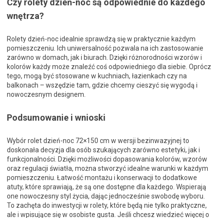
Czy rolety dzień-noc są odpowiednie do każdego
wnętrza?
Rolety dzień-noc idealnie sprawdzą się w praktycznie każdym
pomieszczeniu. Ich uniwersalność pozwala na ich zastosowanie
zarówno w domach, jak i biurach. Dzięki różnorodności wzorów i
kolorów każdy może znaleźć coś odpowiedniego dla siebie. Oprócz
tego, mogą być stosowane w kuchniach, łazienkach czy na
balkonach – wszędzie tam, gdzie chcemy cieszyć się wygodą i
nowoczesnym designem.
Podsumowanie i wnioski
Wybór rolet dzień-noc 72×150 cm w wersji bezinwazyjnej to
doskonała decyzja dla osób szukających zarówno estetyki, jak i
funkcjonalności. Dzięki możliwości dopasowania kolorów, wzorów
oraz regulacji światła, można stworzyć idealne warunki w każdym
pomieszczeniu. Łatwość montażu i konserwacji to dodatkowe
atuty, które sprawiają, że są one dostępne dla każdego. Wspierają
one nowoczesny styl życia, dając jednocześnie swobodę wyboru.
To zachęta do inwestycji w rolety, które będą nie tylko praktyczne,
ale i wpisujące się w osobiste gusta. Jeśli chcesz wiedzieć więcej o