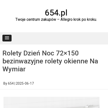
Skip
to
content
654.pl
Twoje centrum zakupów – Allegro krok po kroku.
Rolety Dzień Noc 72×150
bezinwazyjne rolety okienne Na
Wymiar
By
654
|
2025-06-17