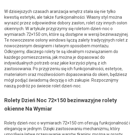
W dzisiejszych czasach aranżacja wnętrz stała się nie tylko
kwestią estetyki, ale także funkcjonalności. Własny styl można
wyrazić przez odpowiednie dobory zasłon, rolet czy innych osłon
okiennych. W artykule przyjrzymy się roletom dzień-noc o
wymiarach 72×150 cm, które są dostępne w wersji bezinwazyjnej.
Te nowoczesne osłony windows łączą zalety tradycyjnych rolet z
nowoczesnym designem i łatwym sposobem montażu.
Odkryjemy, dlaczego rolety te są idealnym rozwiązaniem do
każdego pomieszczenia, jak można je dopasować do
indywidualnych potrzeb oraz jakie korzyści płyną z ich
zastosowania. Po przyjrzeniu się ich funkcjonalności, estetyce,
materiałom oraz możliwościom dopasowania do okien, będziesz
mógł podjąć świadomą decyzję o ich zakupie. Rozpocznijmy
naszą podróż po świecie rolet dzień-noc.
Rolety Dzień Noc 72×150 bezinwazyjne rolety
okienne Na Wymiar
Rolety dzień-noc o wymiarach 72×150 cm oferują funkcjonalność i
elegancję w jednym. Dzięki zastosowaniu mechanizmu, który
umożliwia łatwe przesuwanie warstw tkaniny, można w prosty